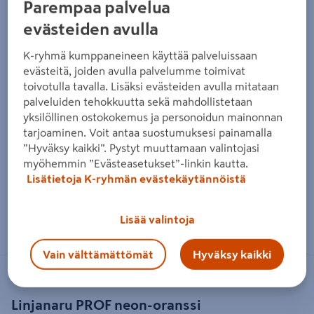
Parempaa palvelua
evästeiden avulla
K-ryhmä kumppaneineen käyttää palveluissaan
evästeitä, joiden avulla palvelumme toimivat
toivotulla tavalla. Lisäksi evästeiden avulla mitataan
palveluiden tehokkuutta sekä mahdollistetaan
yksilöllinen ostokokemus ja personoidun mainonnan
tarjoaminen. Voit antaa suostumuksesi painamalla
”Hyväksy kaikki”. Pystyt muuttamaan valintojasi
myöhemmin ”Evästeasetukset”-linkin kautta.
Lisätietoja K-ryhmän evästekäytännöistä
Zoomaa kuvaa sormilla kosketusnäytöllä
Lisää valintoja
Vain välttämättömät
Hyväksy kaikki
PROF
Linjanaru PROF neon-oranssi