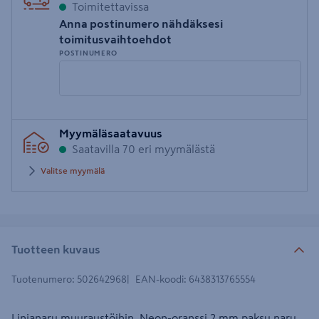
Toimitettavissa
Anna postinumero nähdäksesi
toimitusvaihtoehdot
POSTINUMERO
Syötä
Myymäläsaatavuus
postinumero
Saatavilla 70 eri myymälästä
Valitse myymälä
Tuotteen kuvaus
Tuotenumero
:
502642968
EAN-koodi
:
6438313765554
Linjanaru muuraustöihin. Neon-oranssi 2 mm paksu naru.