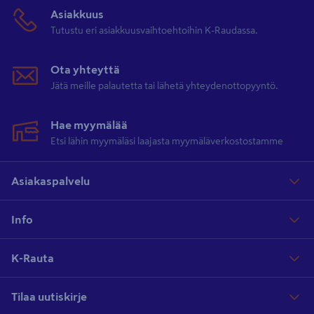
Asiakkuus
Tutustu eri asiakkuusvaihtoehtoihin K-Raudassa.
Ota yhteyttä
Jätä meille palautetta tai lähetä yhteydenottopyyntö.
Hae myymälää
Etsi lähin myymäläsi laajasta myymäläverkostostamme
Asiakaspalvelu
Info
K-Rauta
Tilaa uutiskirje