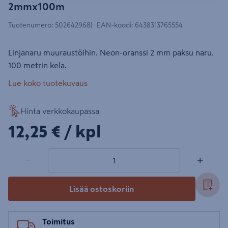
2mmx100m
Tuotenumero
:
502642968
EAN-koodi
:
6438313765554
Linjanaru muuraustöihin. Neon-oranssi 2 mm paksu naru.
100 metrin kela.
Lue koko tuotekuvaus
Hinta verkkokaupassa
12,25€/kpl
12,25 €
/ kpl
1 tuotetta
Määrä
−
+
Lisää ostoskoriin
Toimitus