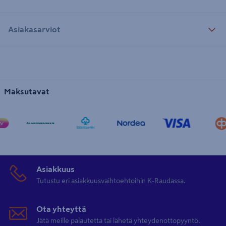
Asiakasarviot
Maksutavat
Asiakkuus
Tutustu eri asiakkuusvaihtoehtoihin K-Raudassa.
Ota yhteyttä
Jätä meille palautetta tai lähetä yhteydenottopyyntö.