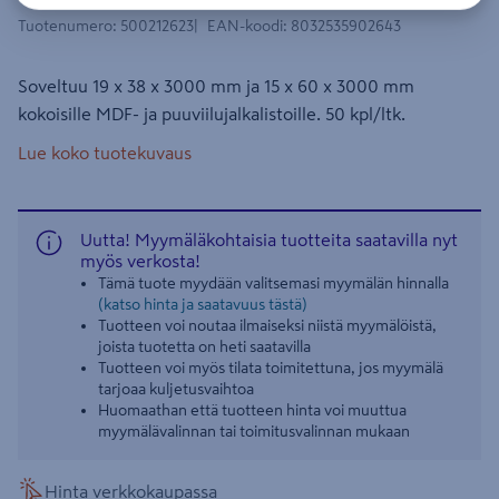
Tuotenumero
:
500212623
EAN-koodi
:
8032535902643
Soveltuu 19 x 38 x 3000 mm ja 15 x 60 x 3000 mm
kokoisille MDF- ja puuviilujalkalistoille. 50 kpl/ltk.
Lue koko tuotekuvaus
Uutta! Myymäläkohtaisia tuotteita saatavilla nyt
myös verkosta!
Tämä tuote myydään valitsemasi myymälän hinnalla
(katso hinta ja saatavuus tästä)
Tuotteen voi noutaa ilmaiseksi niistä myymälöistä,
joista tuotetta on heti saatavilla
Tuotteen voi myös tilata toimitettuna, jos myymälä
tarjoaa kuljetusvaihtoa
Huomaathan että tuotteen hinta voi muuttua
myymälävalinnan tai toimitusvalinnan mukaan
Hinta verkkokaupassa