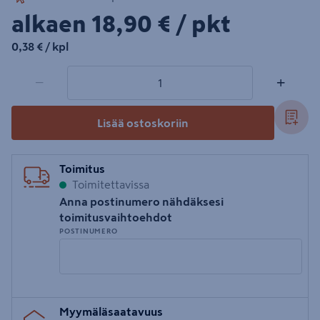
18,90€/pkt
alkaen
18,90 €
/ pkt
0,38€/kpl
0,38 €
/ kpl
1 tuotetta
Määrä
−
+
Lisää ostoskoriin
Toimitus
Toimitettavissa
Anna postinumero nähdäksesi
toimitusvaihtoehdot
POSTINUMERO
Syötä
Myymäläsaatavuus
postinumero