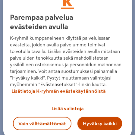
Parempaa palvelua
evästeiden avulla
K-ryhmä kumppaneineen käyttää palveluissaan
evästeitä, joiden avulla palvelumme toimivat
toivotulla tavalla. Lisäksi evästeiden avulla mitataan
palveluiden tehokkuutta sekä mahdollistetaan
yksilöllinen ostokokemus ja personoidun mainonnan
tarjoaminen. Voit antaa suostumuksesi painamalla
”Hyväksy kaikki”. Pystyt muuttamaan valintojasi
myöhemmin ”Evästeasetukset”-linkin kautta.
Lisätietoja K-ryhmän evästekäytännöistä
Zoomaa kuvaa sormilla kosketusnäytöllä
Lisää valintoja
CELLO
Vain välttämättömät
Hyväksy kaikki
Listakiinnike Clipstar ltk (50 kpl)