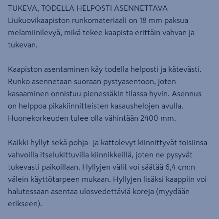
TUKEVA, TODELLA HELPOSTI ASENNETTAVA
Liukuovikaapiston runkomateriaali on 18 mm paksua
melamiinilevyä, mikä tekee kaapista erittäin vahvan ja
tukevan.
Kaapiston asentaminen käy todella helposti ja kätevästi.
Runko asennetaan suoraan pystyasentoon, joten
kasaaminen onnistuu pienessäkin tilassa hyvin. Asennus
on helppoa pikakiinnitteisten kasaushelojen avulla.
Huonekorkeuden tulee olla vähintään 2400 mm.
Kaikki hyllyt sekä pohja- ja kattolevyt kiinnittyvät toisiinsa
vahvoilla itselukittuvilla kiinnikkeillä, joten ne pysyvät
tukevasti paikoillaan. Hyllyjen välit voi säätää 6,4 cm:n
välein käyttötarpeen mukaan. Hyllyjen lisäksi kaappiin voi
halutessaan asentaa ulosvedettäviä koreja (myydään
erikseen).