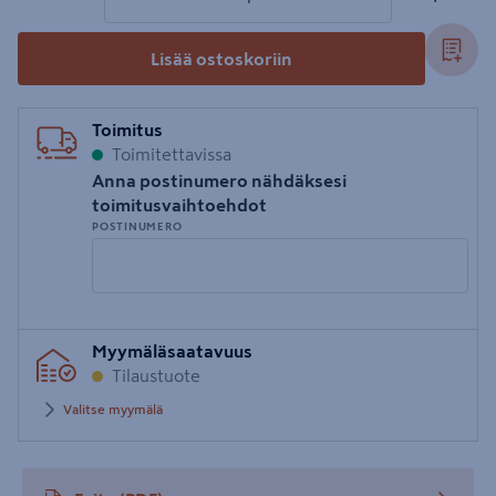
Lisää ostoskoriin
Toimitus
Toimitettavissa
Anna postinumero nähdäksesi
toimitusvaihtoehdot
POSTINUMERO
Syötä
Myymäläsaatavuus
postinumero
Tilaustuote
Valitse myymälä