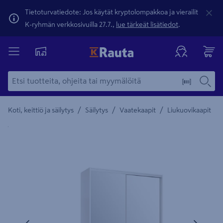
Tietoturvatiedote: Jos käytät kryptolompakkoa ja vierailit
K-ryhmän verkkosivuilla 27.7.,
lue tärkeät lisätiedot
.
/
/
/
Koti, keittiö ja säilytys
Säilytys
Vaatekaapit
Liukuovikaapit
Yksityiskohtainen kuvaus löytyy Tuotteen kuvaus -maamerki
Edellinen
Seura