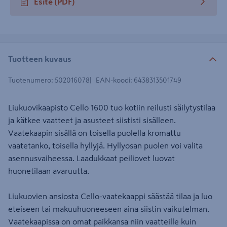
Esite
(PDF)
avautuu uuteen välilehteen
Tuotteen kuvaus
Tuotenumero
:
502016078
EAN-koodi
:
6438313501749
Liukuovikaapisto Cello 1600 tuo kotiin reilusti säilytystilaa
ja kätkee vaatteet ja asusteet siististi sisälleen.
Vaatekaapin sisällä on toisella puolella kromattu
vaatetanko, toisella hyllyjä. Hyllyosan puolen voi valita
asennusvaiheessa. Laadukkaat peiliovet luovat
huonetilaan avaruutta.
Liukuovien ansiosta Cello-vaatekaappi säästää tilaa ja luo
eteiseen tai makuuhuoneeseen aina siistin vaikutelman.
Vaatekaapissa on omat paikkansa niin vaatteille kuin