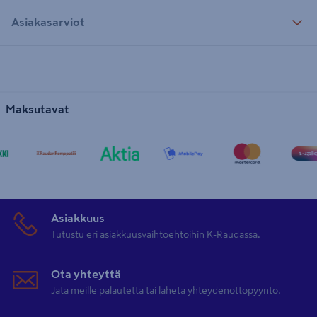
Asiakasarviot
Maksutavat
Asiakkuus
Tutustu eri asiakkuusvaihtoehtoihin K-Raudassa.
Ota yhteyttä
Jätä meille palautetta tai lähetä yhteydenottopyyntö.