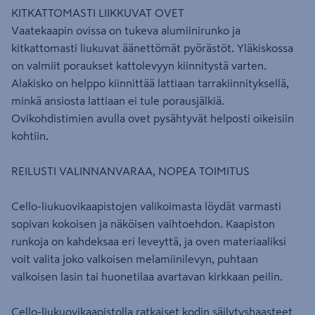
KITKATTOMASTI LIIKKUVAT OVET
Vaatekaapin ovissa on tukeva alumiinirunko ja
kitkattomasti liukuvat äänettömät pyörästöt. Yläkiskossa
on valmiit poraukset kattolevyyn kiinnitystä varten.
Alakisko on helppo kiinnittää lattiaan tarrakiinnityksellä,
minkä ansiosta lattiaan ei tule porausjälkiä.
Ovikohdistimien avulla ovet pysähtyvät helposti oikeisiin
kohtiin.
REILUSTI VALINNANVARAA, NOPEA TOIMITUS
Cello-liukuovikaapistojen valikoimasta löydät varmasti
sopivan kokoisen ja näköisen vaihtoehdon. Kaapiston
runkoja on kahdeksaa eri leveyttä, ja oven materiaaliksi
voit valita joko valkoisen melamiinilevyn, puhtaan
valkoisen lasin tai huonetilaa avartavan kirkkaan peilin.
Cello-liukuovikaapistolla ratkaiset kodin säilytyshaasteet