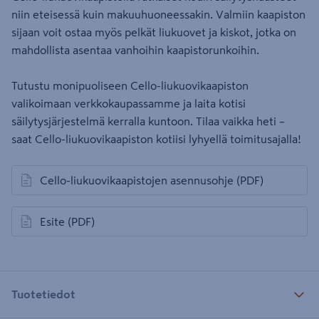
niin eteisessä kuin makuuhuoneessakin. Valmiin kaapiston
sijaan voit ostaa myös pelkät liukuovet ja kiskot, jotka on
mahdollista asentaa vanhoihin kaapistorunkoihin.
Tutustu monipuoliseen Cello-liukuovikaapiston
valikoimaan verkkokaupassamme ja laita kotisi
säilytysjärjestelmä kerralla kuntoon. Tilaa vaikka heti –
saat Cello-liukuovikaapiston kotiisi lyhyellä toimitusajalla!
Cello-liukuovikaapistojen asennusohje
(PDF)
avautuu uuteen välilehteen
Esite
(PDF)
avautuu uuteen välilehteen
Tuotetiedot