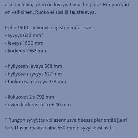
asusteillekin, joten ne löytyvät aina helposti. Rungon väri
on valkoinen. Runko ei sisällä taustalevyä.
Cello 1600 -liukuovikaapiston mitat ovat:
• syvyys 630 mm*
• leveys 1600 mm
• korkeus 2362 mm
• hyllyosan leveys 568 mm
• hyllyosan syvyys 527 mm
• tanko-osan leveys 978 mm
• liukuovet 2 x 792 mm
• ovien korkeussäätö +-10 mm
* Rungon syvyyttä voi asennusvaiheessa pienentää juuri
tarvittavan määrän aina 550 mm:n syvyiseksi asti.