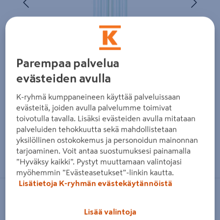
Parempaa palvelua
evästeiden avulla
K-ryhmä kumppaneineen käyttää palveluissaan
evästeitä, joiden avulla palvelumme toimivat
toivotulla tavalla. Lisäksi evästeiden avulla mitataan
palveluiden tehokkuutta sekä mahdollistetaan
yksilöllinen ostokokemus ja personoidun mainonnan
Zoomaa kuvaa sormilla kosketusnäytöllä
tarjoaminen. Voit antaa suostumuksesi painamalla
”Hyväksy kaikki”. Pystyt muuttamaan valintojasi
myöhemmin ”Evästeasetukset”-linkin kautta.
Lisätietoja K-ryhmän evästekäytännöistä
OSRAM
Lisää valintoja
Loistelamppu OSRAM Dulux L