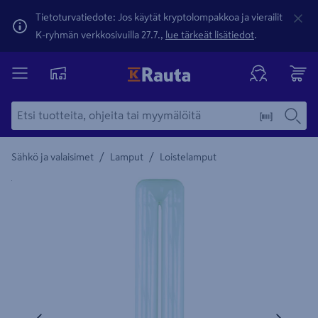
Tietoturvatiedote: Jos käytät kryptolompakkoa ja vierailit
K-ryhmän verkkosivuilla 27.7.,
lue tärkeät lisätiedot
.
/
/
Sähkö ja valaisimet
Lamput
Loistelamput
Yksityiskohtainen kuvaus löytyy Tuotteen kuvaus -maamerki
Edellinen
Seura