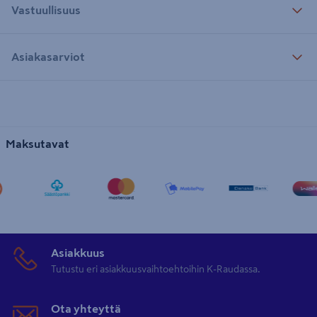
Vastuullisuus
Asiakasarviot
Maksutavat
Asiakkuus
Tutustu eri asiakkuusvaihtoehtoihin K-Raudassa.
Ota yhteyttä