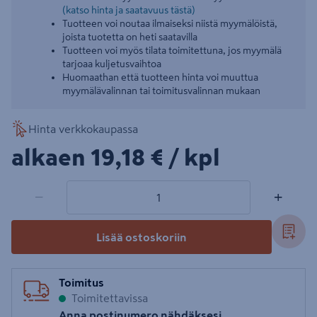
(katso hinta ja saatavuus tästä)
Tuotteen voi noutaa ilmaiseksi niistä myymälöistä,
joista tuotetta on heti saatavilla
Tuotteen voi myös tilata toimitettuna, jos myymälä
tarjoaa kuljetusvaihtoa
Huomaathan että tuotteen hinta voi muuttua
myymälävalinnan tai toimitusvalinnan mukaan
Hinta verkkokaupassa
19,18€/kpl
alkaen
19,18 €
/ kpl
1 tuotetta
Määrä
−
+
Lisää ostoskoriin
Toimitus
Toimitettavissa
Anna postinumero nähdäksesi