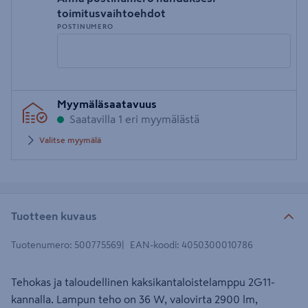
toimitusvaihtoehdot
POSTINUMERO
Syötä
Myymäläsaatavuus
postinumero
Saatavilla 1 eri myymälästä
Valitse myymälä
Tuotteen kuvaus
Tuotenumero
:
500775569
EAN-koodi
:
4050300010786
Tehokas ja taloudellinen kaksikantaloistelamppu 2G11-
kannalla. Lampun teho on 36 W, valovirta 2900 lm,