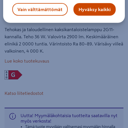
36W/840 2G11 FS
Vain välttämättömät
Hyväksy kaikki
Tuotenumero
:
500775569
EAN-koodi
:
4050300010786
Tehokas ja taloudellinen kaksikantaloistelamppu 2G11-
kannalla. Teho 36 W. Valovirta 2900 lm. Keskimääräinen
elinikä 2 0000 tuntia. Värintoisto Ra 80–89. Värisävy viileä
valkoinen, 4 000 K.
Lue koko tuotekuvaus
Katso liitetiedostot
Uutta! Myymäläkohtaisia tuotteita saatavilla nyt
myös verkosta!
Tämä tuote myydään valitsemasi myymälän hinnalla