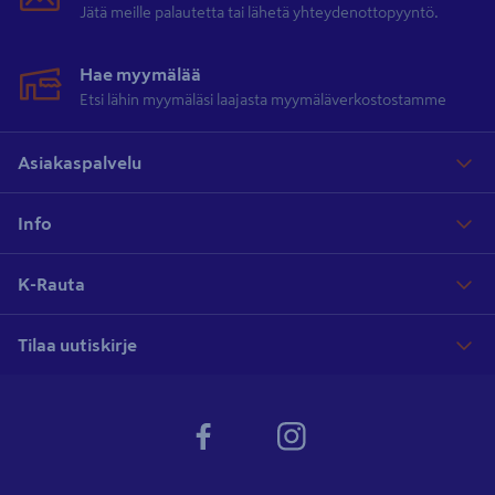
Jätä meille palautetta tai lähetä yhteydenottopyyntö.
Hae myymälää
Etsi lähin myymäläsi laajasta myymäläverkostostamme
Asiakaspalvelu
Info
K-Rauta
Tilaa uutiskirje