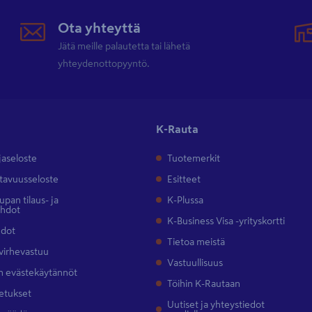
Ota yhteyttä
Jätä meille palautetta tai lähetä
yhteydenottopyyntö.
K-Rauta
jaseloste
Tuotemerkit
tavuusseloste
Esitteet
pan tilaus- ja
K-Plussa
ehdot
K-Business Visa -yrityskortti
hdot
Tietoa meistä
 virhevastuu
Vastuullisuus
 evästekäytännöt
Töihin K-Rautaan
etukset
Uutiset ja yhteystiedot