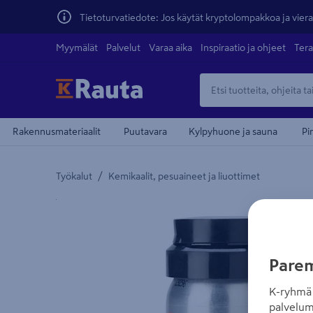
Tietoturvatiedote: Jos käytät kryptolompakkoa ja vierai
Myymälät
Palvelut
Varaa aika
Inspiraatio ja ohjeet
Tera
Rakennusmateriaalit
Puutavara
Kylpyhuone ja sauna
Pi
/
Työkalut
Kemikaalit, pesuaineet ja liuottimet
Yksityiskohtainen kuvaus löytyy Tuotteen kuvaus -
Parem
K-ryhmä 
palvelum