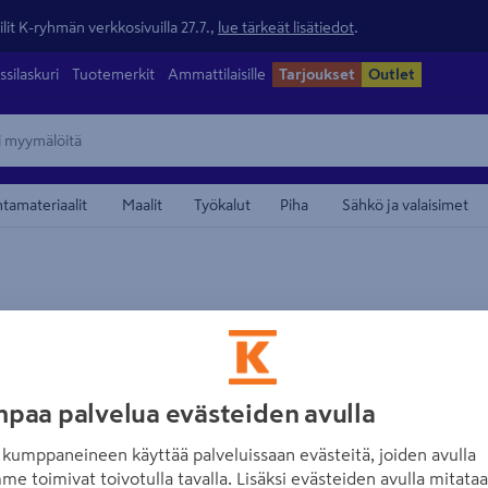
lit K-ryhmän verkkosivuilla 27.7.,
lue tärkeät lisätiedot
.
ssilaskuri
Tuotemerkit
Ammattilaisille
Tarjoukset
Outlet
ntamateriaalit
Maalit
Työkalut
Piha
Sähkö ja valaisimet
maamerkistä
PROF
Loisteputkispra
70ml
paa palvelua evästeiden avulla
Tuotenumero
:
502072589
EA
kumppaneineen käyttää palveluissaan evästeitä, joiden avulla
me toimivat toivotulla tavalla. Lisäksi evästeiden avulla mitata
PROF-loisteputkispray on k