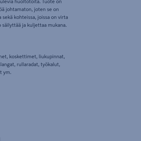
tulevia huoltotöitä. Tuote on
ä johtamaton, joten se on
 sekä kohteissa, joissa on virta
säilyttää ja kuljettaa mukana.
timet, koskettimet, liukupinnat,
slangat, rullaradat, työkalut,
et ym.