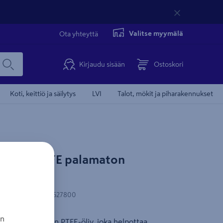
Valitse myymälä
Ota yhteyttä
Kirjaudu sisään
Ostoskori
Koti, keittiö ja säilytys
LVI
Talot, mökit ja piharakennukset
y PROF PTFE palamaton
N-koodi
:
6438313527800
an
orkealuokkainen PTFE-öljy, joka helpottaa