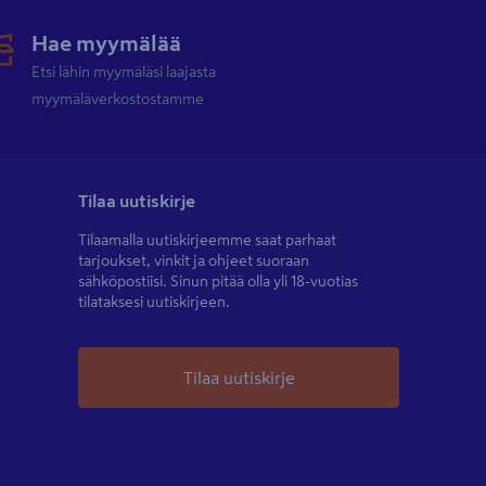
Hae myymälää
Etsi lähin myymäläsi laajasta
myymäläverkostostamme
Tilaa uutiskirje
Tilaamalla uutiskirjeemme saat parhaat
tarjoukset, vinkit ja ohjeet suoraan
sähköpostiisi. Sinun pitää olla yli 18-vuotias
tilataksesi uutiskirjeen.
Tilaa uutiskirje