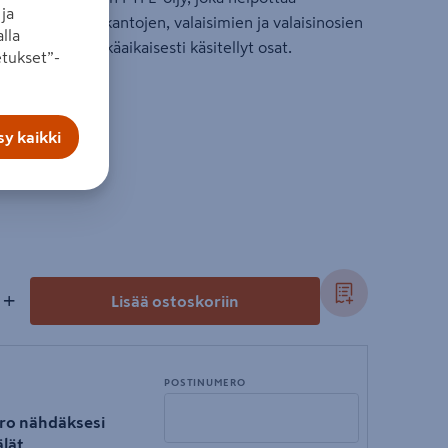
ja
en loisteputkikantojen, valaisimien ja valaisinosien
lla
hokkaasti ja pitkäaikaisesti käsitellyt osat.
tukset”-
y kaikki
+
Lisää ostoskoriin
POSTINUMERO
ro nähdäksesi
lät