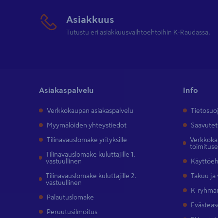
Asiakkuus
Tutustu eri asiakkuusvaihtoehtoihin K-Raudassa.
Asiakaspalvelu
Info
Verkkokaupan asiakaspalvelu
Tietosuo
Myymälöiden yhteystiedot
Saavutet
Tilinavauslomake yrityksille
Verkkokau
toimitus
Tilinavauslomake kuluttajille 1.
vastuullinen
Käyttöe
Tilinavauslomake kuluttajille 2.
Takuu ja
vastuullinen
K-ryhmän
Palautuslomake
Evästeas
Peruutusilmoitus