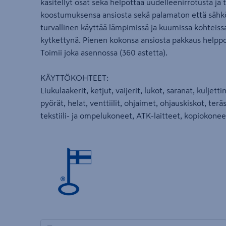
käsitellyt osat sekä helpottaa uudelleenirrotusta ja 
koostumuksensa ansiosta sekä palamaton että sähkö
turvallinen käyttää lämpimissä ja kuumissa kohteissa
kytkettynä. Pienen kokonsa ansiosta pakkaus helppo 
Toimii joka asennossa (360 astetta).
KÄYTTÖKOHTEET:
Liukulaakerit, ketjut, vaijerit, lukot, saranat, kuljet
pyörät, helat, venttiilit, ohjaimet, ohjauskiskot, terä
tekstiili- ja ompelukoneet, ATK-laitteet, kopiokone