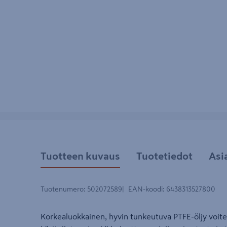
Tuotteen kuvaus
Tuotetiedot
Asi
Tuotenumero
:
502072589
EAN-koodi
:
6438313527800
Korkealuokkainen, hyvin tunkeutuva PTFE-öljy voitel