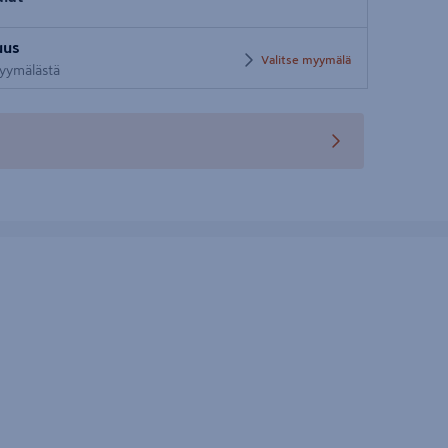
Syötä
uus
postinumero
Valitse myymälä
 myymälästä
teen