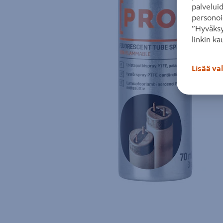
palvelui
personoi
”Hyväksy
linkin ka
Lisää va