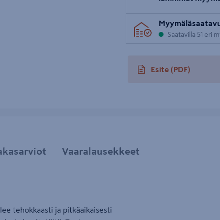
Myymäläsaatav
Saatavilla 51 eri
Esite
(PDF)
avautuu uuteen välileh
akasarviot
Vaaralausekkeet
ee tehokkaasti ja pitkäaikaisesti