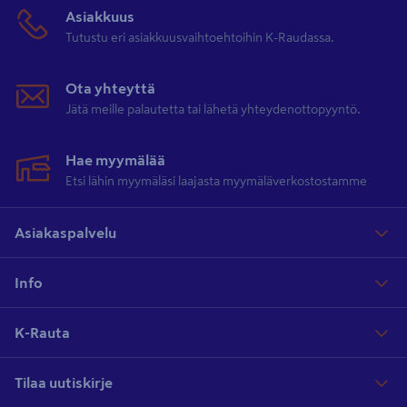
Asiakkuus
Tutustu eri asiakkuusvaihtoehtoihin K-Raudassa.
Ota yhteyttä
Jätä meille palautetta tai lähetä yhteydenottopyyntö.
Hae myymälää
Etsi lähin myymäläsi laajasta myymäläverkostostamme
Asiakaspalvelu
Info
K-Rauta
Tilaa uutiskirje