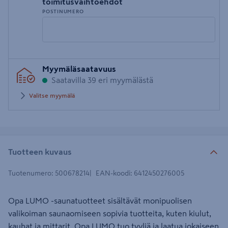
toimitusvaihtoehdot
POSTINUMERO
Syötä
Myymäläsaatavuus
postinumero
Saatavilla 39 eri myymälästä
Valitse myymälä
Tuotteen kuvaus
Tuotenumero
:
500678214
EAN-koodi
:
6412450276005
Opa LUMO -saunatuotteet sisältävät monipuolisen
valikoiman saunaomiseen sopivia tuotteita, kuten kiulut,
kauhat ja mittarit. Opa LUMO tuo tyyliä ja laatua jokaiseen