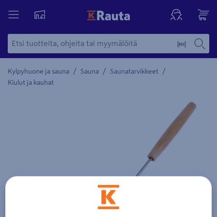
/
/
/
Kylpyhuone ja sauna
Sauna
Saunatarvikkeet
Kiulut ja kauhat
Yksityiskohtainen kuvaus löytyy Tuotteen kuvaus -maamerki