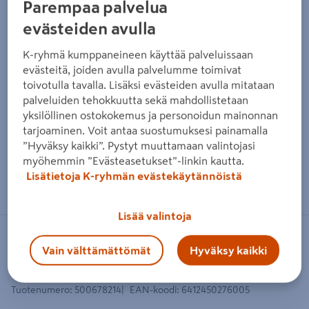
Parempaa palvelua
evästeiden avulla
K-ryhmä kumppaneineen käyttää palveluissaan
evästeitä, joiden avulla palvelumme toimivat
toivotulla tavalla. Lisäksi evästeiden avulla mitataan
palveluiden tehokkuutta sekä mahdollistetaan
yksilöllinen ostokokemus ja personoidun mainonnan
tarjoaminen. Voit antaa suostumuksesi painamalla
”Hyväksy kaikki”. Pystyt muuttamaan valintojasi
myöhemmin ”Evästeasetukset”-linkin kautta.
Zoomaa kuvaa sormilla kosketusnäytöllä
Lisätietoja K-ryhmän evästekäytännöistä
Lisää valintoja
OPA
Vain välttämättömät
Hyväksy kaikki
Löylykauha Opa pyökki pitkä rst
Tuotenumero
:
500678214
EAN-koodi
:
6412450276005