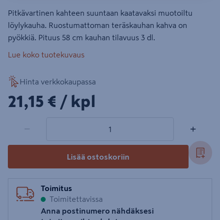
Pitkävartinen kahteen suuntaan kaatavaksi muotoiltu
löylykauha. Ruostumattoman teräskauhan kahva on
pyökkiä. Pituus 58 cm kauhan tilavuus 3 dl.
Lue koko tuotekuvaus
Hinta verkkokaupassa
21,15€/kpl
21,15 €
/ kpl
1 tuotetta
Määrä
−
+
Lisää ostoskoriin
Toimitus
Toimitettavissa
Anna postinumero nähdäksesi