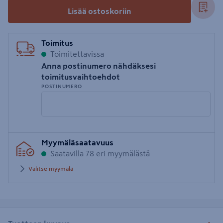
Lisää ostoskoriin
Toimitus
Toimitettavissa
Anna postinumero nähdäksesi
toimitusvaihtoehdot
POSTINUMERO
Syötä
Myymäläsaatavuus
postinumero
Saatavilla 78 eri myymälästä
Valitse myymälä