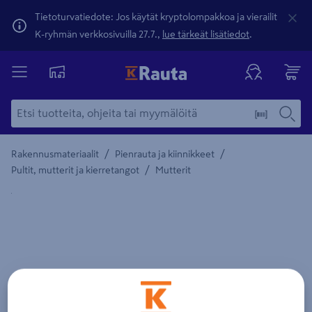
Tietoturvatiedote: Jos käytät kryptolompakkoa ja vierailit
K-ryhmän verkkosivuilla 27.7.,
lue tärkeät lisätiedot
.
/
/
Rakennusmateriaalit
Pienrauta ja kiinnikkeet
/
Pultit, mutterit ja kierretangot
Mutterit
Yksityiskohtainen kuvaus löytyy Tuotteen kuvaus -maamerki