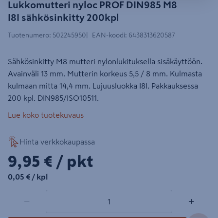
Lukkomutteri nyloc PROF DIN985 M8
I8I sähkösinkitty 200kpl
Tuotenumero
:
502245950
EAN-koodi
:
6438313620587
Sähkösinkitty M8 mutteri nylonlukituksella sisäkäyttöön.
Avainväli 13 mm. Mutterin korkeus 5,5 / 8 mm. Kulmasta
kulmaan mitta 14,4 mm. Lujuusluokka I8I. Pakkauksessa
200 kpl. DIN985/ISO10511.
Lue koko tuotekuvaus
Hinta verkkokaupassa
9,95€/pkt
9,95 €
/ pkt
0,05€/kpl
0,05 €
/ kpl
1 tuotetta
Määrä
−
+