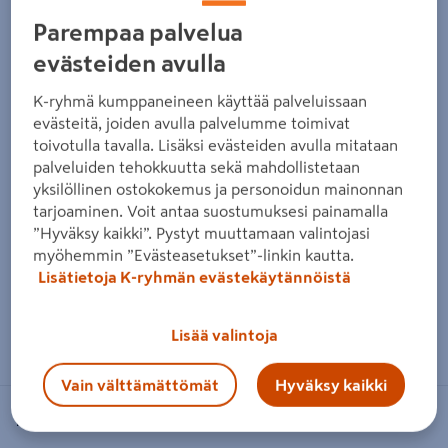
Parempaa palvelua
evästeiden avulla
K-ryhmä kumppaneineen käyttää palveluissaan
evästeitä, joiden avulla palvelumme toimivat
toivotulla tavalla. Lisäksi evästeiden avulla mitataan
palveluiden tehokkuutta sekä mahdollistetaan
yksilöllinen ostokokemus ja personoidun mainonnan
tarjoaminen. Voit antaa suostumuksesi painamalla
”Hyväksy kaikki”. Pystyt muuttamaan valintojasi
myöhemmin ”Evästeasetukset”-linkin kautta.
Lisätietoja K-ryhmän evästekäytännöistä
Zoomaa kuvaa sormilla kosketusnäytöllä
Lisää valintoja
Vain välttämättömät
Hyväksy kaikki
PROF