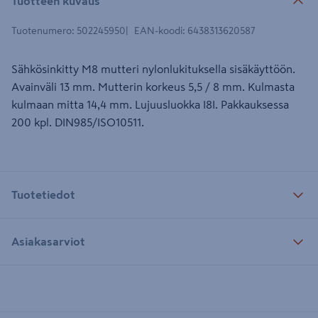
Tuotteen kuvaus
Tuotenumero
:
502245950
EAN-koodi
:
6438313620587
Sähkösinkitty M8 mutteri nylonlukituksella sisäkäyttöön.
Avainväli 13 mm. Mutterin korkeus 5,5 / 8 mm. Kulmasta
kulmaan mitta 14,4 mm. Lujuusluokka I8I. Pakkauksessa
200 kpl. DIN985/ISO10511.
Tuotetiedot
Asiakasarviot