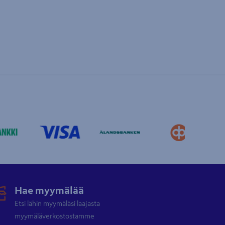
Hae myymälää
Etsi lähin myymäläsi laajasta
myymäläverkostostamme