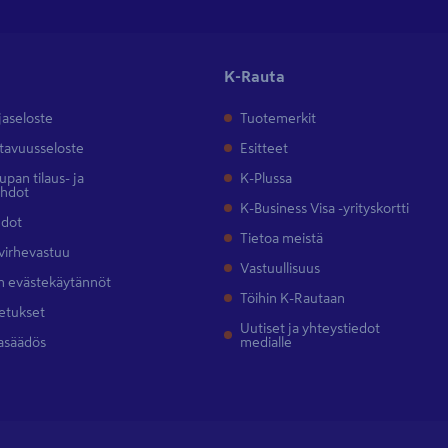
K-Rauta
jaseloste
Tuotemerkit
tavuusseloste
Esitteet
pan tilaus- ja
K-Plussa
ehdot
K-Business Visa -yrityskortti
hdot
Tietoa meistä
 virhevastuu
Vastuullisuus
 evästekäytännöt
Töihin K-Rautaan
etukset
Uutiset ja yhteystiedot
asäädös
medialle