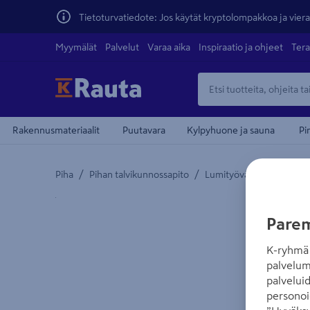
Tietoturvatiedote: Jos käytät kryptolompakkoa ja vierai
Myymälät
Palvelut
Varaa aika
Inspiraatio ja ohjeet
Tera
Rakennusmateriaalit
Puutavara
Kylpyhuone ja sauna
Pi
/
/
Piha
Pihan talvikunnossapito
Lumityövälineet ja lumit
Yksityiskohtainen kuvaus löytyy Tuotteen kuvaus -
Parem
K-ryhmä 
palvelum
palvelui
personoi