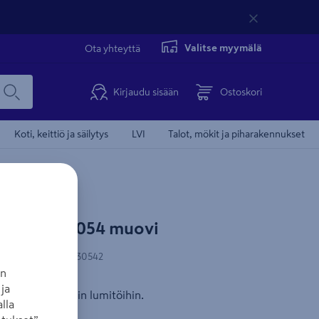
Valitse myymälä
Ota yhteyttä
Kirjaudu sisään
Ostoskori
Koti, keittiö ja säilytys
LVI
Talot, mökit ja piharakennukset
rglund 13054 muovi
N-koodi
:
7391267130542
an
ja
nin monenlaisiin lumitöihin.
lla