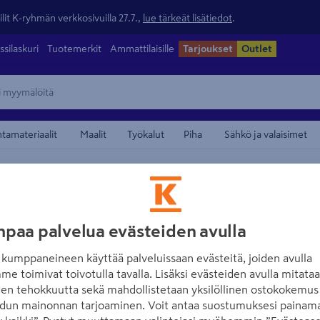
lit K-ryhmän verkkosivuilla 27.7.,
lue tärkeät lisätiedot
.
ssilaskuri
Tuotemerkit
Ammattilaisille
Tarjoukset
Outlet
ntamateriaalit
Maalit
Työkalut
Piha
Sähkö ja valaisimet
/
yökalut
Lumikolat ja lumentyöntimet
maamerkistä
BERGLUNDS
Lumentyönnin Be
paa palvelua evästeiden avulla
Tuotenumero
:
500881412
EA
kumppaneineen käyttää palveluissaan evästeitä, joiden avulla
me toimivat toivotulla tavalla. Lisäksi evästeiden avulla mitata
den tehokkuutta sekä mahdollistetaan yksilöllinen ostokokemus 
Kevytkäyttöinen lumentyön
dun mainonnan tarjoaminen. Voit antaa suostumuksesi painama