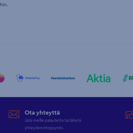
hin.
Ota yhteyttä
Jätä meille palautetta tai lähetä
yhteydenottopyyntö.