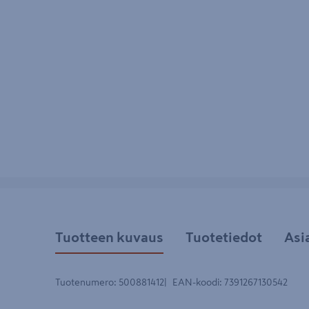
Tuotteen kuvaus
Tuotetiedot
Asi
Tuotenumero
:
500881412
EAN-koodi
:
7391267130542