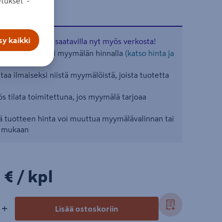
tukset”-
y kaikki
aisia tuotteita saatavilla nyt myös verkosta!
ään valitsemasi myymälän hinnalla
(katso hinta ja
aa ilmaiseksi niistä myymälöistä, joista tuotetta
s tilata toimitettuna, jos myymälä tarjoaa
 tuotteen hinta voi muuttua myymälävalinnan tai
n mukaan
5€/kpl
 €
/ kpl
+
Lisää ostoskoriin