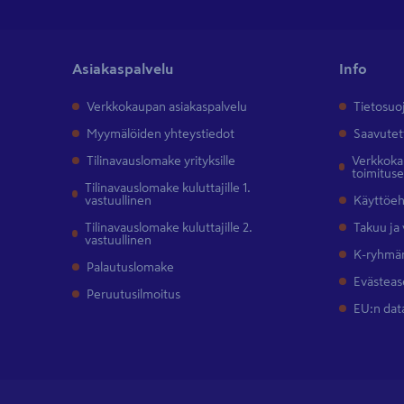
Asiakaspalvelu
Info
Verkkokaupan asiakaspalvelu
Tietosuo
Myymälöiden yhteystiedot
Saavutet
Tilinavauslomake yrityksille
Verkkokau
toimitus
Tilinavauslomake kuluttajille 1.
vastuullinen
Käyttöe
Tilinavauslomake kuluttajille 2.
Takuu ja
vastuullinen
K-ryhmän
Palautuslomake
Evästeas
Peruutusilmoitus
EU:n dat