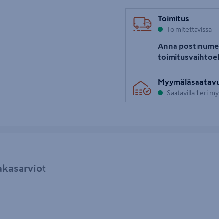
Toimitus
Toimitettavissa
Anna postinume
toimitusvaihtoe
Myymäläsaatav
Saatavilla 1 eri m
akasarviot