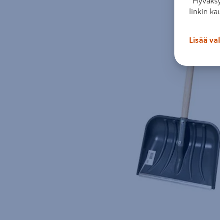
”Hyväksy
linkin ka
Lisää va