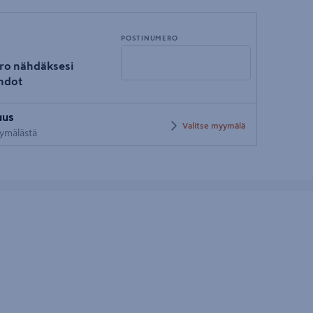
POSTINUMERO
ro nähdäksesi
hdot
Syötä
uus
postinumero
Valitse myymälä
yymälästä