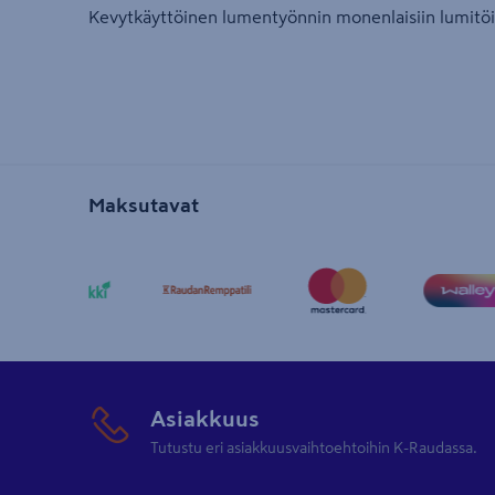
Kevytkäyttöinen lumentyönnin monenlaisiin lumitöi
Maksutavat
Asiakkuus
Tutustu eri asiakkuusvaihtoehtoihin K-Raudassa.