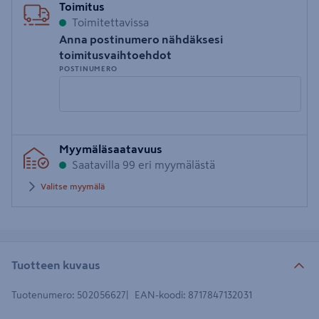
Toimitus
Toimitettavissa
Anna postinumero nähdäksesi
toimitusvaihtoehdot
POSTINUMERO
Syötä
Myymäläsaatavuus
postinumero
Saatavilla 99 eri myymälästä
Valitse myymälä
Tuotteen kuvaus
Tuotenumero
:
502056627
EAN-koodi
:
8717847132031