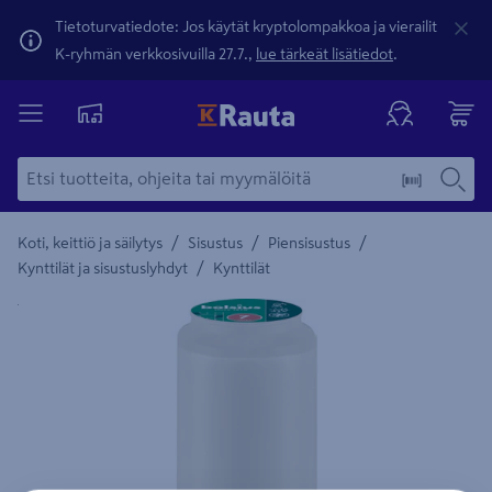
Tietoturvatiedote: Jos käytät kryptolompakkoa ja vierailit
K-ryhmän verkkosivuilla 27.7.,
lue tärkeät lisätiedot
.
/
/
/
Koti, keittiö ja säilytys
Sisustus
Piensisustus
/
Kynttilät ja sisustuslyhdyt
Kynttilät
Yksityiskohtainen kuvaus löytyy Tuotteen kuvaus -maamerki