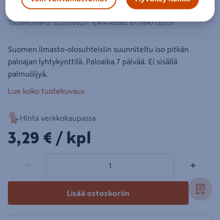
Lyhtykynttilä Bolsius 7 päivää
Tuotenumero
:
502056627
EAN-koodi
:
8717847132031
Suomen ilmasto-olosuhteisiin suunniteltu iso pitkän
paloajan lyhtykynttilä. Paloaika 7 päivää. Ei sisällä
palmuöljyä.
Lue koko tuotekuvaus
Hinta verkkokaupassa
3,29€/kpl
3,29 €
/ kpl
1 tuotetta
Määrä
−
+
Lisää ostoskoriin