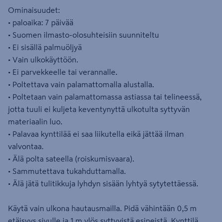
Ominaisuudet:
• paloaika: 7 päivää
• Suomen ilmasto-olosuhteisiin suunniteltu
• Ei sisällä palmuöljyä
• Vain ulkokäyttöön.
• Ei parvekkeelle tai verannalle.
• Poltettava vain palamattomalla alustalla.
• Poltetaan vain palamattomassa astiassa tai telineessä,
jotta tuuli ei kuljeta keventynyttä ulkotulta syttyvän
materiaalin luo.
• Palavaa kynttilää ei saa liikutella eikä jättää ilman
valvontaa.
• Älä polta sateella (roiskumisvaara).
• Sammutettava tukahduttamalla.
• Älä jätä tulitikkuja lyhdyn sisään lyhtyä sytytettäessä.
Käytä vain ulkona hautausmailla. Pidä vähintään 0,5 m
etäisyys sivulle ja 1 m ylös syttyvistä esineistä. Kynttilä