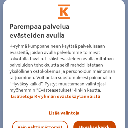
Parempaa palvelua
evästeiden avulla
K-ryhmä kumppaneineen käyttää palveluissaan
evästeitä, joiden avulla palvelumme toimivat
toivotulla tavalla. Lisäksi evästeiden avulla mitataan
palveluiden tehokkuutta sekä mahdollistetaan
yksilöllinen ostokokemus ja personoidun mainonnan
tarjoaminen. Voit antaa suostumuksesi painamalla
”Hyväksy kaikki”. Pystyt muuttamaan valintojasi
myöhemmin ”Evästeasetukset”-linkin kautta.
Zoomaa kuvaa sormilla kosketusnäytöllä
Lisätietoja K-ryhmän evästekäytännöistä
Lisää valintoja
BOLSIUS
Vain välttämättömät
Hyväksy kaikki