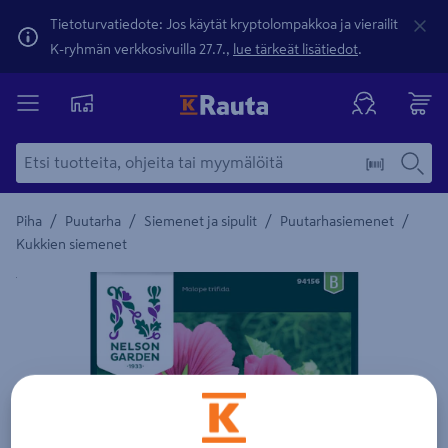
Tietoturvatiedote: Jos käytät kryptolompakkoa ja vierailit
K-ryhmän verkkosivuilla 27.7.,
lue tärkeät lisätiedot
.
/
/
/
/
Piha
Puutarha
Siemenet ja sipulit
Puutarhasiemenet
Kukkien siemenet
Yksityiskohtainen kuvaus löytyy Tuotteen kuvaus -maamerki