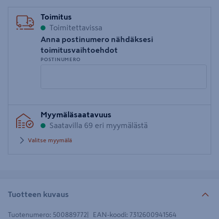
Toimitus
Toimitettavissa
Anna postinumero nähdäksesi
toimitusvaihtoehdot
POSTINUMERO
Syötä
Myymäläsaatavuus
postinumero
Saatavilla 69 eri myymälästä
Valitse myymälä
Tuotteen kuvaus
Tuotenumero
:
500889772
EAN-koodi
:
7312600941564