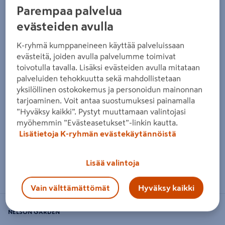
Parempaa palvelua
evästeiden avulla
K-ryhmä kumppaneineen käyttää palveluissaan
evästeitä, joiden avulla palvelumme toimivat
toivotulla tavalla. Lisäksi evästeiden avulla mitataan
palveluiden tehokkuutta sekä mahdollistetaan
yksilöllinen ostokokemus ja personoidun mainonnan
tarjoaminen. Voit antaa suostumuksesi painamalla
”Hyväksy kaikki”. Pystyt muuttamaan valintojasi
myöhemmin ”Evästeasetukset”-linkin kautta.
Lisätietoja K-ryhmän evästekäytännöistä
Lisää valintoja
Zoomaa kuvaa sormilla kosketusnäytöllä
Vain välttämättömät
Hyväksy kaikki
NELSON GARDEN