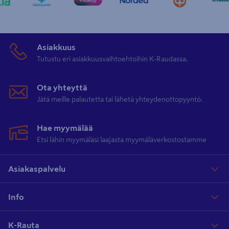
Asiakkuus
Tutustu eri asiakkuusvaihtoehtoihin K-Raudassa.
Ota yhteyttä
Jätä meille palautetta tai lähetä yhteydenottopyyntö.
Hae myymälää
Etsi lähin myymäläsi laajasta myymäläverkostostamme
Asiakaspalvelu
Info
K-Rauta