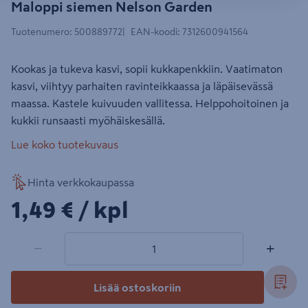
Maloppi siemen Nelson Garden
Tuotenumero
:
500889772
EAN-koodi
:
7312600941564
Kookas ja tukeva kasvi, sopii kukkapenkkiin. Vaatimaton
kasvi, viihtyy parhaiten ravinteikkaassa ja läpäisevässä
maassa. Kastele kuivuuden vallitessa. Helppohoitoinen ja
kukkii runsaasti myöhäiskesällä.
Lue koko tuotekuvaus
Hinta verkkokaupassa
1,49€/kpl
1,49 €
/ kpl
1 tuotetta
Määrä
−
+
Lisää ostoskoriin