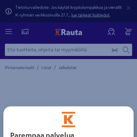
Tietoturvatiedote: Jos käytät kryptolompakkoa ja vierailit
K-ryhmän verkkosivuilla 27.7.,
lue tärkeät lisätiedot
.
/
/
Pintamateriaalit
Listat
Jalkalistat
Yksityiskohtainen kuvaus löytyy Tuotteen kuvaus -maamerki
Parempaa palvelua