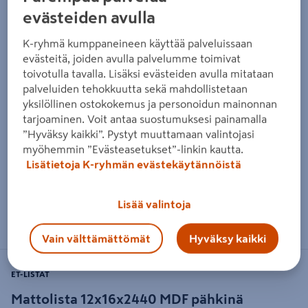
evästeiden avulla
K-ryhmä kumppaneineen käyttää palveluissaan
evästeitä, joiden avulla palvelumme toimivat
toivotulla tavalla. Lisäksi evästeiden avulla mitataan
palveluiden tehokkuutta sekä mahdollistetaan
yksilöllinen ostokokemus ja personoidun mainonnan
tarjoaminen. Voit antaa suostumuksesi painamalla
”Hyväksy kaikki”. Pystyt muuttamaan valintojasi
myöhemmin ”Evästeasetukset”-linkin kautta.
Lisätietoja K-ryhmän evästekäytännöistä
Lisää valintoja
Zoomaa kuvaa sormilla kosketusnäytöllä
Vain välttämättömät
Hyväksy kaikki
ET-LISTAT
Mattolista 12x16x2440 MDF pähkinä