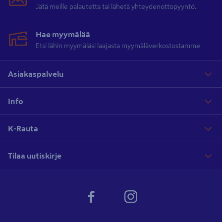
Jätä meille palautetta tai lähetä yhteydenottopyyntö.
Hae myymälää
Etsi lähin myymäläsi laajasta myymäläverkostostamme
Asiakaspalvelu
Info
K-Rauta
Tilaa uutiskirje