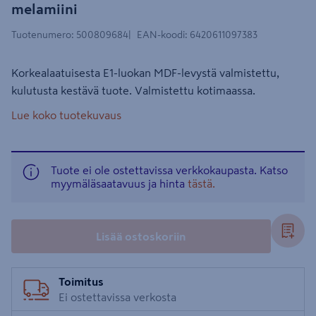
melamiini
Tuotenumero
:
500809684
EAN-koodi
:
6420611097383
Korkealaatuisesta E1-luokan MDF-levystä valmistettu,
kulutusta kestävä tuote. Valmistettu kotimaassa.
Lue koko tuotekuvaus
Tuote ei ole ostettavissa verkkokaupasta. Katso
myymäläsaatavuus ja hinta
tästä.
Lisää ostoskoriin
Toimitus
Ei ostettavissa verkosta