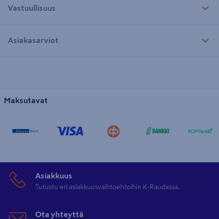
Vastuullisuus
Asiakasarviot
Maksutavat
Asiakkuus
Tutustu eri asiakkuusvaihtoehtoihin K-Raudassa.
Ota yhteyttä