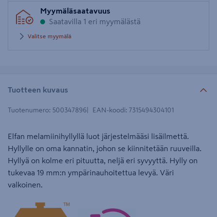
Syötä
Myymäläsaatavuus
postinumero
Saatavilla 1 eri myymälästä
Valitse myymälä
Tuotteen kuvaus
Tuotenumero
:
500347896
EAN-koodi
:
7315494304101
Elfan melamiinihyllyllä luot järjestelmääsi lisäilmettä.
Hyllylle on oma kannatin, johon se kiinnitetään ruuveilla.
Hyllyä on kolme eri pituutta, neljä eri syvyyttä. Hylly on
tukevaa 19 mm:n ympärinauhoitettua levyä. Väri
valkoinen.