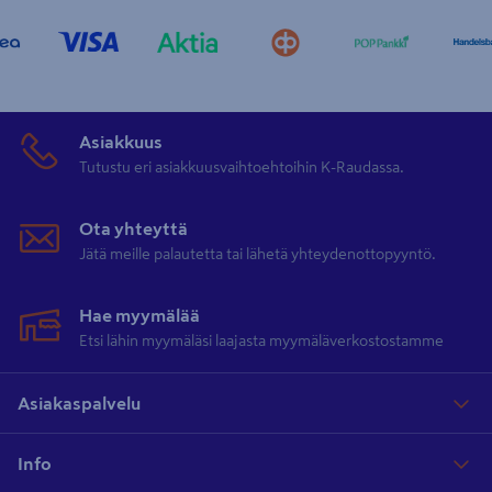
Asiakkuus
Tutustu eri asiakkuusvaihtoehtoihin K-Raudassa.
Ota yhteyttä
Jätä meille palautetta tai lähetä yhteydenottopyyntö.
Hae myymälää
Etsi lähin myymäläsi laajasta myymäläverkostostamme
Asiakaspalvelu
Info