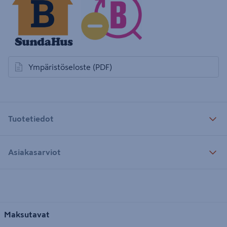
Ympäristöseloste
(PDF)
avautuu uuteen välilehteen
Tuotetiedot
Asiakasarviot
Maksutavat