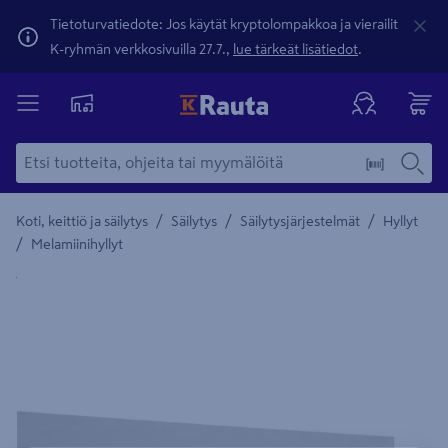
Tietoturvatiedote: Jos käytät kryptolompakkoa ja vierailit
K-ryhmän verkkosivuilla 27.7.,
lue tärkeät lisätiedot
.
/
/
/
Koti, keittiö ja säilytys
Säilytys
Säilytysjärjestelmät
Hyllyt
/
Melamiinihyllyt
Yksityiskohtainen kuvaus löytyy Tuotteen kuvaus -maamerki