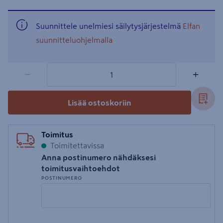
Suunnittele unelmiesi säilytysjärjestelmä
Elfan
suunnitteluohjelmalla
1 tuotetta
Määrä
−
+
Lisää ostoskoriin
Toimitus
Toimitettavissa
Anna postinumero nähdäksesi
toimitusvaihtoehdot
POSTINUMERO