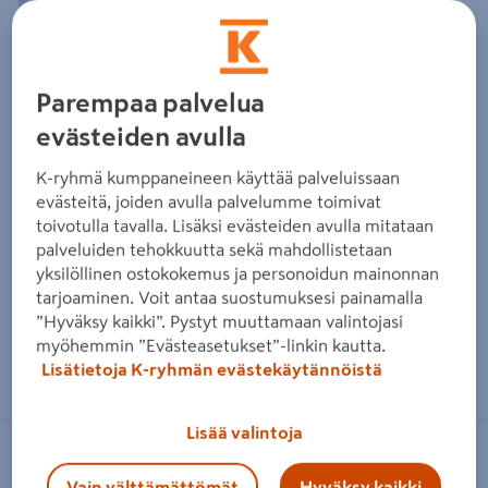
Parempaa palvelua
evästeiden avulla
K-ryhmä kumppaneineen käyttää palveluissaan
evästeitä, joiden avulla palvelumme toimivat
toivotulla tavalla. Lisäksi evästeiden avulla mitataan
palveluiden tehokkuutta sekä mahdollistetaan
yksilöllinen ostokokemus ja personoidun mainonnan
tarjoaminen. Voit antaa suostumuksesi painamalla
”Hyväksy kaikki”. Pystyt muuttamaan valintojasi
myöhemmin ”Evästeasetukset”-linkin kautta.
Zoomaa kuvaa sormilla kosketusnäytöllä
Lisätietoja K-ryhmän evästekäytännöistä
Lisää valintoja
ELFA
Vain välttämättömät
Hyväksy kaikki