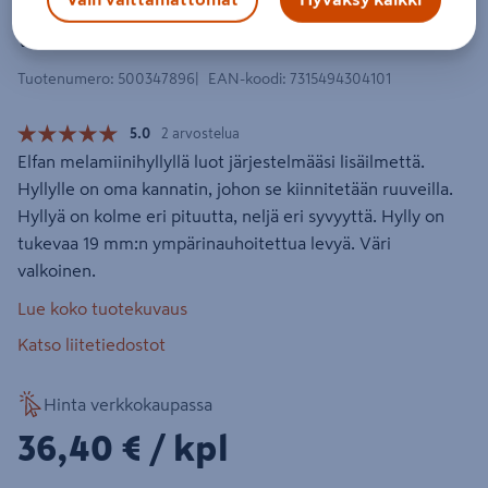
Melamiinihylly Elfa 900x500mm
valkoinen 430410
Tuotenumero
:
500347896
EAN-koodi
:
7315494304101
5.0
2 arvostelua
Elfan melamiinihyllyllä luot järjestelmääsi lisäilmettä.
Hyllylle on oma kannatin, johon se kiinnitetään ruuveilla.
Hyllyä on kolme eri pituutta, neljä eri syvyyttä. Hylly on
tukevaa 19 mm:n ympärinauhoitettua levyä. Väri
valkoinen.
Lue koko tuotekuvaus
Katso liitetiedostot
Hinta verkkokaupassa
36,40€/kpl
36,40 €
/ kpl