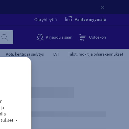
Valitse myymälä
Ota yhteyttä
Kirjaudu sisään
Ostoskori
Koti, keittiö ja säilytys
LVI
Talot, mökit ja piharakennukset
an
ja
lla
tukset”-