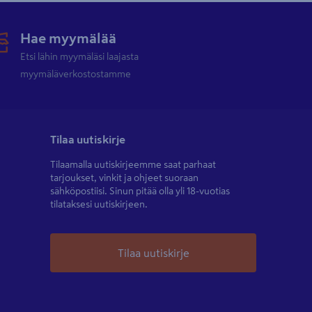
Hae myymälää
Etsi lähin myymäläsi laajasta
myymäläverkostostamme
Tilaa uutiskirje
Tilaamalla uutiskirjeemme saat parhaat
tarjoukset, vinkit ja ohjeet suoraan
sähköpostiisi. Sinun pitää olla yli 18-vuotias
tilataksesi uutiskirjeen.
Tilaa uutiskirje