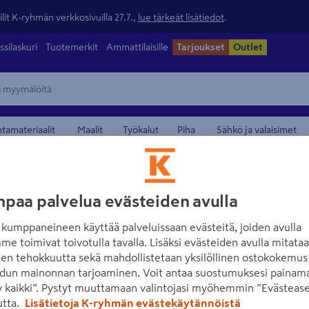
lit K-ryhmän verkkosivuilla 27.7.,
lue tärkeät lisätiedot
.
ssilaskuri
Tuotemerkit
Ammattilaisille
Tarjoukset
Outlet
ntamateriaalit
Maalit
Työkalut
Piha
Sähkö ja valaisimet
maamerkistä
paa palvelua evästeiden avulla
kumppaneineen käyttää palveluissaan evästeitä, joiden avulla
me toimivat toivotulla tavalla. Lisäksi evästeiden avulla mitata
den tehokkuutta sekä mahdollistetaan yksilöllinen ostokokemus 
dun mainonnan tarjoaminen. Voit antaa suostumuksesi painama
 kaikki”. Pystyt muuttamaan valintojasi myöhemmin ”Evästease
Lue koko tuotekuvaus
utta.
Lisätietoja K-ryhmän evästekäytännöistä