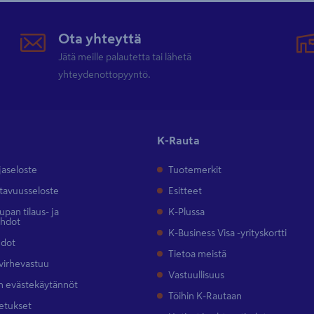
Ota yhteyttä
Jätä meille palautetta tai lähetä
yhteydenottopyyntö.
K-Rauta
jaseloste
Tuotemerkit
tavuusseloste
Esitteet
pan tilaus- ja
K-Plussa
ehdot
K-Business Visa -yrityskortti
hdot
Tietoa meistä
 virhevastuu
Vastuullisuus
 evästekäytännöt
Töihin K-Rautaan
etukset