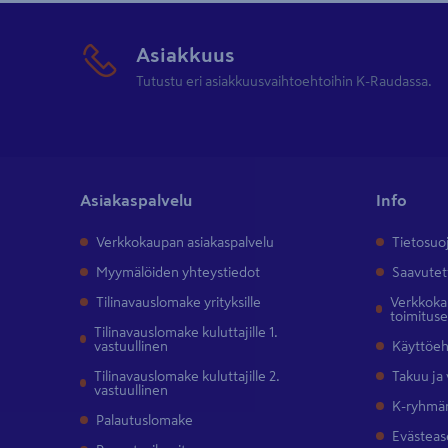
Asiakkuus
Tutustu eri asiakkuusvaihtoehtoihin K-Raudassa.
Asiakaspalvelu
Info
Verkkokaupan asiakaspalvelu
Tietosuo
Myymälöiden yhteystiedot
Saavutet
Tilinavauslomake yrityksille
Verkkokau
toimitus
Tilinavauslomake kuluttajille 1.
vastuullinen
Käyttöe
Tilinavauslomake kuluttajille 2.
Takuu ja
vastuullinen
K-ryhmän
Palautuslomake
Evästeas