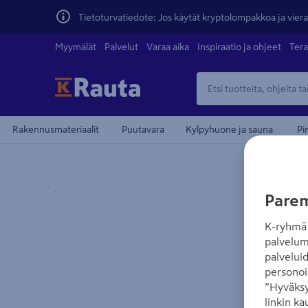
Tietoturvatiedote: Jos käytät kryptolompakkoa ja vierai
Myymälät
Palvelut
Varaa aika
Inspiraatio ja ohjeet
Tera
Rakennusmateriaalit
Puutavara
Kylpyhuone ja sauna
Pi
Yksityiskohtainen kuvaus löytyy Tuotteen kuvaus -
Parem
K-ryhmä 
palvelum
palvelui
personoi
”Hyväksy
linkin ka