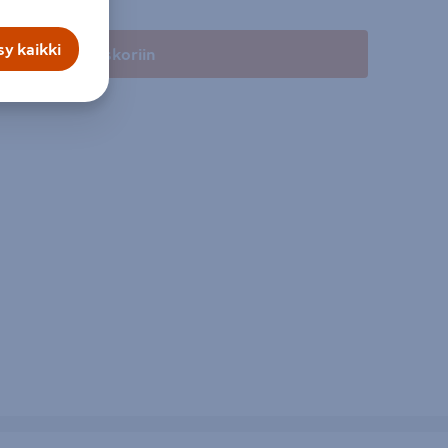
y kaikki
Lisää ostoskoriin