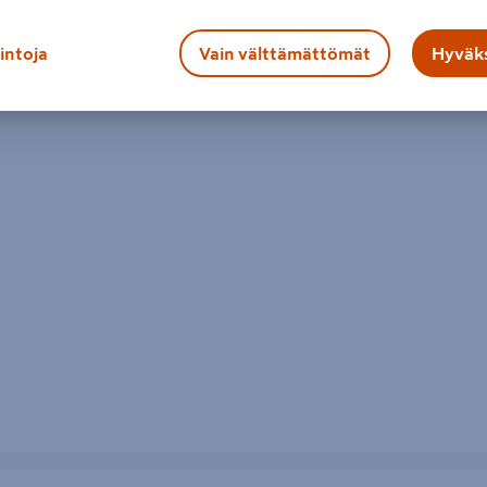
lintoja
Vain välttämättömät
Hyväks