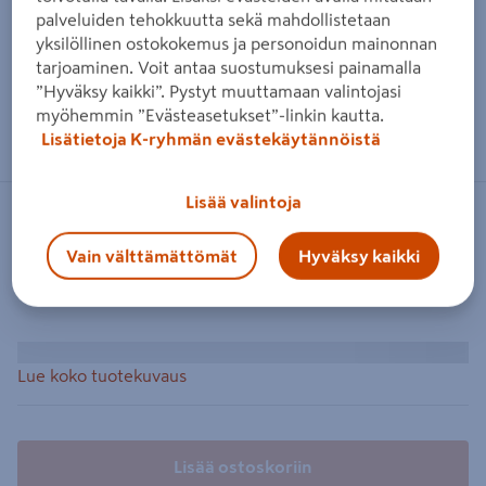
palveluiden tehokkuutta sekä mahdollistetaan
yksilöllinen ostokokemus ja personoidun mainonnan
tarjoaminen. Voit antaa suostumuksesi painamalla
”Hyväksy kaikki”. Pystyt muuttamaan valintojasi
myöhemmin ”Evästeasetukset”-linkin kautta.
Lisätietoja K-ryhmän evästekäytännöistä
Lisää valintoja
Vain välttämättömät
Hyväksy kaikki
Lue koko tuotekuvaus
Lisää ostoskoriin