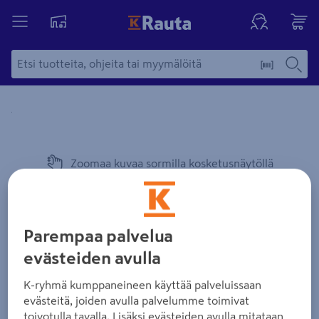
Yksityiskohtainen kuvaus löytyy Tuotteen kuvaus -maamerki
Zoomaa kuvaa sormilla kosketusnäytöllä
Parempaa palvelua
evästeiden avulla
K-ryhmä kumppaneineen käyttää palveluissaan
evästeitä, joiden avulla palvelumme toimivat
toivotulla tavalla. Lisäksi evästeiden avulla mitataan