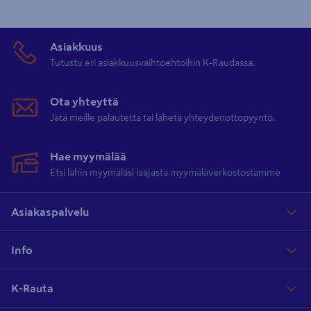
Asiakkuus
Tutustu eri asiakkuusvaihtoehtoihin K-Raudassa.
Ota yhteyttä
Jätä meille palautetta tai lähetä yhteydenottopyyntö.
Hae myymälää
Etsi lähin myymäläsi laajasta myymäläverkostostamme
Asiakaspalvelu
Info
K-Rauta