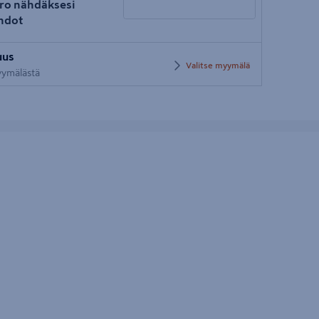
ro nähdäksesi
hdot
Syötä
uus
postinumero
Valitse myymälä
myymälästä