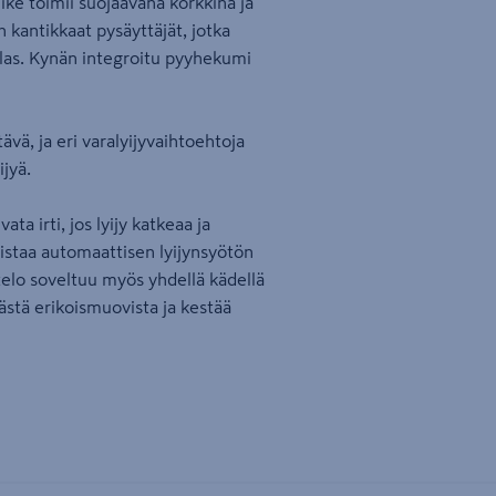
ike toimii suojaavana korkkina ja
 kantikkaat pysäyttäjät, jotka
las. Kynän integroitu pyyhekumi
ä, ja eri varalyijyvaihtoehtoja
ijyä.
a irti, jos lyijy katkeaa ja
istaa automaattisen lyijynsyötön
telo soveltuu myös yhdellä kädellä
ästä erikoismuovista ja kestää