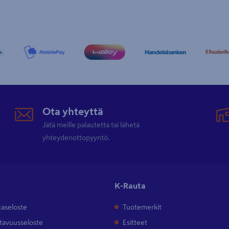
Ota yhteyttä
Jätä meille palautetta tai lähetä
yhteydenottopyyntö.
K-Rauta
jaseloste
Tuotemerkit
tavuusseloste
Esitteet