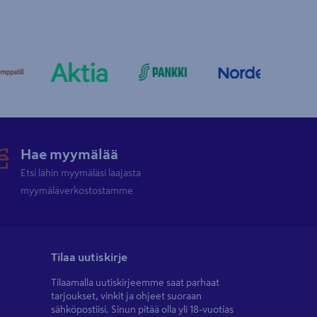
Hae myymälää
Etsi lähin myymäläsi laajasta
myymäläverkostostamme
Tilaa uutiskirje
Tilaamalla uutiskirjeemme saat parhaat
tarjoukset, vinkit ja ohjeet suoraan
sähköpostiisi. Sinun pitää olla yli 18-vuotias