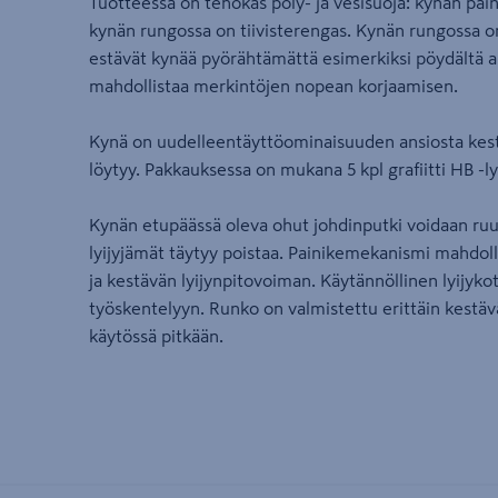
Tuotteessa on tehokas pöly- ja vesisuoja: kynän pain
kynän rungossa on tiivisterengas. Kynän rungossa on
estävät kynää pyörähtämättä esimerkiksi pöydältä a
mahdollistaa merkintöjen nopean korjaamisen.
Kynä on uudelleentäyttöominaisuuden ansiosta kestäv
löytyy. Pakkauksessa on mukana 5 kpl grafiitti HB -ly
Kynän etupäässä oleva ohut johdinputki voidaan ruuvat
lyijyjämät täytyy poistaa. Painikemekanismi mahdoll
ja kestävän lyijynpitovoiman. Käytännöllinen lyijyko
työskentelyyn. Runko on valmistettu erittäin kestäv
käytössä pitkään.