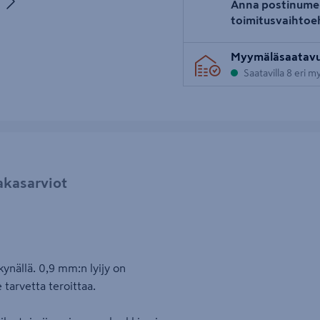
Anna postinume
uva 5
toimitusvaihtoe
Myymäläsaatav
Saatavilla 8 eri 
akasarviot
ynällä. 0,9 mm:n lyijy on
 tarvetta teroittaa.