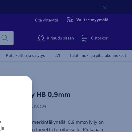
Valitse myymälä
Ota yhteyttä
Kirjaudu sisään
Ostoskori
Koti, keittiö ja säilytys
LVI
Talot, mökit ja piharakennukset
ca Fine-Dry HB 0,9mm
N-koodi
:
4260056158384
an
 Pica Fine-Dry -merkintäkynällä. 0,9 mm:n lyijy on
ja
rkintöihin, ilman tarvetta teroitukselle. Mukana 5