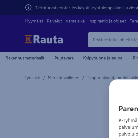
Tietoturvatiedote: Jos käytät kryptolompakkoa ja vierai
Myymälät
Palvelut
Varaa aika
Inspiraatio ja ohjeet
Tera
Rakennusmateriaalit
Puutavara
Kylpyhuone ja sauna
Pi
/
/
Työkalut
Merkintävälineet
Timpurinkynät, merkkauskyn
Yksityiskohtainen kuvaus löytyy Tuotteen kuvaus -
Parem
K-ryhmä 
palvelum
palvelui