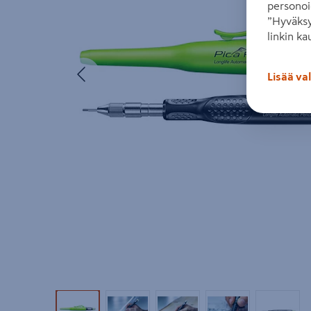
personoi
”Hyväksy
linkin ka
Edellinen
Lisää va