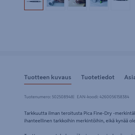
Tuotekuva 1
Tuotekuva 2
Tuotekuva 3
Tuotekuva 4
Tuotek
Tuotteen kuvaus
Tuotetiedot
Asi
Tuotenumero
:
502508948
EAN-koodi
:
4260056158384
Tarkkuutta ilman teroitusta Pica Fine-Dry -merkintäk
ihanteellinen tarkkoihin merkintöihin, eikä kynää ole