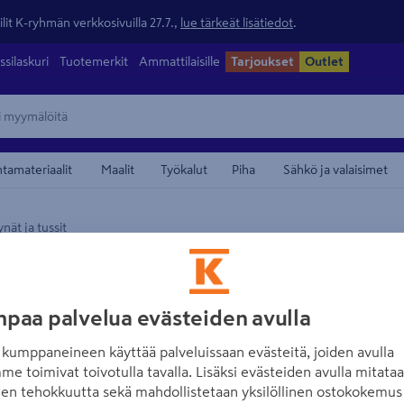
lit K-ryhmän verkkosivuilla 27.7.,
lue tärkeät lisätiedot
.
ssilaskuri
Tuotemerkit
Ammattilaisille
Tarjoukset
Outlet
ntamateriaalit
Maalit
Työkalut
Piha
Sähkö ja valaisimet
ät ja tussit
maamerkistä
PICA
Merkintäkynä Pi
paa palvelua evästeiden avulla
Tuotenumero
:
502508948
EA
kumppaneineen käyttää palveluissaan evästeitä, joiden avulla
me toimivat toivotulla tavalla. Lisäksi evästeiden avulla mitata
Tarkkuutta ilman teroitusta
den tehokkuutta sekä mahdollistetaan yksilöllinen ostokokemus 
ihanteellinen tarkkoihin me