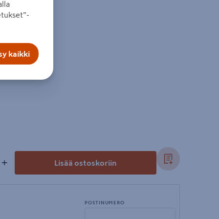
lla
tukset”-
le
y kaikki
+
Lisää ostoskoriin
POSTINUMERO