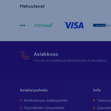
Maksutavat
Asiakkuus
Tutustu eri asiakkuusvaihtoehtoihin K-Raudassa.
Asiakaspalvelu
Info
Verkkokaupan asiakaspalvelu
Tietosuo
Myymälöiden yhteystiedot
Saavutet