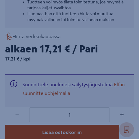
Tuotteen voi myös tilata toimitettuna, jos myymälä
tarjoaa kuljetusvaihtoa
Huomaathan että tuotteen hinta voi muuttua
myymälävalinnan tai toimitusvalinnan mukaan
Hinta verkkokaupassa
17,21€/Pari
alkaen
17,21 €
/ Pari
17,21€/kpl
17,21 €
/ kpl
Suunnittele unelmiesi säilytysjärjestelmä
Elfan
suunnitteluohjelmalla
1 tuotetta
Määrä
−
+
Lisää ostoskoriin