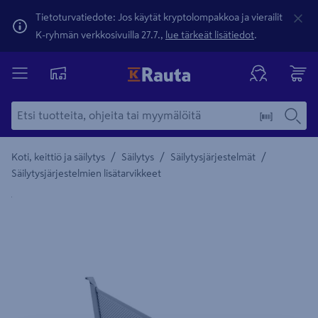
Tietoturvatiedote: Jos käytät kryptolompakkoa ja vierailit
K-ryhmän verkkosivuilla 27.7.,
lue tärkeät lisätiedot
.
/
/
/
Koti, keittiö ja säilytys
Säilytys
Säilytysjärjestelmät
Säilytysjärjestelmien lisätarvikkeet
Yksityiskohtainen kuvaus löytyy Tuotteen kuvaus -maamerki