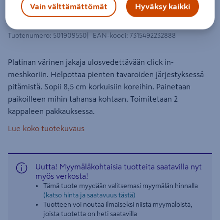
Meshkorin jakaja Elfa 85mm platina
Vain välttämättömät
Hyväksy kaikki
223288
Tuotenumero
:
501909550
EAN-koodi
:
7315492232888
Platinan värinen jakaja ulosvedettävään click in-
meshkoriin. Helpottaa pienten tavaroiden järjestyksessä
pitämistä. Sopii 8,5 cm korkuisiin koreihin. Painetaan
paikoilleen mihin tahansa kohtaan. Toimitetaan 2
kappaleen pakkauksessa.
Lue koko tuotekuvaus
Uutta! Myymäläkohtaisia tuotteita saatavilla nyt
myös verkosta!
Tämä tuote myydään valitsemasi myymälän hinnalla
(katso hinta ja saatavuus tästä)
Tuotteen voi noutaa ilmaiseksi niistä myymälöistä,
joista tuotetta on heti saatavilla