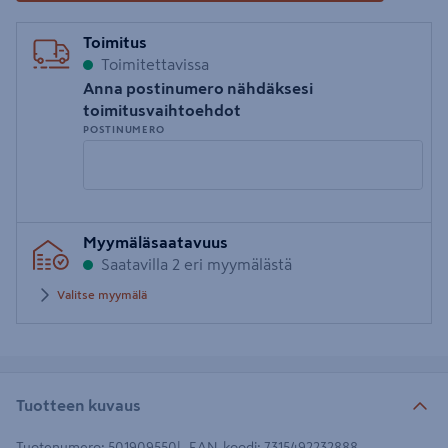
Toimitus
Toimitettavissa
Anna postinumero nähdäksesi
toimitusvaihtoehdot
POSTINUMERO
Syötä
Myymäläsaatavuus
postinumero
Saatavilla 2 eri myymälästä
Valitse myymälä
Tuotteen kuvaus
Tuotenumero
:
501909550
EAN-koodi
:
7315492232888