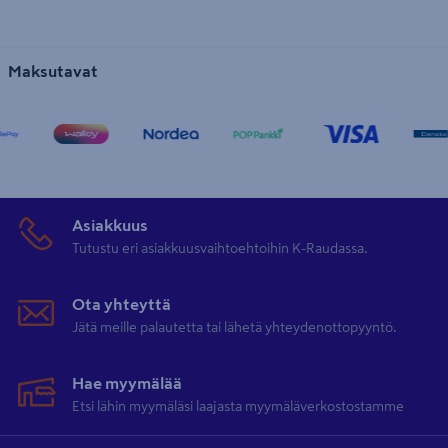
Maksutavat
Asiakkuus
Tutustu eri asiakkuusvaihtoehtoihin K-Raudassa.
Ota yhteyttä
Jätä meille palautetta tai lähetä yhteydenottopyyntö.
Hae myymälää
Etsi lähin myymäläsi laajasta myymäläverkostostamme