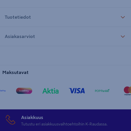
Tuotetiedot
Asiakasarviot
Maksutavat
Asiakkuus
Tutustu eri asiakkuusvaihtoehtoihin K-Raudassa.