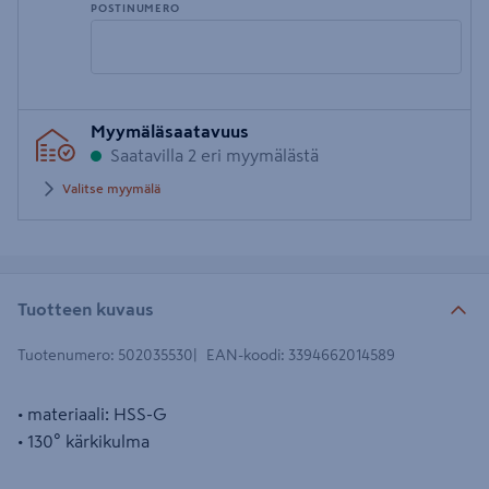
POSTINUMERO
Syötä
Myymäläsaatavuus
postinumero
Saatavilla 2 eri myymälästä
Valitse myymälä
Tuotteen kuvaus
Tuotenumero
:
502035530
EAN-koodi
:
3394662014589
• materiaali: HSS-G
• 130° kärkikulma