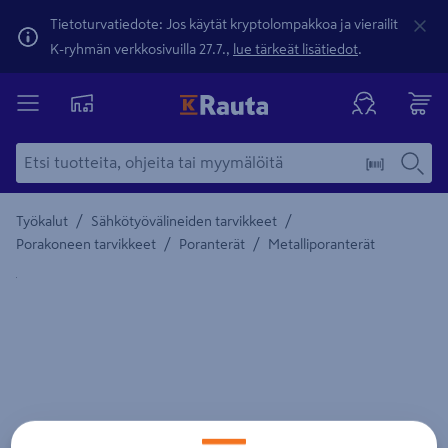
Tietoturvatiedote: Jos käytät kryptolompakkoa ja vierailit
K-ryhmän verkkosivuilla 27.7.,
lue tärkeät lisätiedot
.
/
/
Työkalut
Sähkötyövälineiden tarvikkeet
/
/
Porakoneen tarvikkeet
Poranterät
Metalliporanterät
Yksityiskohtainen kuvaus löytyy Tuotteen kuvaus -maamerki