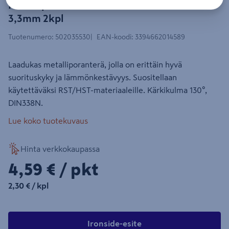
Metalliporanterä Ironside HSS-G
3,3mm 2kpl
Tuotenumero
:
502035530
EAN-koodi
:
3394662014589
Laadukas metalliporanterä, jolla on erittäin hyvä
suorituskyky ja lämmönkestävyys. Suositellaan
käytettäväksi RST/HST-materiaaleille. Kärkikulma 130°,
DIN338N.
Lue koko tuotekuvaus
Hinta verkkokaupassa
4,59€/pkt
4,59 €
/ pkt
2,30€/kpl
2,30 €
/ kpl
Ironside-esite