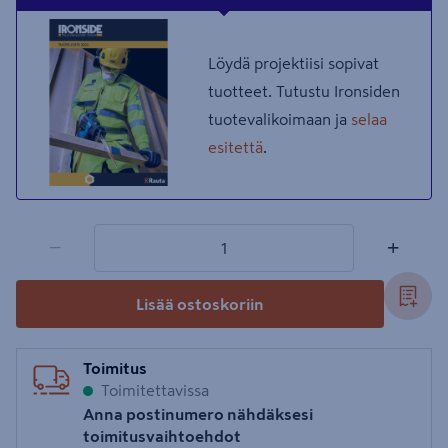
Löydä projektiisi sopivat
tuotteet. Tutustu Ironsiden
tuotevalikoimaan ja
selaa
esitettä
.
1 tuotetta
Määrä
−
+
Lisää ostoskoriin
Toimitus
Toimitettavissa
Anna postinumero nähdäksesi
toimitusvaihtoehdot