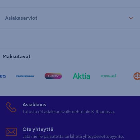
Asiakasarviot
Maksutavat
Asiakkuus
Tutustu eri asiakkuusvaihtoehtoihin K-Raudassa.
Ota yhteyttä
Jätä meille palautetta tai lähetä yhteydenottopyyntö.