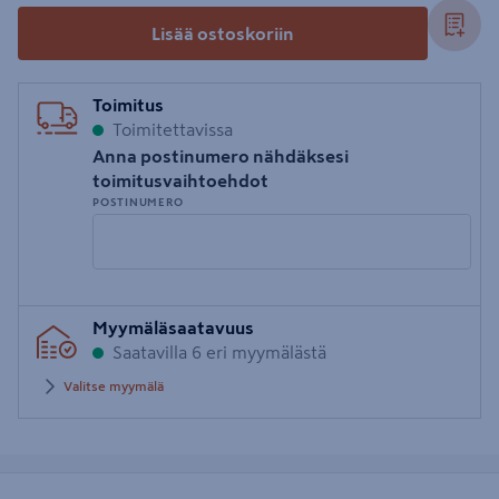
Lisää ostoskoriin
Toimitus
Toimitettavissa
Anna postinumero nähdäksesi
toimitusvaihtoehdot
POSTINUMERO
Syötä
Myymäläsaatavuus
postinumero
Saatavilla 6 eri myymälästä
Valitse myymälä