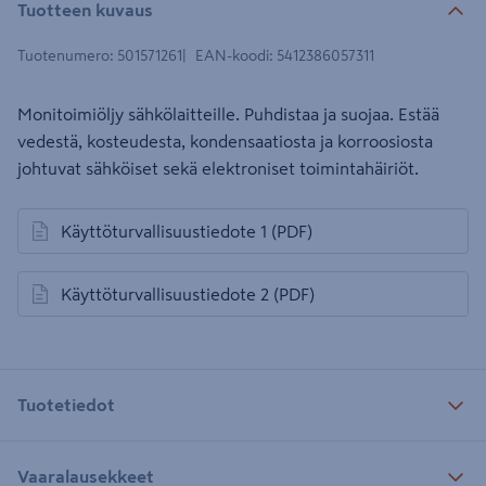
Tuotteen kuvaus
Tuotenumero
:
501571261
EAN-koodi
:
5412386057311
Monitoimiöljy sähkölaitteille. Puhdistaa ja suojaa. Estää
vedestä, kosteudesta, kondensaatiosta ja korroosiosta
johtuvat sähköiset sekä elektroniset toimintahäiriöt.
Käyttöturvallisuustiedote 1
(PDF)
avautuu uuteen välilehteen
Käyttöturvallisuustiedote 2
(PDF)
avautuu uuteen välilehteen
Tuotetiedot
Vaaralausekkeet