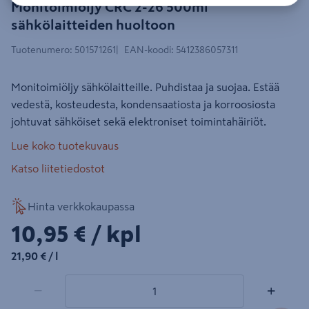
Monitoimiöljy CRC 2-26 500ml
sähkölaitteiden huoltoon
Tuotenumero
:
501571261
EAN-koodi
:
5412386057311
Monitoimiöljy sähkölaitteille. Puhdistaa ja suojaa. Estää
vedestä, kosteudesta, kondensaatiosta ja korroosiosta
johtuvat sähköiset sekä elektroniset toimintahäiriöt.
Lue koko tuotekuvaus
Katso liitetiedostot
Hinta verkkokaupassa
10,95€/kpl
10,95 €
/ kpl
21,90€/l
21,90 €
/ l
1 tuotetta
Määrä
−
+