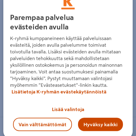
Edellinen
Seura
Parempaa palvelua
evästeiden avulla
K-ryhmä kumppaneineen käyttää palveluissaan
evästeitä, joiden avulla palvelumme toimivat
toivotulla tavalla. Lisäksi evästeiden avulla mitataan
palveluiden tehokkuutta sekä mahdollistetaan
yksilöllinen ostokokemus ja personoidun mainonnan
tarjoaminen. Voit antaa suostumuksesi painamalla
”Hyväksy kaikki”. Pystyt muuttamaan valintojasi
myöhemmin ”Evästeasetukset”-linkin kautta.
Lisätietoja K-ryhmän evästekäytännöistä
Zoomaa kuvaa sormilla kosketusnäytöllä
Lisää valintoja
Vain välttämättömät
Hyväksy kaikki
CRC