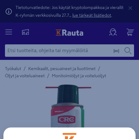
Tietoturvatiedote: Jos käytät kryptolompakkoa ja vierailit
K-ryhmän verkkosivuilla 27.7.,
lue tärkeät lisätiedot
.
/
/
Työkalut
Kemikaalit, pesuaineet ja liuottimet
/
Öljyt ja voiteluaineet
Monitoimiöljyt ja voiteluöljyt
Yksityiskohtainen kuvaus löytyy Tuotteen kuvaus -maamerki