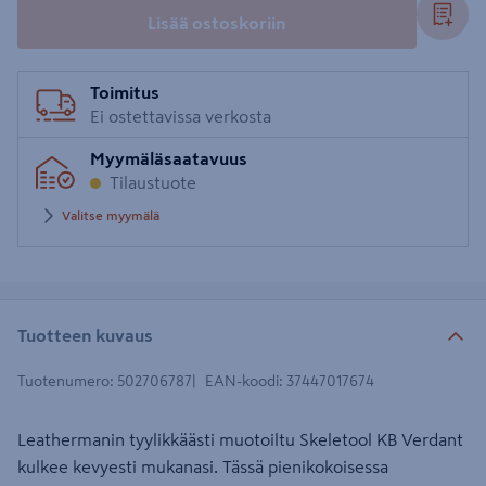
Lisää ostoskoriin
Toimitus
Ei ostettavissa verkosta
Myymäläsaatavuus
Tilaustuote
Valitse myymälä
Tuotteen kuvaus
Tuotenumero
:
502706787
EAN-koodi
:
37447017674
Leathermanin tyylikkäästi muotoiltu Skeletool KB Verdant
kulkee kevyesti mukanasi. Tässä pienikokoisessa