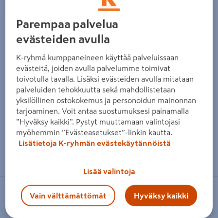
Parempaa palvelua
evästeiden avulla
K-ryhmä kumppaneineen käyttää palveluissaan
evästeitä, joiden avulla palvelumme toimivat
toivotulla tavalla. Lisäksi evästeiden avulla mitataan
palveluiden tehokkuutta sekä mahdollistetaan
yksilöllinen ostokokemus ja personoidun mainonnan
tarjoaminen. Voit antaa suostumuksesi painamalla
”Hyväksy kaikki”. Pystyt muuttamaan valintojasi
myöhemmin ”Evästeasetukset”-linkin kautta.
Lisätietoja K-ryhmän evästekäytännöistä
Zoomaa kuvaa sormilla kosketusnäytöllä
Lisää valintoja
LEATHERMAN
Vain välttämättömät
Hyväksy kaikki
Monitoimityökalu Leatherman