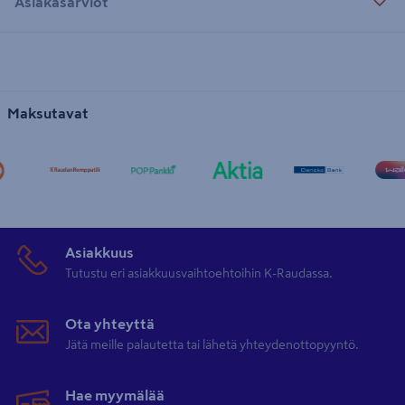
Asiakasarviot
Maksutavat
Asiakkuus
Tutustu eri asiakkuusvaihtoehtoihin K-Raudassa.
Ota yhteyttä
Jätä meille palautetta tai lähetä yhteydenottopyyntö.
Hae myymälää