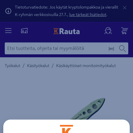
Tietoturvatiedote: Jos käytät kryptolompakkoa ja vierailit
K-ryhmän verkkosivuilla 27.7.,
lue tärkeät lisätiedot
.
/
/
Työkalut
Käsityökalut
Käsikäyttöiset monitoimityökalut
Yksityiskohtainen kuvaus löytyy Tuotteen kuvaus -maamerki
Edellinen
Seura