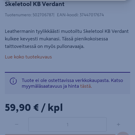
Skeletool KB Verdant
Tuotenumero
:
502706787
EAN-koodi
:
37447017674
Leathermanin tyylikkäästi muotoiltu Skeletool KB Verdant
kulkee kevyesti mukanasi. Tässä pienikokoisessa
taittoveitsessä on myös pullonavaaja.
Lue koko tuotekuvaus
Tuote ei ole ostettavissa verkkokaupasta. Katso
myymäläsaatavuus ja hinta
tästä.
59,90€/kpl
59,90 €
/ kpl
1 tuotetta
Määrä
−
+