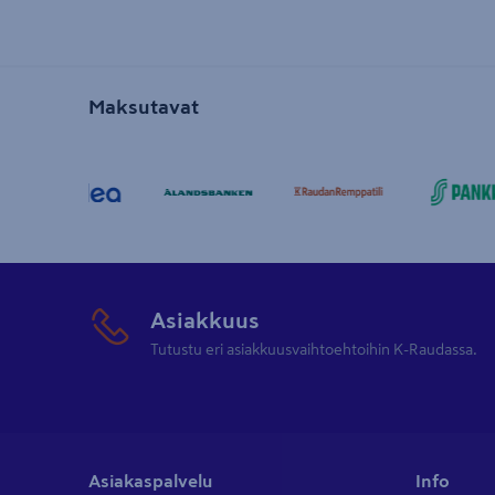
Maksutavat
Asiakkuus
Tutustu eri asiakkuusvaihtoehtoihin K-Raudassa.
Asiakaspalvelu
Info