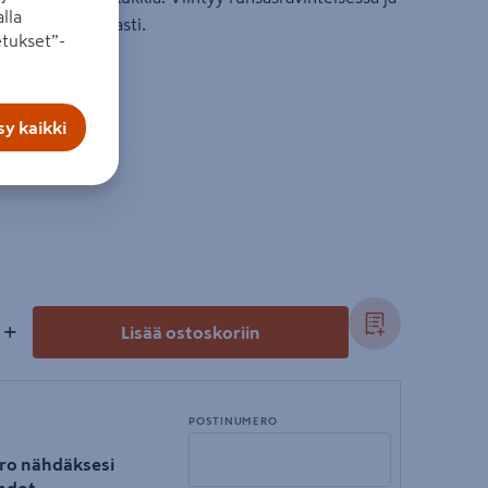
lla
 Kastele runsaasti.
tukset”-
- lokakuu
y kaikki
+
Lisää ostoskoriin
POSTINUMERO
ro nähdäksesi
hdot