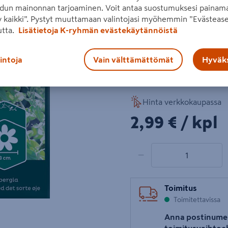
dun mainonnan tarjoaminen. Voit antaa suostumuksesi painama
hyvin lannoitetussa maassa.
 kaikki”. Pystyt muuttamaan valintojasi myöhemmin ”Evästease
utta.
Lisätietoja K-ryhmän evästekäytännöistä
kasvupaikka: aurinko
kukkii/sato: heinäkuu 
lintoja
Vain välttämättömät
Hyväks
Lue koko tuotekuvaus
Hinta verkkokaupassa
2,99€/kpl
2,99 €
/ kpl
1 tuotetta
Määrä
−
Toimitus
Toimitettavissa
Anna postinume
toimitusvaihtoe