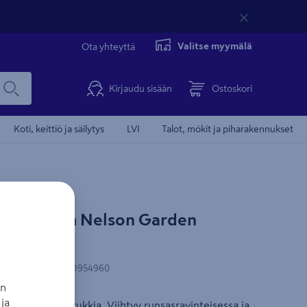
Valitse myymälä
Ota yhteyttä
Kirjaudu sisään
Ostoskori
Koti, keittiö ja säilytys
LVI
Talot, mökit ja piharakennukset
na siemen Nelson Garden
AN-koodi
:
7312600954960
an
ja
 mustasilmäisiä kukkia. Viihtyy runsasravinteisessa ja