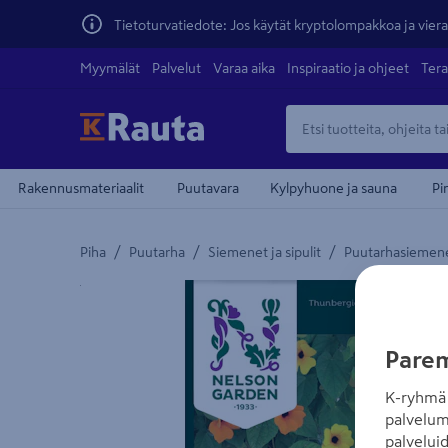
Tietoturvatiedote: Jos käytät kryptolompakkoa ja vierai
Myymälät
Palvelut
Varaa aika
Inspiraatio ja ohjeet
Tera
Rakennusmateriaalit
Puutavara
Kylpyhuone ja sauna
Pi
/
/
/
Piha
Puutarha
Siemenet ja sipulit
Puutarhasiemen
Yksityiskohtainen kuvaus löytyy Tuotteen kuvaus -
Parem
K-ryhmä 
palvelum
palvelui