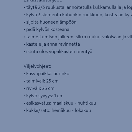
• täytä 2/3 ruukusta lannoitetulla kukkamullalla ja l
• kylvä 3 siementä kuhunkin ruukkuun, kosteaan ky
• sijoita huoneenlämpöön
• pidä kylvös kosteana
• taimettumisen jälkeen, siirrä ruukut valoisaan ja vi
• kastele ja anna ravinnetta
• istuta ulos yöpakkasten mentyä
Viljelyohjeet:
• kasvupaikka: aurinko
• taimiväli: 25 cm
• riviväli: 25 cm
• kylvö syvyys: 1 cm
• esikasvatus: maaliskuu - huhtikuu
• kukkii/sato: heinäkuu - lokakuu