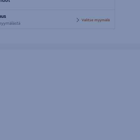
Syötä
uus
postinumero
Valitse myymälä
 myymälästä