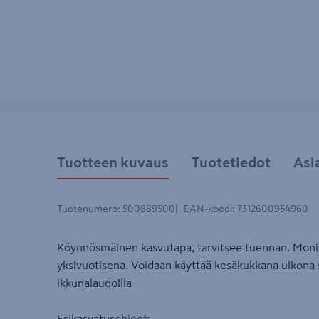
Tuotteen kuvaus
Tuotetiedot
Asi
Tuotenumero
:
500889500
EAN-koodi
:
7312600954960
Köynnösmäinen kasvutapa, tarvitsee tuennan. Moniv
yksivuotisena. Voidaan käyttää kesäkukkana ulkona
ikkunalaudoilla
Esikasvatusohjeet: