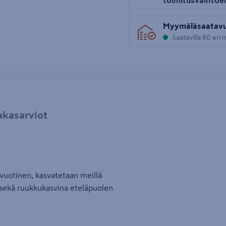
Myymäläsaatav
Saatavilla 80 eri
akasarviot
uotinen, kasvatetaan meillä
 sekä ruukkukasvina eteläpuolen