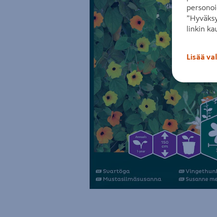
personoi
”Hyväksy
linkin ka
Lisää va