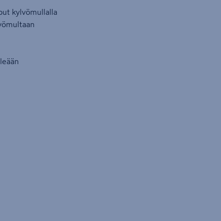
oput kylvömullalla
lvömultaan
ileään