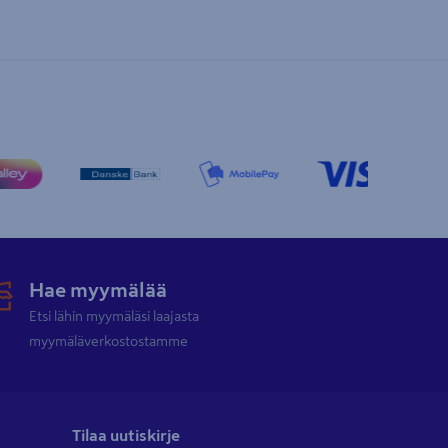
Hae myymälää
Etsi lähin myymäläsi laajasta
myymäläverkostostamme
Tilaa uutiskirje