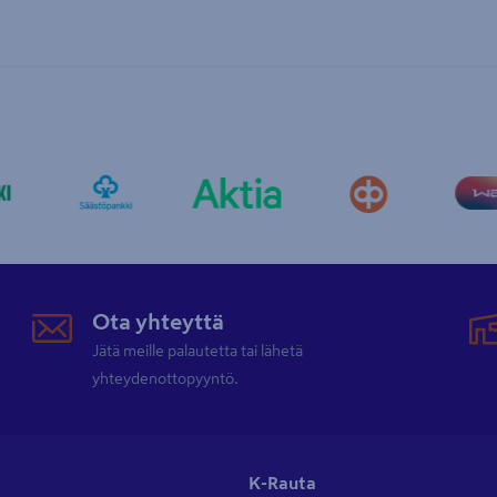
Ota yhteyttä
Jätä meille palautetta tai lähetä
yhteydenottopyyntö.
K-Rauta