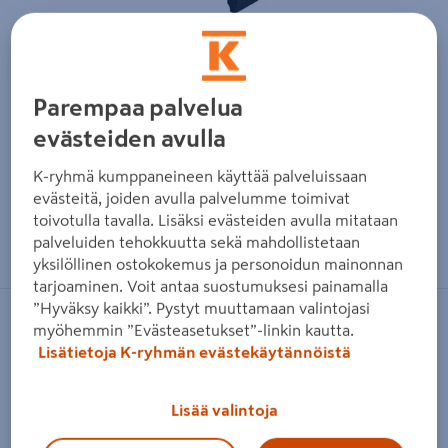
Parempaa palvelua
evästeiden avulla
K-ryhmä kumppaneineen käyttää palveluissaan
evästeitä, joiden avulla palvelumme toimivat
toivotulla tavalla. Lisäksi evästeiden avulla mitataan
Zoomaa kuvaa sormilla kosketusnäytöllä
palveluiden tehokkuutta sekä mahdollistetaan
yksilöllinen ostokokemus ja personoidun mainonnan
tarjoaminen. Voit antaa suostumuksesi painamalla
”Hyväksy kaikki”. Pystyt muuttamaan valintojasi
HB-BETONI
myöhemmin ”Evästeasetukset”-linkin kautta.
Lisätietoja K-ryhmän evästekäytännöistä
Muurikivi sileä 280x250x280 Carbon
Black
Lisää valintoja
Tuotenumero
:
502264376
EAN-koodi
:
6419249009172