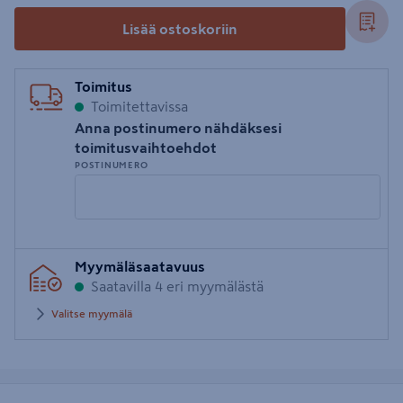
Lisää ostoskoriin
Toimitus
Toimitettavissa
Anna postinumero nähdäksesi
toimitusvaihtoehdot
POSTINUMERO
Syötä
Myymäläsaatavuus
postinumero
Saatavilla 4 eri myymälästä
Valitse myymälä