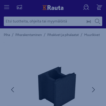
/
/
/
Piha
Piharakentaminen
Pihakivet ja pihalaatat
Muurikivet
Yksityiskohtainen kuvaus löytyy Tuotteen kuvaus -maamerki
Edellinen
Seura