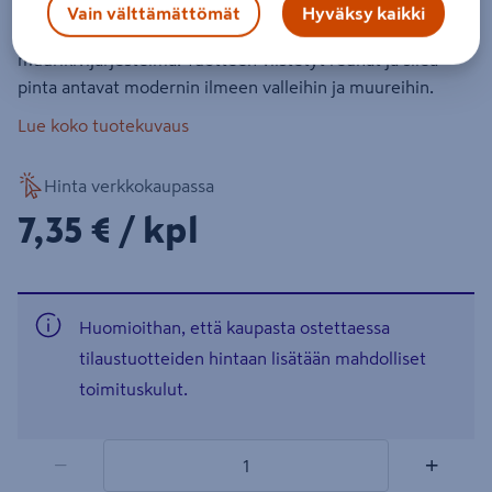
Vain välttämättömät
Hyväksy kaikki
Muurikivi sileä on tyylikäs uudentyyppinen
muurikivijärjestelmä. Tuotteen viistetyt reunat ja sileä
pinta antavat modernin ilmeen valleihin ja muureihin.
Lue koko tuotekuvaus
Hinta verkkokaupassa
7,35€/kpl
7,35 €
/ kpl
Huomioithan, että kaupasta ostettaessa
tilaustuotteiden hintaan lisätään mahdolliset
toimituskulut.
1 tuotetta
Määrä
−
+