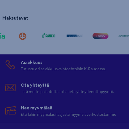
Maksutavat
Asiakkuus
Tutustu eri asiakkuusvaihtoehtoihin K-Raudassa.
Ota yhteyttä
Jätä meille palautetta tai lähetä yhteydenottopyyntö.
Hae myymälää
Etsi lähin myymäläsi laajasta myymäläverkostostamme