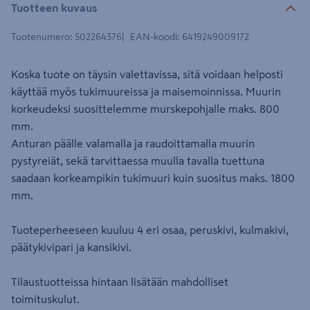
Tuotteen kuvaus
Tuotenumero
:
502264376
EAN-koodi
:
6419249009172
Koska tuote on täysin valettavissa, sitä voidaan helposti
käyttää myös tukimuureissa ja maisemoinnissa. Muurin
korkeudeksi suosittelemme murskepohjalle maks. 800
mm.
Anturan päälle valamalla ja raudoittamalla muurin
pystyreiät, sekä tarvittaessa muulla tavalla tuettuna
saadaan korkeampikin tukimuuri kuin suositus maks. 1800
mm.
Tuoteperheeseen kuuluu 4 eri osaa, peruskivi, kulmakivi,
päätykivipari ja kansikivi.
Tilaustuotteissa hintaan lisätään mahdolliset
toimituskulut.