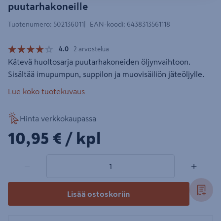
puutarhakoneille
Tuotenumero
:
502136011
EAN-koodi
:
6438313561118
4.0
2 arvostelua
Kätevä huoltosarja puutarhakoneiden öljynvaihtoon.
Sisältää imupumpun, suppilon ja muovisäiliön jäteöljylle.
Lue koko tuotekuvaus
Hinta verkkokaupassa
10,95€/kpl
10,95 €
/ kpl
1 tuotetta
Määrä
−
+
Lisää ostoskoriin