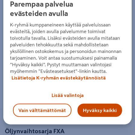
Parempaa palvelua
evästeiden avulla
K-ryhmä kumppaneineen käyttää palveluissaan
evästeitä, joiden avulla palvelumme toimivat
toivotulla tavalla. Lisäksi evästeiden avulla mitataan
palveluiden tehokkuutta sekä mahdollistetaan
yksilöllinen ostokokemus ja personoidun mainonnan
tarjoaminen. Voit antaa suostumuksesi painamalla
”Hyväksy kaikki”. Pystyt muuttamaan valintojasi
myöhemmin ”Evästeasetukset”-linkin kautta.
Lisätietoja K-ryhmän evästekäytännöistä
Zoomaa kuvaa sormilla kosketusnäytöllä
Lisää valintoja
Vain välttämättömät
Hyväksy kaikki
FXA
Öljynvaihtosarja FXA