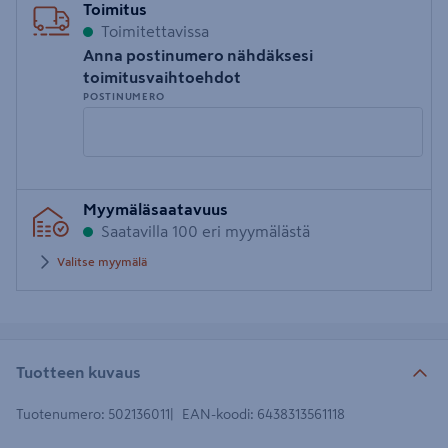
Toimitus
Toimitettavissa
Anna postinumero nähdäksesi
toimitusvaihtoehdot
POSTINUMERO
Syötä
Myymäläsaatavuus
postinumero
Saatavilla 100 eri myymälästä
Valitse myymälä
Tuotteen kuvaus
Tuotenumero
:
502136011
EAN-koodi
:
6438313561118