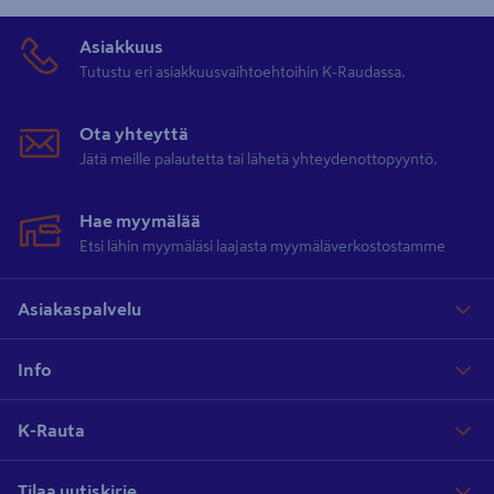
Asiakkuus
Tutustu eri asiakkuusvaihtoehtoihin K-Raudassa.
Ota yhteyttä
Jätä meille palautetta tai lähetä yhteydenottopyyntö.
Hae myymälää
Etsi lähin myymäläsi laajasta myymäläverkostostamme
Asiakaspalvelu
Info
K-Rauta
Tilaa uutiskirje