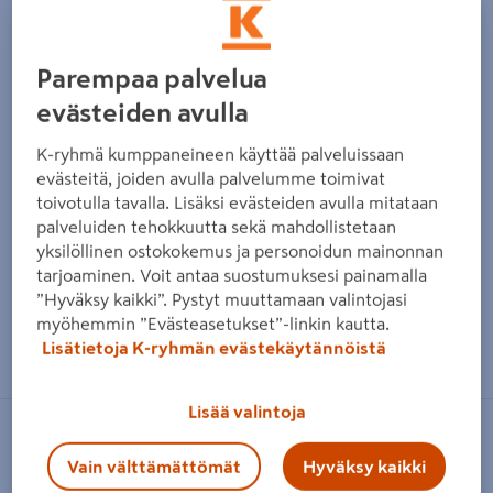
Parempaa palvelua
evästeiden avulla
K-ryhmä kumppaneineen käyttää palveluissaan
evästeitä, joiden avulla palvelumme toimivat
toivotulla tavalla. Lisäksi evästeiden avulla mitataan
palveluiden tehokkuutta sekä mahdollistetaan
yksilöllinen ostokokemus ja personoidun mainonnan
tarjoaminen. Voit antaa suostumuksesi painamalla
”Hyväksy kaikki”. Pystyt muuttamaan valintojasi
myöhemmin ”Evästeasetukset”-linkin kautta.
Zoomaa kuvaa sormilla kosketusnäytöllä
Lisätietoja K-ryhmän evästekäytännöistä
Lisää valintoja
NO BRAND
Vain välttämättömät
Hyväksy kaikki
OSB3-levy Swiss Krono