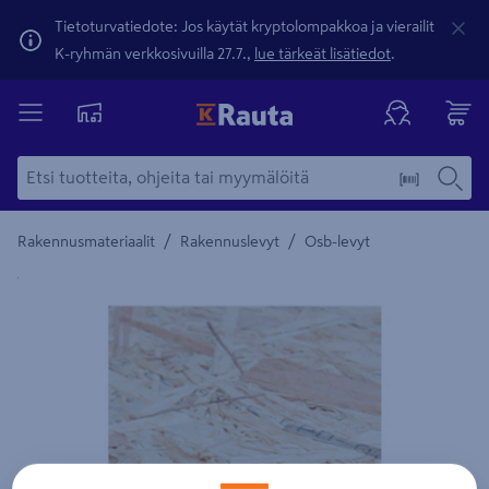
Tietoturvatiedote: Jos käytät kryptolompakkoa ja vierailit
K-ryhmän verkkosivuilla 27.7.,
lue tärkeät lisätiedot
.
/
/
Rakennusmateriaalit
Rakennuslevyt
Osb-levyt
Yksityiskohtainen kuvaus löytyy Tuotteen kuvaus -maamerki