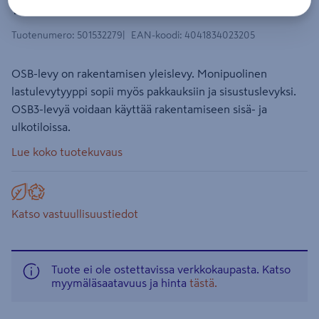
11x1197x2600mm
Tuotenumero
:
501532279
EAN-koodi
:
4041834023205
OSB-levy on rakentamisen yleislevy. Monipuolinen
lastulevytyyppi sopii myös pakkauksiin ja sisustuslevyksi.
OSB3-levyä voidaan käyttää rakentamiseen sisä- ja
ulkotiloissa.
Lue koko tuotekuvaus
Katso vastuullisuustiedot
Tuote ei ole ostettavissa verkkokaupasta. Katso
myymäläsaatavuus ja hinta
tästä.