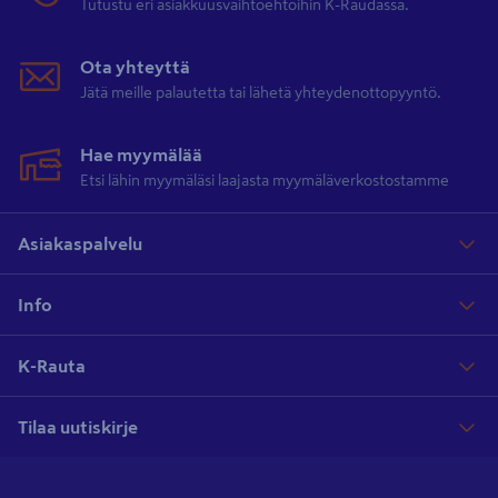
Tutustu eri asiakkuusvaihtoehtoihin K-Raudassa.
Ota yhteyttä
Jätä meille palautetta tai lähetä yhteydenottopyyntö.
Hae myymälää
Etsi lähin myymäläsi laajasta myymäläverkostostamme
Asiakaspalvelu
Info
K-Rauta
Tilaa uutiskirje