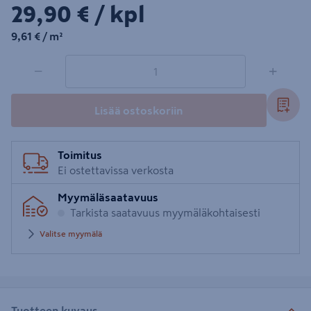
29,90€/kpl
29,90 €
/ kpl
9,61€/m²
9,61 €
/ m²
1 tuotetta
Määrä
−
+
Lisää ostoskoriin
Toimitus
Ei ostettavissa verkosta
Myymäläsaatavuus
Tarkista saatavuus myymäläkohtaisesti
Valitse myymälä
Tuotteen kuvaus