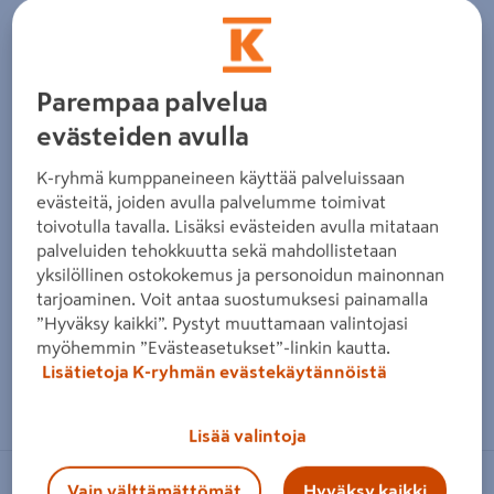
Edellinen
Seura
Parempaa palvelua
evästeiden avulla
K-ryhmä kumppaneineen käyttää palveluissaan
evästeitä, joiden avulla palvelumme toimivat
toivotulla tavalla. Lisäksi evästeiden avulla mitataan
palveluiden tehokkuutta sekä mahdollistetaan
yksilöllinen ostokokemus ja personoidun mainonnan
tarjoaminen. Voit antaa suostumuksesi painamalla
”Hyväksy kaikki”. Pystyt muuttamaan valintojasi
myöhemmin ”Evästeasetukset”-linkin kautta.
Lisätietoja K-ryhmän evästekäytännöistä
Zoomaa kuvaa sormilla kosketusnäytöllä
Lisää valintoja
Vain välttämättömät
Hyväksy kaikki
PROF