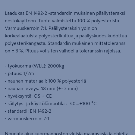
Laadukas EN 1492-2 -standardin mukainen päällysteraksi
nostokäyttöön. Tuote valmistettu 100 % polyesteristä.
Varmuuskerroin 7:1. Päällysteraksin ydin on
korkealaatuista polyesterikuitua ja päällyskudos kudottua
polyesterikangasta. Standardin mukainen mittatoleranssi
on ± 3 %. Pituus voi siten vaihdella toleranssin rajoissa.
- työkuorma (WLL): 2000kg
- pituus: 1/2m
• nauhan materiaali: 100 % polyesteriä
• nauhan leveys: 48 mm (+- 2 mm)
• hyväksyntä: GS + CE
• säilytys- ja käyttölämpötila : -40...+100 °C
• standardi: EN 1492-2
• varmuuskerroin: 7:1
Noudata aina kuormannoston yleisiä määräyksiä ja ohjeita