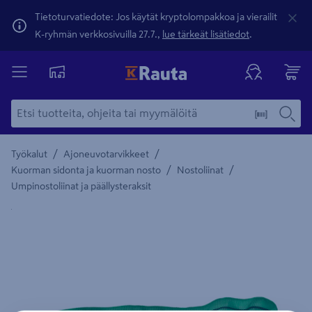
Tietoturvatiedote: Jos käytät kryptolompakkoa ja vierailit
K-ryhmän verkkosivuilla 27.7.,
lue tärkeät lisätiedot
.
/
/
Työkalut
Ajoneuvotarvikkeet
/
/
Kuorman sidonta ja kuorman nosto
Nostoliinat
Umpinostoliinat ja päällysteraksit
Yksityiskohtainen kuvaus löytyy Tuotteen kuvaus -maamerki