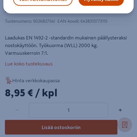
Päällysteraksi PROF 2t 1/2m vihreä
Tuotenumero
:
502682754
EAN-koodi
:
6438313773115
Laadukas EN 1492-2 -standardin mukainen päällysteraksi
nostokäyttöön. Työkuorma (WLL) 2000 kg.
Varmuuskerroin 7:1.
Lue koko tuotekuvaus
Hinta verkkokaupassa
8,95€/kpl
8,95 €
/ kpl
1 tuotetta
Määrä
−
+
Lisää ostoskoriin