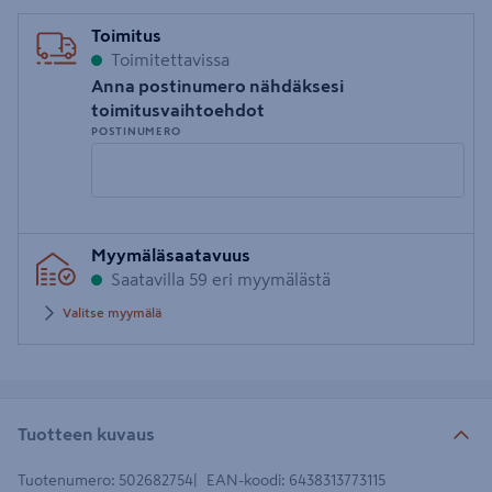
Toimitus
Toimitettavissa
Anna postinumero nähdäksesi
toimitusvaihtoehdot
POSTINUMERO
Syötä
Myymäläsaatavuus
postinumero
Saatavilla 59 eri myymälästä
Valitse myymälä
Tuotteen kuvaus
Tuotenumero
:
502682754
EAN-koodi
:
6438313773115