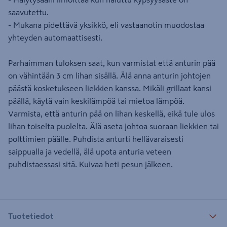
saavutettu.
- Mukana pidettävä yksikkö, eli vastaanotin muodostaa
yhteyden automaattisesti.
Parhaimman tuloksen saat, kun varmistat että anturin pää
on vähintään 3 cm lihan sisällä. Älä anna anturin johtojen
päästä kosketukseen liekkien kanssa. Mikäli grillaat kansi
päällä, käytä vain keskilämpöä tai mietoa lämpöä.
Varmista, että anturin pää on lihan keskellä, eikä tule ulos
lihan toiselta puolelta. Älä aseta johtoa suoraan liekkien tai
polttimien päälle. Puhdista anturti hellävaraisesti
saippualla ja vedellä, älä upota anturia veteen
puhdistaessasi sitä. Kuivaa heti pesun jälkeen.
Tuotetiedot