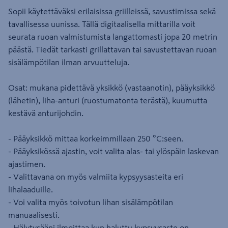
Sopii käytettäväksi erilaisissa griilleissä, savustimissa sekä
tavallisessa uunissa. Tällä digitaalisella mittarilla voit
seurata ruoan valmistumista langattomasti jopa 20 metrin
päästä. Tiedät tarkasti grillattavan tai savustettavan ruoan
sisälämpötilan ilman arvuutteluja.
Osat: mukana pidettävä yksikkö (vastaanotin), pääyksikkö
(lähetin), liha-anturi (ruostumatonta terästä), kuumutta
kestävä anturijohdin.
- Pääyksikkö mittaa korkeimmillaan 250 °C:seen.
- Pääyksikössä ajastin, voit valita alas- tai ylöspäin laskevan
ajastimen.
- Valittavana on myös valmiita kypsyysasteita eri
lihalaaduille.
- Voi valita myös toivotun lihan sisälämpötilan
manuaalisesti.
- Hälytysääni ilmoittaa kun haluttu kypsyysaste on