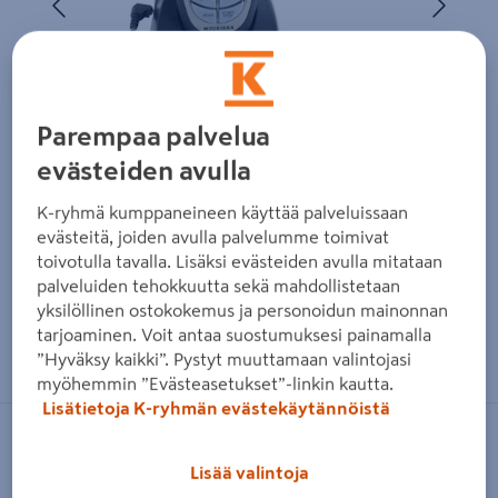
Parempaa palvelua
evästeiden avulla
K-ryhmä kumppaneineen käyttää palveluissaan
evästeitä, joiden avulla palvelumme toimivat
toivotulla tavalla. Lisäksi evästeiden avulla mitataan
palveluiden tehokkuutta sekä mahdollistetaan
yksilöllinen ostokokemus ja personoidun mainonnan
tarjoaminen. Voit antaa suostumuksesi painamalla
Zoomaa kuvaa sormilla kosketusnäytöllä
”Hyväksy kaikki”. Pystyt muuttamaan valintojasi
myöhemmin ”Evästeasetukset”-linkin kautta.
Lisätietoja K-ryhmän evästekäytännöistä
MUURIKKA
Lisää valintoja
Paistomittari Muurikka langaton