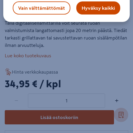
Tuotenumero
:
501096098
EAN-koodi
:
6412456807005
Vain välttämättömät
Hyväksy kaikki
Tällä digitaalisellamittarilla voit seurata ruoan
valmistumista langattomasti jopa 20 metrin päästä. Tiedät
tarkasti grillattavan tai savustettavan ruoan sisälämpötilan
ilman arvuutteluja.
Lue koko tuotekuvaus
Hinta verkkokaupassa
34,95€/kpl
34,95 €
/ kpl
1 tuotetta
Määrä
−
+
Lisää ostoskoriin