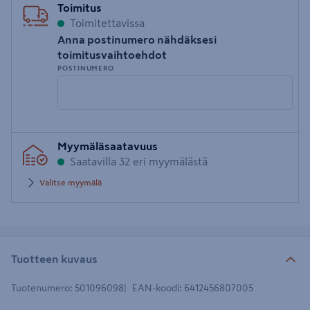
Toimitus
Toimitettavissa
Anna postinumero nähdäksesi
toimitusvaihtoehdot
POSTINUMERO
Syötä
Myymäläsaatavuus
postinumero
Saatavilla 32 eri myymälästä
Valitse myymälä
Tuotteen kuvaus
Tuotenumero
:
501096098
EAN-koodi
:
6412456807005