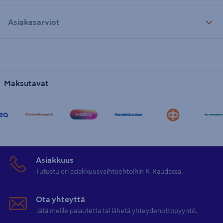
Asiakasarviot
Maksutavat
Asiakkuus
Tutustu eri asiakkuusvaihtoehtoihin K-Raudassa.
Ota yhteyttä
Jätä meille palautetta tai lähetä yhteydenottopyyntö.