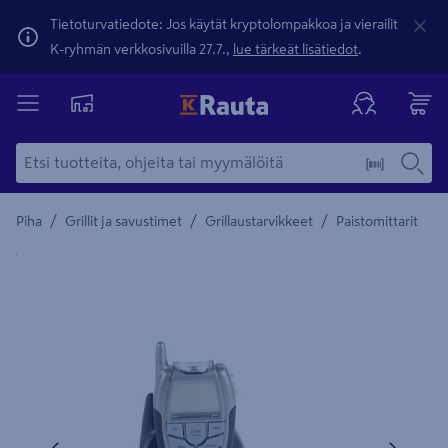
Tietoturvatiedote: Jos käytät kryptolompakkoa ja vierailit
K-ryhmän verkkosivuilla 27.7.,
lue tärkeät lisätiedot
.
/
/
/
Piha
Grillit ja savustimet
Grillaustarvikkeet
Paistomittarit
Yksityiskohtainen kuvaus löytyy Tuotteen kuvaus -maamerki
Edellinen
Seura