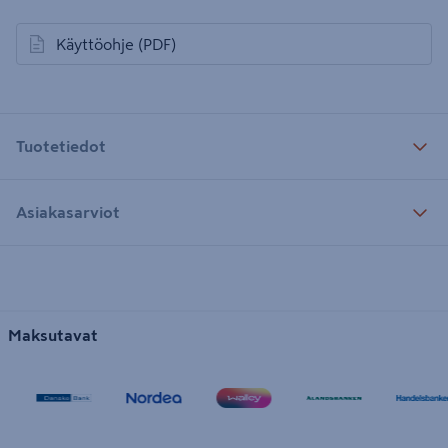
Käyttöohje
(PDF)
avautuu uuteen välilehteen
Tuotetiedot
Asiakasarviot
Maksutavat