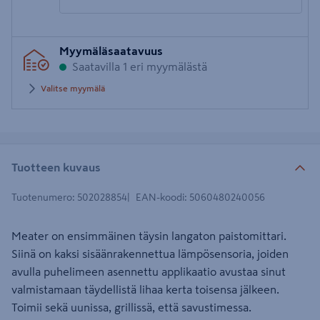
Syötä
Myymäläsaatavuus
postinumero
Saatavilla 1 eri myymälästä
Valitse myymälä
Tuotteen kuvaus
Tuotenumero
:
502028854
EAN-koodi
:
5060480240056
Meater on ensimmäinen täysin langaton paistomittari.
Siinä on kaksi sisäänrakennettua lämpösensoria, joiden
avulla puhelimeen asennettu applikaatio avustaa sinut
valmistamaan täydellistä lihaa kerta toisensa jälkeen.
Toimii sekä uunissa, grillissä, että savustimessa.