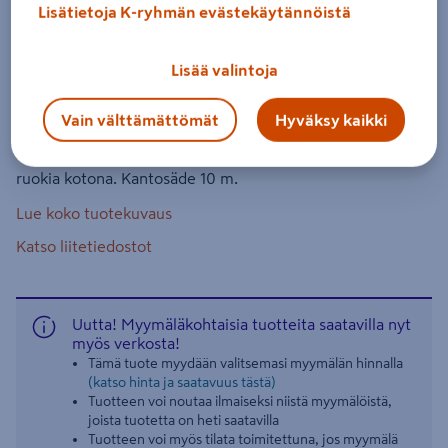
langaton
Lisätietoja K-ryhmän evästekäytännöistä
Tuotenumero
:
502028854
EAN-koodi
:
5060480240056
Lisää valintoja
Muurikan Meater on ensimmäinen täysin langaton
Vain välttämättömät
Hyväksy kaikki
paistomittari. Se toimii sekä uunissa, grillissä että
savustimessa. Mittarin avulla saat tehtyä ravintolatason
ruokia kotona. Kantosäde 10 m.
Lue koko tuotekuvaus
Katso liitetiedostot
Uutta! Myymäläkohtaisia tuotteita saatavilla nyt
myös verkosta!
Tämä tuote myydään valitsemasi myymälän hinnalla
(katso hinta ja saatavuus tästä)
Tuotteen voi noutaa ilmaiseksi niistä myymälöistä,
joista tuotetta on heti saatavilla
Tuotteen voi myös tilata toimitettuna, jos myymälä