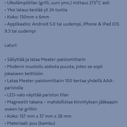
• Ulkolämpötilan (grilli, uuni yms.) mittaus 275°C asti
• Yksi lataus kestää yli 24 tuntia
• Koko: 130mm x 6mm
• Applikaatio: Android 5.0 tai uudempi, iPhone & iPad iOS
9.3 tai uudempi
Laturi:
• Säilyttää ja lataa Meater-paistomittarin
• Moderni muotoilu aidosta puusta, joten se sopii
jokaiseen keittiöön
• Lataa Meater-paistomittarin 100 kertaa yhdellä AAA-
paristolla
• LED-valo näyttää pariston tilan
• Magneetit takana – mahdollistaa kiinnityksen jääkaapin
oveen tai grilliin
• Koko: 157 mm x 37 mm x 28 mm
• Materiaali: puu (bambu)