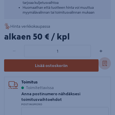
tarjoaa kuljetusvaihtoa
Huomaathan että tuotteen hinta voi muuttua
myymälävalinnan tai toimitusvalinnan mukaan
Hinta verkkokaupassa
50€/kpl
alkaen
50 €
/ kpl
1 tuotetta
Määrä
−
+
Lisää ostoskoriin
Toimitus
Toimitettavissa
Anna postinumero nähdäksesi
toimitusvaihtoehdot
POSTINUMERO