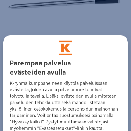
Parempaa palvelua
evästeiden avulla
K-ryhmä kumppaneineen käyttää palveluissaan
Zoomaa kuvaa sormilla kosketusnäytöllä
evästeitä, joiden avulla palvelumme toimivat
toivotulla tavalla. Lisäksi evästeiden avulla mitataan
palveluiden tehokkuutta sekä mahdollistetaan
yksilöllinen ostokokemus ja personoidun mainonnan
tarjoaminen. Voit antaa suostumuksesi painamalla
MUURIKKA
”Hyväksy kaikki”. Pystyt muuttamaan valintojasi
Paistomittari Muurikka Meater
myöhemmin ”Evästeasetukset”-linkin kautta.