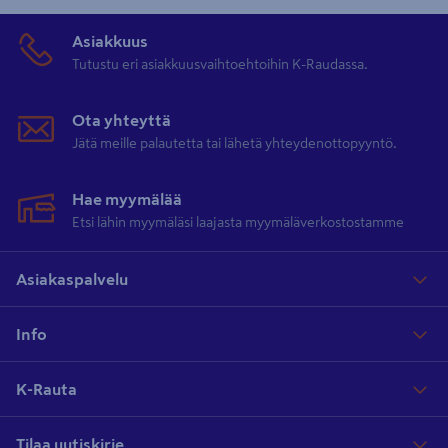
Asiakkuus
Tutustu eri asiakkuusvaihtoehtoihin K-Raudassa.
Ota yhteyttä
Jätä meille palautetta tai lähetä yhteydenottopyyntö.
Hae myymälää
Etsi lähin myymäläsi laajasta myymäläverkostostamme
Asiakaspalvelu
Info
K-Rauta
Tilaa uutiskirje