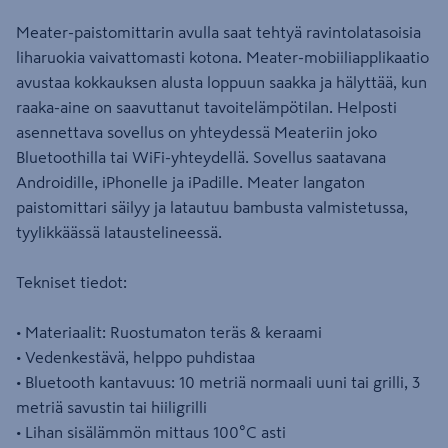
Meater-paistomittarin avulla saat tehtyä ravintolatasoisia
liharuokia vaivattomasti kotona. Meater-mobiiliapplikaatio
avustaa kokkauksen alusta loppuun saakka ja hälyttää, kun
raaka-aine on saavuttanut tavoitelämpötilan. Helposti
asennettava sovellus on yhteydessä Meateriin joko
Bluetoothilla tai WiFi-yhteydellä. Sovellus saatavana
Androidille, iPhonelle ja iPadille. Meater langaton
paistomittari säilyy ja latautuu bambusta valmistetussa,
tyylikkäässä lataustelineessä.
Tekniset tiedot:
• Materiaalit: Ruostumaton teräs & keraami
• Vedenkestävä, helppo puhdistaa
• Bluetooth kantavuus: 10 metriä normaali uuni tai grilli, 3
metriä savustin tai hiiligrilli
• Lihan sisälämmön mittaus 100°C asti