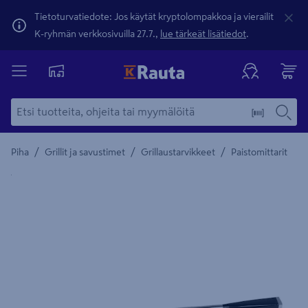
Tietoturvatiedote: Jos käytät kryptolompakkoa ja vierailit
K-ryhmän verkkosivuilla 27.7.,
lue tärkeät lisätiedot
.
/
/
/
Piha
Grillit ja savustimet
Grillaustarvikkeet
Paistomittarit
Yksityiskohtainen kuvaus löytyy Tuotteen kuvaus -maamerki