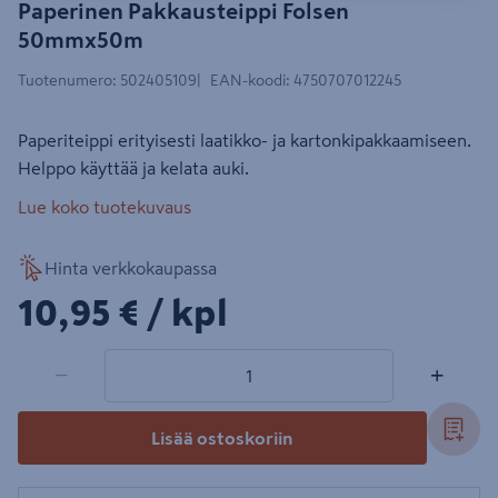
Paperinen Pakkausteippi Folsen
50mmx50m
Tuotenumero
:
502405109
EAN-koodi
:
4750707012245
Paperiteippi erityisesti laatikko- ja kartonkipakkaamiseen.
Helppo käyttää ja kelata auki.
Lue koko tuotekuvaus
Hinta verkkokaupassa
10,95€/kpl
10,95 €
/ kpl
1 tuotetta
Määrä
−
+
Lisää ostoskoriin