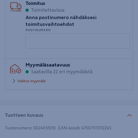
Toimitus
Toimitettavissa
Anna postinumero nähdäksesi
toimitusvaihtoehdot
POSTINUMERO
Syötä
Myymäläsaatavuus
postinumero
Saatavilla 22 eri myymälästä
Valitse myymälä
Tuotteen kuvaus
Tuotenumero
:
502405109
EAN-koodi
:
4750707012245