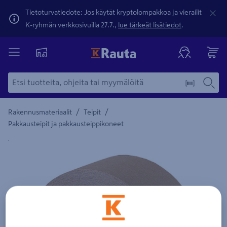
Tietoturvatiedote: Jos käytät kryptolompakkoa ja vierailit
K-ryhmän verkkosivuilla 27.7.,
lue tärkeät lisätiedot
.
/
/
Rakennusmateriaalit
Teipit
Pakkausteipit ja pakkausteippikoneet
Yksityiskohtainen kuvaus löytyy Tuotteen kuvaus -maamerki