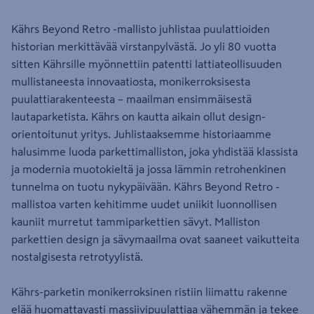
Kährs Beyond Retro -mallisto juhlistaa puulattioiden
historian merkittävää virstanpylvästä. Jo yli 80 vuotta
sitten Kährsille myönnettiin patentti lattiateollisuuden
mullistaneesta innovaatiosta, monikerroksisesta
puulattiarakenteesta – maailman ensimmäisestä
lautaparketista. Kährs on kautta aikain ollut design-
orientoitunut yritys. Juhlistaaksemme historiaamme
halusimme luoda parkettimalliston, joka yhdistää klassista
ja modernia muotokieltä ja jossa lämmin retrohenkinen
tunnelma on tuotu nykypäivään. Kährs Beyond Retro -
mallistoa varten kehitimme uudet uniikit luonnollisen
kauniit murretut tammiparkettien sävyt. Malliston
parkettien design ja sävymaailma ovat saaneet vaikutteita
nostalgisesta retrotyylistä.
Kährs-parketin monikerroksinen ristiin liimattu rakenne
elää huomattavasti massiivipuulattiaa vähemmän ja tekee