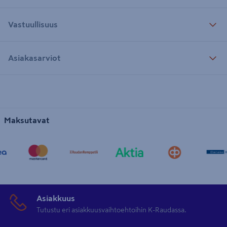
Vastuullisuus
Asiakasarviot
Maksutavat
Asiakkuus
Tutustu eri asiakkuusvaihtoehtoihin K-Raudassa.