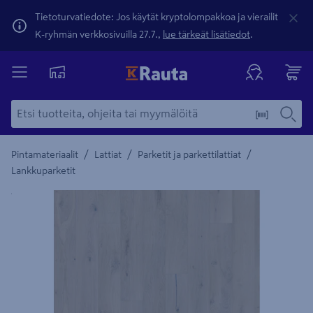
Tietoturvatiedote: Jos käytät kryptolompakkoa ja vierailit
K-ryhmän verkkosivuilla 27.7.,
lue tärkeät lisätiedot
.
/
/
/
Pintamateriaalit
Lattiat
Parketit ja parkettilattiat
Lankkuparketit
Yksityiskohtainen kuvaus löytyy Tuotteen kuvaus -maamerki