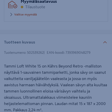
Myymäläsaatavuus
Tilaustuote
Valitse myymälä
Tuotteen kuvaus
Tuotenumero
:
502539262
EAN-koodi
:
7393969048279
Tammi Loft White 1S on Kährs Beyond Retro -malliston
näyttävä 1-sauvainen tammiparketti, jonka sävy on saanut
vaikutteita vaniljajäätelön vaaleasta ja jossa on myös
aavistus harmaan häivähdyksiä. Vaalean sävyn alta kuultaa
tammen luonnollinen eloisa värisävyn vaihtelu ja
oksaisuus. Ultramattalakkaus viimeistelee kauniin
heijastelemattoman pinnan. Laudan mitat 15 x 187 x 2000
mm. Pakkaus 2,24 m².