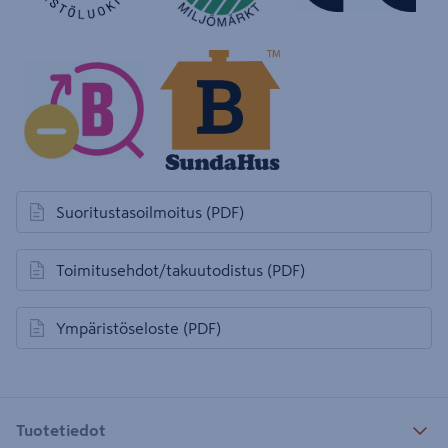
Suoritustasoilmoitus
(PDF)
avautuu uuteen välilehteen
Toimitusehdot/takuutodistus
(PDF)
avautuu uuteen välilehteen
Ympäristöseloste
(PDF)
avautuu uuteen välilehteen
Tuotetiedot