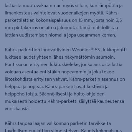
lattiasta muotovakaamman myös silloin, kun lämpötila ja
ilmankosteus vaihtelevat vuodenaikojen myötä. Kährs-
parkettilattian kokonaispaksuus on 15 mm, josta noin 3,5
mm pintakerros on aitoa jalopuuta. Tämä mahdollistaa
lattian uudistamisen hiomalla jopa useamman kerran.
Kährs-parkettien innovatiivinen Woodloc® 5S -lukkopontti
lukitsee laudat yhteen lähes näkymättömin saumoin.
Pontissa on erityinen lukituskieleke, jonka ansiosta lattia
voidaan asentaa entistäkin nopeammin ja joka tekee
liitoskohdista erityisen vahvat. Kährs-parketin asennus on
helppoa ja nopeaa. Kährs-parketit ovat kestäviä ja
helppohoitoisia. Säännöllisesti ja hoito-ohjeiden
mukaisesti hoidettu Kährs-parketti säilyttää kauneutensa
vuosikausia.
Kährs tarjoaa laajan valikoiman parketin tarvikkeita
täydellisen puulattian viimeistelyyn. Kaunis kokonaisuus