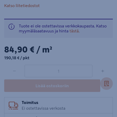
Katso liitetiedostot
Tuote ei ole ostettavissa verkkokaupasta. Katso
myymäläsaatavuus ja hinta
tästä.
84,90€/m²
84,90 €
/ m²
190,18€/pkt
190,18 €
/ pkt
1 tuotetta
Määrä
−
+
Lisää ostoskoriin
Toimitus
Ei ostettavissa verkosta