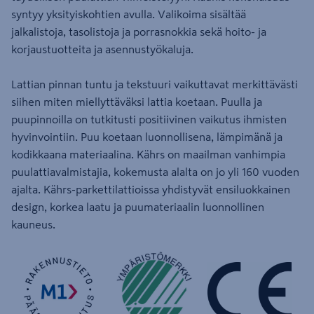
syntyy yksityiskohtien avulla. Valikoima sisältää
jalkalistoja, tasolistoja ja porrasnokkia sekä hoito- ja
korjaustuotteita ja asennustyökaluja.
Lattian pinnan tuntu ja tekstuuri vaikuttavat merkittävästi
siihen miten miellyttäväksi lattia koetaan. Puulla ja
puupinnoilla on tutkitusti positiivinen vaikutus ihmisten
hyvinvointiin. Puu koetaan luonnollisena, lämpimänä ja
kodikkaana materiaalina. Kährs on maailman vanhimpia
puulattiavalmistajia, kokemusta alalta on jo yli 160 vuoden
ajalta. Kährs-parkettilattioissa yhdistyvät ensiluokkainen
design, korkea laatu ja puumateriaalin luonnollinen
kauneus.