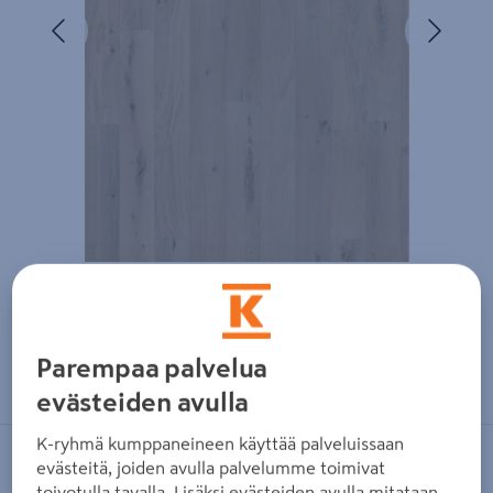
Edellinen
Seura
Zoomaa kuvaa sormilla kosketusnäytöllä
Parempaa palvelua
evästeiden avulla
K-ryhmä kumppaneineen käyttää palveluissaan
KÄHRS
evästeitä, joiden avulla palvelumme toimivat
toivotulla tavalla. Lisäksi evästeiden avulla mitataan