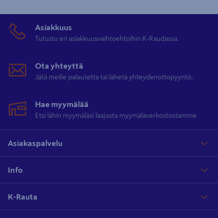
Asiakkuus
Tutustu eri asiakkuusvaihtoehtoihin K-Raudassa.
Ota yhteyttä
Jätä meille palautetta tai lähetä yhteydenottopyyntö.
Hae myymälää
Etsi lähin myymäläsi laajasta myymäläverkostostamme
Asiakaspalvelu
Info
K-Rauta