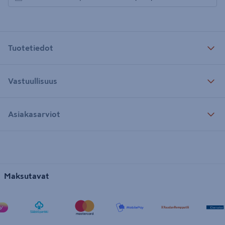
avautuu uuteen välilehteen
Tuotetiedot
Vastuullisuus
Asiakasarviot
Maksutavat