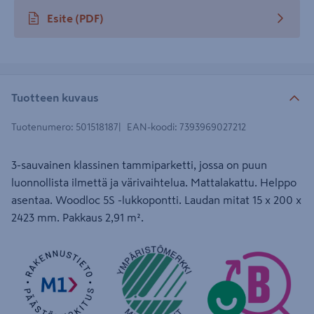
Esite
(PDF)
avautuu uuteen välilehteen
Tuotteen kuvaus
Tuotenumero
:
501518187
EAN-koodi
:
7393969027212
3-sauvainen klassinen tammiparketti, jossa on puun
luonnollista ilmettä ja värivaihtelua. Mattalakattu. Helppo
asentaa. Woodloc 5S -lukkopontti. Laudan mitat 15 x 200 x
2423 mm. Pakkaus 2,91 m².