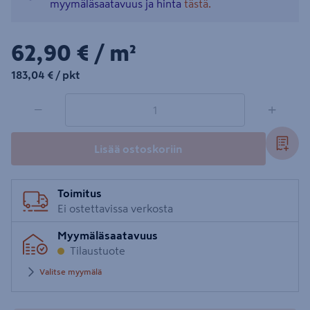
myymäläsaatavuus ja hinta
tästä.
62,90€/m²
62,90 €
/ m²
183,04€/pkt
183,04 €
/ pkt
1 tuotetta
Määrä
−
+
Lisää ostoskoriin
Toimitus
Ei ostettavissa verkosta
Myymäläsaatavuus
Tilaustuote
Valitse myymälä