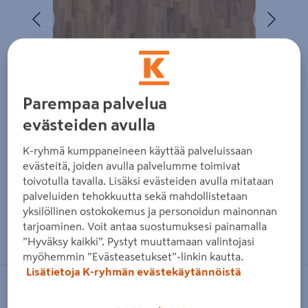
Edellinen
Seura
Parempaa palvelua
evästeiden avulla
K-ryhmä kumppaneineen käyttää palveluissaan
evästeitä, joiden avulla palvelumme toimivat
toivotulla tavalla. Lisäksi evästeiden avulla mitataan
palveluiden tehokkuutta sekä mahdollistetaan
yksilöllinen ostokokemus ja personoidun mainonnan
Zoomaa kuvaa sormilla kosketusnäytöllä
tarjoaminen. Voit antaa suostumuksesi painamalla
”Hyväksy kaikki”. Pystyt muuttamaan valintojasi
myöhemmin ”Evästeasetukset”-linkin kautta.
Lisätietoja K-ryhmän evästekäytännöistä
KÄHRS