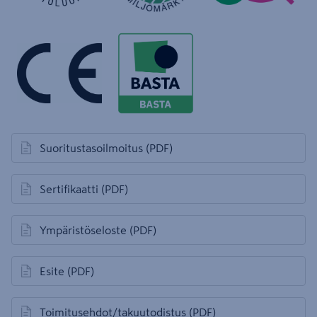
Suoritustasoilmoitus
(PDF)
avautuu uuteen välilehteen
Sertifikaatti
(PDF)
avautuu uuteen välilehteen
Ympäristöseloste
(PDF)
avautuu uuteen välilehteen
Esite
(PDF)
avautuu uuteen välilehteen
Toimitusehdot/takuutodistus
(PDF)