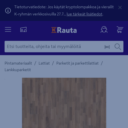
Tietoturvatiedote: Jos käytät kryptolompakkoa ja vierailit
K-ryhmän verkkosivuilla 27.7.,
lue tärkeät lisätiedot
.
/
/
/
Pintamateriaalit
Lattiat
Parketit ja parkettilattiat
Lankkuparketit
Yksityiskohtainen kuvaus löytyy Tuotteen kuvaus -maamerki