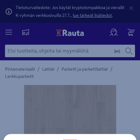
Tietoturvatiedote: Jos käytät kryptolompakkoa ja vierailit
K-ryhmän verkkosivuilla 27.7.,
lue tärkeät lisätiedot
.
/
/
/
Pintamateriaalit
Lattiat
Parketit ja parkettilattiat
Lankkuparketit
Yksityiskohtainen kuvaus löytyy Tuotteen kuvaus -maamerki