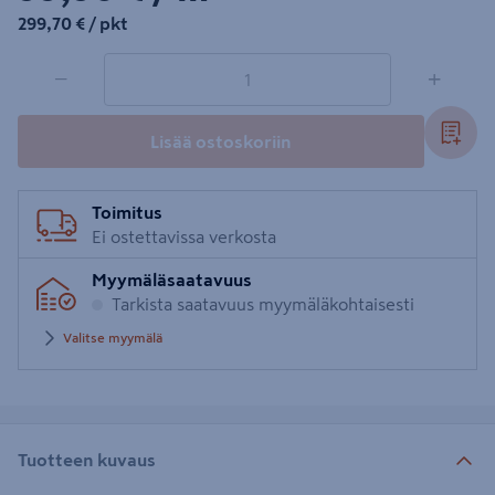
299,70€/pkt
299,70 €
/ pkt
1 tuotetta
Määrä
−
+
Lisää ostoskoriin
Toimitus
Ei ostettavissa verkosta
Myymäläsaatavuus
Tarkista saatavuus myymäläkohtaisesti
Valitse myymälä
Tuotteen kuvaus