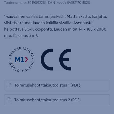
Tuotenumero
:
501909226
EAN-koodi
:
6438117011826
1-sauvainen vaalea tammiparketti. Mattalakattu, harjattu,
viistetyt reunat laudan kaikilla sivuilla. Asennusta
helpottava 5G-lukkopontti. Laudan mitat 14 x 188 x 2000
mm. Pakkaus 3 m².
Toimitusehdot/takuutodistus 1
(PDF)
avautuu uuteen välilehteen
Toimitusehdot/takuutodistus 2
(PDF)
avautuu uuteen välilehteen