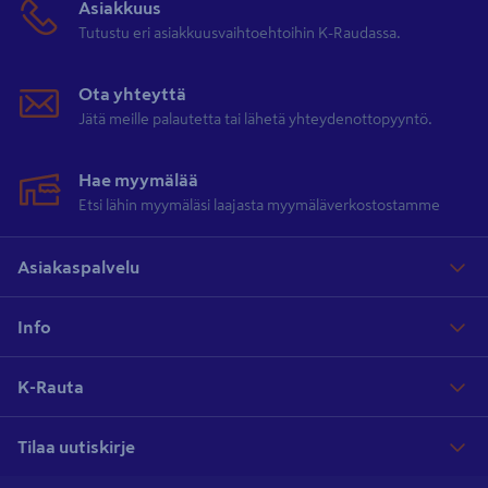
Asiakkuus
Tutustu eri asiakkuusvaihtoehtoihin K-Raudassa.
Ota yhteyttä
Jätä meille palautetta tai lähetä yhteydenottopyyntö.
Hae myymälää
Etsi lähin myymäläsi laajasta myymäläverkostostamme
Asiakaspalvelu
Info
K-Rauta
Tilaa uutiskirje