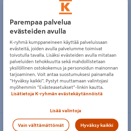
Edellinen
Seura
Parempaa palvelua
evästeiden avulla
K-ryhmä kumppaneineen käyttää palveluissaan
evästeitä, joiden avulla palvelumme toimivat
toivotulla tavalla. Lisäksi evästeiden avulla mitataan
palveluiden tehokkuutta sekä mahdollistetaan
yksilöllinen ostokokemus ja personoidun mainonnan
tarjoaminen. Voit antaa suostumuksesi painamalla
”Hyväksy kaikki”. Pystyt muuttamaan valintojasi
myöhemmin ”Evästeasetukset”-linkin kautta.
Lisätietoja K-ryhmän evästekäytännöistä
Zoomaa kuvaa sormilla kosketusnäytöllä
Lisää valintoja
KARELIA
Vain välttämättömät
Hyväksy kaikki