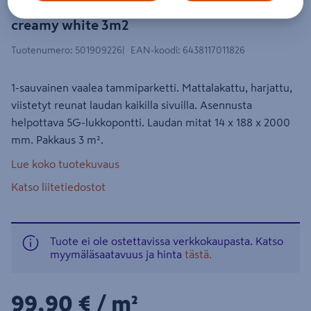
Parketti Karelia tammi sto 188
creamy white 3m2
Tuotenumero
:
501909226
EAN-koodi
:
6438117011826
1-sauvainen vaalea tammiparketti. Mattalakattu, harjattu,
viistetyt reunat laudan kaikilla sivuilla. Asennusta
helpottava 5G-lukkopontti. Laudan mitat 14 x 188 x 2000
mm. Pakkaus 3 m².
Lue koko tuotekuvaus
Katso liitetiedostot
Tuote ei ole ostettavissa verkkokaupasta. Katso
myymäläsaatavuus ja hinta
tästä.
99,90€/m²
99,90 €
/ m²