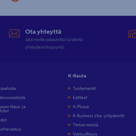
Ota yhteyttä
Jätä meille palautetta tai lähetä
yhteydenottopyyntö.
K-Rauta
jaseloste
Tuotemerkit
tavuusseloste
Esitteet
pan tilaus- ja
K-Plussa
ehdot
K-Business Visa -yrityskortti
hdot
Tietoa meistä
 virhevastuu
Vastuullisuus