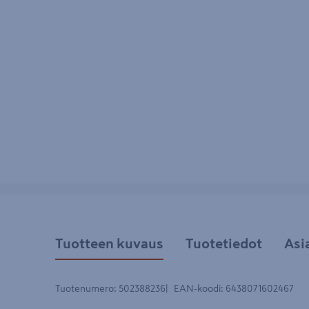
Tuotteen kuvaus
Tuotetiedot
Asi
Tuotenumero
:
502388236
EAN-koodi
:
6438071602467