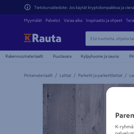
Tietoturvatiedote: Jos käytät kryptolompakkoa ja vierai
Myymälät
Palvelut
Varaa aika
Inspiraatio ja ohjeet
Tera
Rakennusmateriaalit
Puutavara
Kylpyhuone ja sauna
Pi
/
/
/
Pintamateriaalit
Lattiat
Parketit ja parkettilattiat
La
Yksityiskohtainen kuvaus löytyy Tuotteen kuvaus -
Parem
K-ryhmä 
palvelum