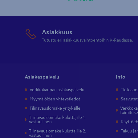
Asiakkuus
Tutustu eri asiakkuusvaihtoehtoihin K-Raudassa.
Asiakaspalvelu
Info
Verkkokaupan asiakaspalvelu
Tietosuo
Myymälöiden yhteystiedot
Saavutet
Tilinavauslomake yrityksille
Verkkokau
toimitus
Tilinavauslomake kuluttajille 1.
vastuullinen
Käyttöe
Tilinavauslomake kuluttajille 2.
Takuu ja
vastuullinen