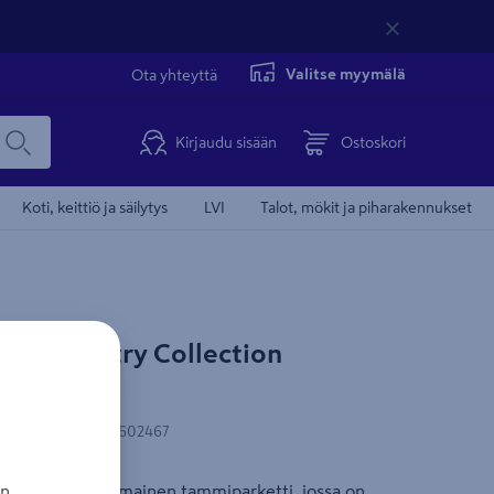
Valitse myymälä
Ota yhteyttä
Kirjaudu sisään
Ostoskori
Koti, keittiö ja säilytys
LVI
Talot, mökit ja piharakennukset
ise Country Collection
N-koodi
:
6438071602467
n sävyinen kotimainen tammiparketti, jossa on
an