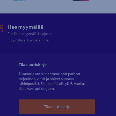
Hae myymälää
Etsi lähin myymäläsi laajasta
myymäläverkostostamme
Tilaa uutiskirje
Tilaamalla uutiskirjeemme saat parhaat
tarjoukset, vinkit ja ohjeet suoraan
sähköpostiisi. Sinun pitää olla yli 18-vuotias
tilataksesi uutiskirjeen.
Tilaa uutiskirje