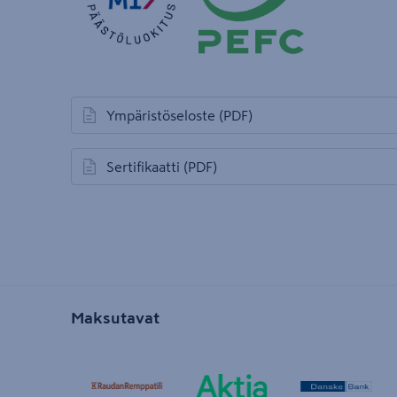
Ympäristöseloste
(PDF)
avautuu uuteen välilehteen
Sertifikaatti
(PDF)
avautuu uuteen välilehteen
Maksutavat