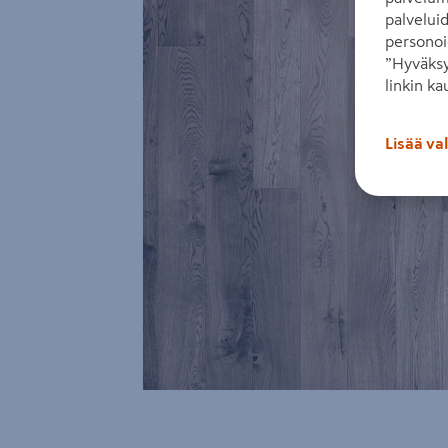
palvelui
personoi
”Hyväksy
linkin ka
Lisää va