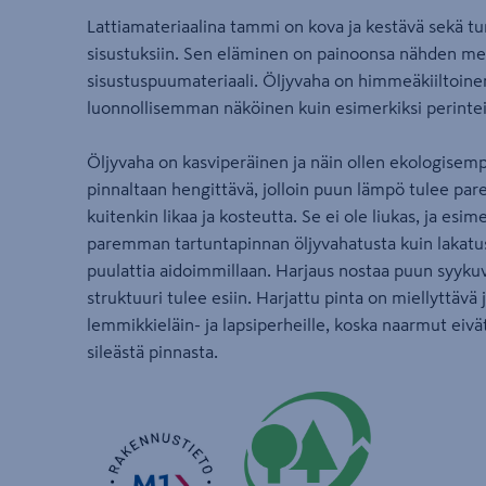
Lattiamateriaalina tammi on kova ja kestävä sekä turv
sisustuksiin. Sen eläminen on painoonsa nähden melk
sisustuspuumateriaali. Öljyvaha on himmeäkiiltoinen
luonnollisemman näköinen kuin esimerkiksi perintei
Öljyvaha on kasviperäinen ja näin ollen ekologisem
pinnaltaan hengittävä, jolloin puun lämpö tulee par
kuitenkin likaa ja kosteutta. Se ei ole liukas, ja esi
paremman tartuntapinnan öljyvahatusta kuin lakatus
puulattia aidoimmillaan. Harjaus nostaa puun syykuv
struktuuri tulee esiin. Harjattu pinta on miellyttävä ja
lemmikkieläin- ja lapsiperheille, koska naarmut eivät
sileästä pinnasta.