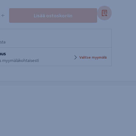
+
Lisää ostoskoriin
osta
uus
Valitse myymälä
us myymäläkohtaisesti