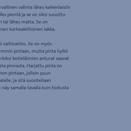
allinen valinta lähes kaikenlaisiin
o pientä ja se on siksi suosittu
 tai lähes matta. Se on
nen korkeakiiltoinen lakka.
pi vaihtoehto. Se on myös
emmin pintaan, mutta pinta hylkii
merkiksi kotieläimien anturat saavat
ta pinnasta. Harjattu pinta on
ion pintaan, jolloin puun
lalle, ja sitä suositellaan
 näy samalla tavalla kuin hiotusta