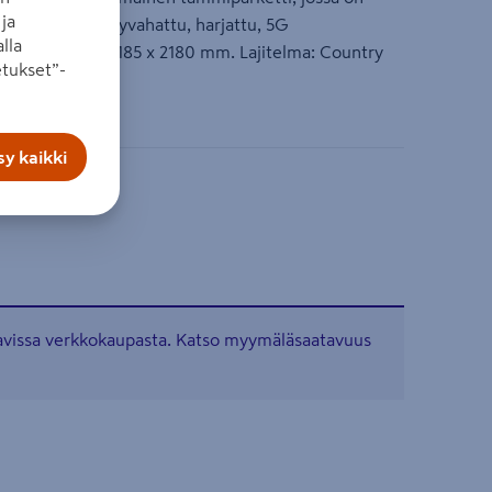
ja
. Parketti on öljyvahattu, harjattu, 5G
lla
inen. Mitat 14 x 185 x 2180 mm. Lajitelma: Country
tukset”-
y kaikki
tavissa verkkokaupasta. Katso myymäläsaatavuus