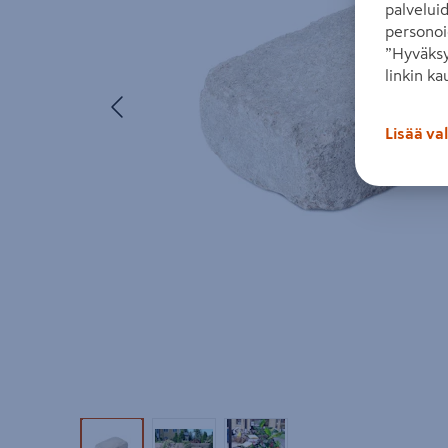
palvelui
personoi
”Hyväksy
linkin ka
Edellinen
Lisää va