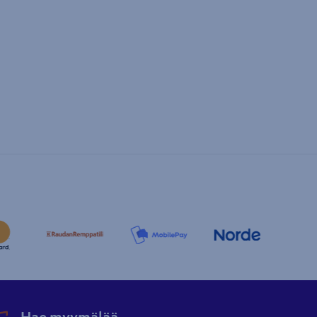
Hae myymälää