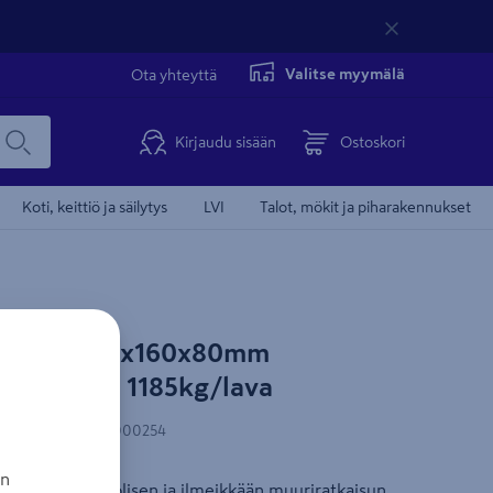
Valitse myymälä
Ota yhteyttä
Kirjaudu sisään
Ostoskori
Koti, keittiö ja säilytys
LVI
Talot, mökit ja piharakennukset
kivi HB 240x160x80mm
4kpl/lava 1185kg/lava
-koodi
:
6419249000254
an
toteutat monipuolisen ja ilmeikkään muuriratkaisun,