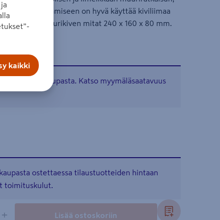
ja
. Kivien kiinnittämiseen on hyvä käyttää kiviliimaa
lla
ia. Matalan muurikiven mitat 240 x 160 x 80 mm.
tukset”-
y kaikki
tavissa verkkokaupasta. Katso myymäläsaatavuus
kaupasta ostettaessa tilaustuotteiden hintaan
t toimituskulut.
+
Lisää ostoskoriin