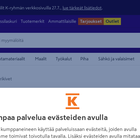
lit K-ryhmän verkkosivuilla 27.7.,
lue tärkeät lisätiedot
.
ssilaskuri
Tuotemerkit
Ammattilaisille
Tarjoukset
Outlet
ntamateriaalit
Maalit
Työkalut
Piha
Sähkö ja valaisimet
ikivet
maamerkistä
HB-BETONI
Patinoitu muuri
matala harmaa 14
paa palvelua evästeiden avulla
Tuotenumero
:
501558817
EAN
kumppaneineen käyttää palveluissaan evästeitä, joiden avulla
me toimivat toivotulla tavalla. Lisäksi evästeiden avulla mitata
Patinoiduilla muurikivillä 