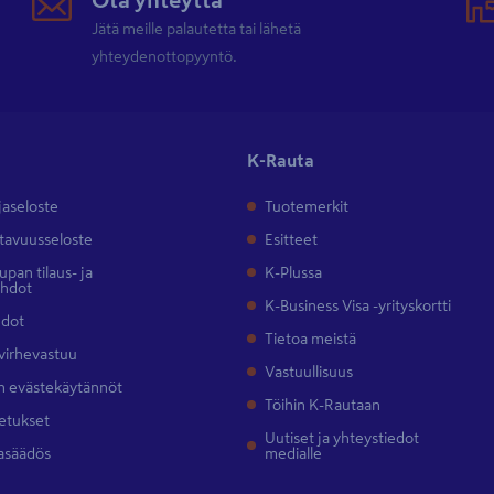
Jätä meille palautetta tai lähetä
yhteydenottopyyntö.
K-Rauta
jaseloste
Tuotemerkit
tavuusseloste
Esitteet
pan tilaus- ja
K-Plussa
ehdot
K-Business Visa -yrityskortti
hdot
Tietoa meistä
 virhevastuu
Vastuullisuus
 evästekäytännöt
Töihin K-Rautaan
etukset
Uutiset ja yhteystiedot
asäädös
medialle