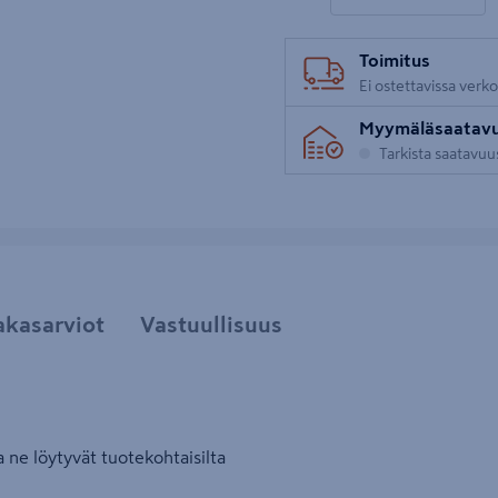
Toimitus
Ei ostettavissa verk
Myymäläsaatav
Tarkista saatavu
akasarviot
Vastuullisuus
 ne löytyvät tuotekohtaisilta