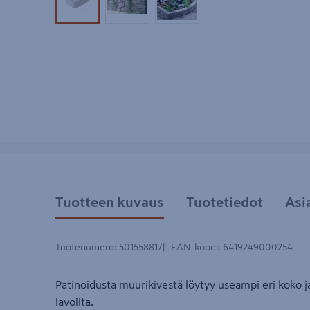
Tuotekuva 1
Tuotekuva 2
Tuotekuva 3
Tuotteen kuvaus
Tuotetiedot
Asi
Tuotenumero
:
501558817
EAN-koodi
:
6419249000254
Patinoidusta muurikivestä löytyy useampi eri koko ja
lavoilta.