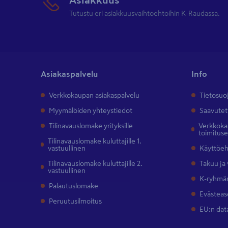
Tutustu eri asiakkuusvaihtoehtoihin K-Raudassa.
Asiakaspalvelu
Info
Verkkokaupan asiakaspalvelu
Tietosuo
Myymälöiden yhteystiedot
Saavutet
Tilinavauslomake yrityksille
Verkkokau
toimitus
Tilinavauslomake kuluttajille 1.
vastuullinen
Käyttöe
Tilinavauslomake kuluttajille 2.
Takuu ja
vastuullinen
K-ryhmän
Palautuslomake
Evästeas
Peruutusilmoitus
EU:n dat