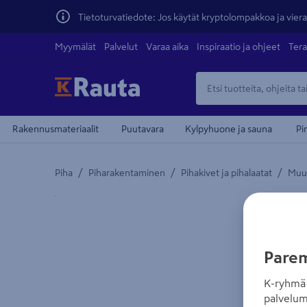
Tietoturvatiedote: Jos käytät kryptolompakkoa ja vierai
Myymälät
Palvelut
Varaa aika
Inspiraatio ja ohjeet
Tera
Rakennusmateriaalit
Puutavara
Kylpyhuone ja sauna
Pi
/
/
/
Piha
Piharakentaminen
Pihakivet ja pihalaatat
Muur
Yksityiskohtainen kuvaus löytyy Tuotteen kuvaus -
Parem
K-ryhmä 
palvelum