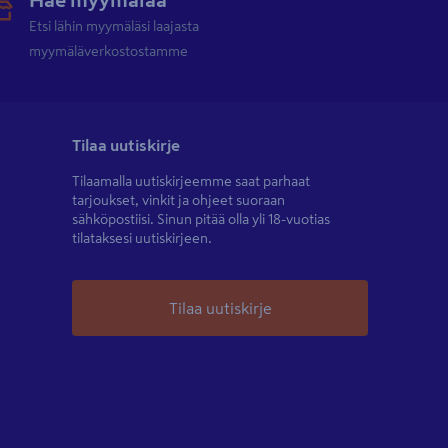
Etsi lähin myymäläsi laajasta
myymäläverkostostamme
Tilaa uutiskirje
Tilaamalla uutiskirjeemme saat parhaat
tarjoukset, vinkit ja ohjeet suoraan
sähköpostiisi. Sinun pitää olla yli 18-vuotias
tilataksesi uutiskirjeen.
Tilaa uutiskirje