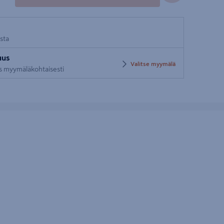
osta
uus
Valitse myymälä
us myymäläkohtaisesti