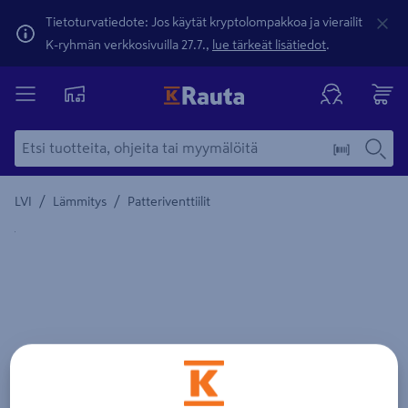
Tietoturvatiedote: Jos käytät kryptolompakkoa ja vierailit
K-ryhmän verkkosivuilla 27.7.,
lue tärkeät lisätiedot
.
/
/
LVI
Lämmitys
Patteriventtiilit
Yksityiskohtainen kuvaus löytyy Tuotteen kuvaus -maamerki