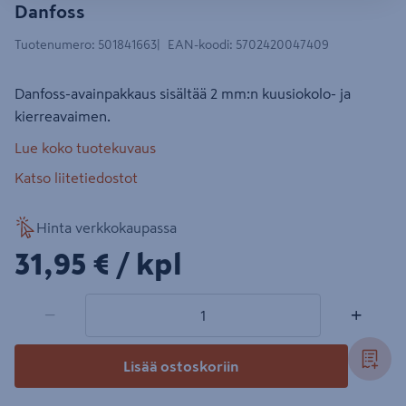
Danfoss
Tuotenumero
:
501841663
EAN-koodi
:
5702420047409
Danfoss-avainpakkaus sisältää 2 mm:n kuusiokolo- ja
kierreavaimen.
Lue koko tuotekuvaus
Katso liitetiedostot
Hinta verkkokaupassa
31,95€/kpl
31,95 €
/ kpl
1 tuotetta
Määrä
−
+
Lisää ostoskoriin