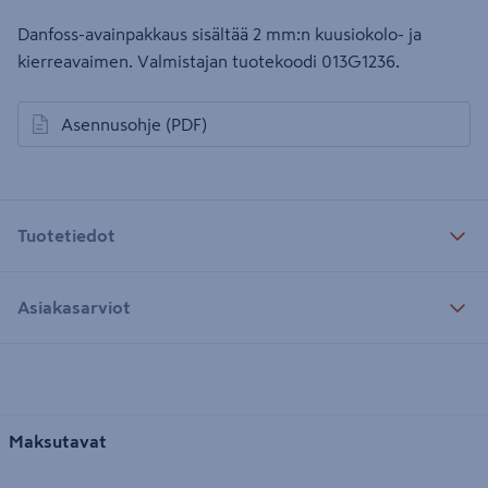
Danfoss-avainpakkaus sisältää 2 mm:n kuusiokolo- ja
kierreavaimen. Valmistajan tuotekoodi 013G1236.
Asennusohje
(PDF)
avautuu uuteen välilehteen
Tuotetiedot
Asiakasarviot
Maksutavat