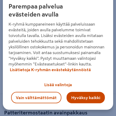
Parempaa palvelua
evästeiden avulla
K-ryhmä kumppaneineen käyttää palveluissaan
evästeitä, joiden avulla palvelumme toimivat
toivotulla tavalla. Lisäksi evästeiden avulla mitataan
palveluiden tehokkuutta sekä mahdollistetaan
yksilöllinen ostokokemus ja personoidun mainonnan
tarjoaminen. Voit antaa suostumuksesi painamalla
”Hyväksy kaikki”. Pystyt muuttamaan valintojasi
myöhemmin ”Evästeasetukset”-linkin kautta.
Lisätietoja K-ryhmän evästekäytännöistä
Zoomaa kuvaa sormilla kosketusnäytöllä
Lisää valintoja
Vain välttämättömät
Hyväksy kaikki
DANFOSS
Patteritermostaatin avainpakkaus