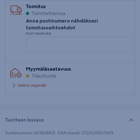
Toimitus
Toimitettavissa
Anna postinumero nähdäksesi
toimitusvaihtoehdot
POSTINUMERO
Syötä
Myymäläsaatavuus
postinumero
Tilaustuote
Valitse myymälä
Tuotteen kuvaus
Tuotenumero
:
501841663
EAN-koodi
:
5702420047409