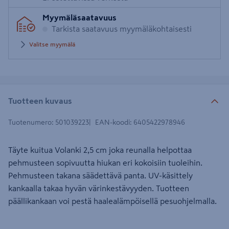
Myymäläsaatavuus
Tarkista saatavuus myymäläkohtaisesti
Valitse myymälä
Tuotteen kuvaus
Tuotenumero
:
501039223
EAN-koodi
:
6405422978946
Täyte kuitua Volanki 2,5 cm joka reunalla helpottaa
pehmusteen sopivuutta hiukan eri kokoisiin tuoleihin.
Pehmusteen takana säädettävä panta. UV-käsittely
kankaalla takaa hyvän värinkestävyyden. Tuotteen
päällikankaan voi pestä haalealämpöisellä pesuohjelmalla.