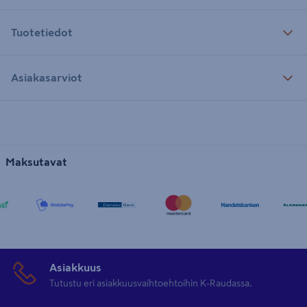
Tuotetiedot
Asiakasarviot
Maksutavat
Asiakkuus
Tutustu eri asiakkuusvaihtoehtoihin K-Raudassa.