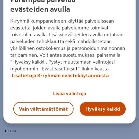
evästeiden avulla
K-ryhmä kumppaneineen käyttää palveluissaan
evästeitä, joiden avulla palvelumme toimivat
toivotulla tavalla. Lisäksi evästeiden avulla mitataan
palveluiden tehokkuutta sekä mahdollistetaan
yksilöllinen ostokokemus ja personoidun mainonnan
tarjoaminen. Voit antaa suostumuksesi painamalla
”Hyväksy kaikki”. Pystyt muuttamaan valintojasi
myöhemmin ”Evästeasetukset”-linkin kautta.
Lisätietoja K-ryhmän evästekäytännöistä
Lisää valintoja
Zoomaa kuvaa sormilla kosketusnäytöllä
Vain välttämättömät
Hyväksy kaikki
CELLO