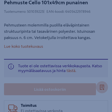
Pehmuste Cello 101x49cm punainen
Tuotenumero
:
501039223
EAN-koodi
:
6405422978946
Pehmusteen molemmilla puolilla eläväpintainen
struktuuripinta tai tasavärinen polyester. Istuinosan
paksuus n. 6 cm. Vetoketjulla irroitettava kangas.
Lue koko tuotekuvaus
Tuote ei ole ostettavissa verkkokaupasta. Katso
myymäläsaatavuus ja hinta
tästä.
Lisää ostoskoriin
Toimitus
Ei ostettavissa verkosta