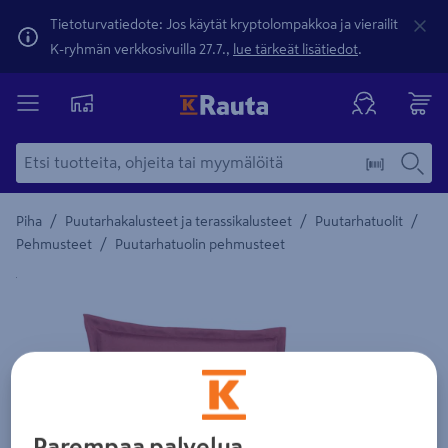
Tietoturvatiedote: Jos käytät kryptolompakkoa ja vierailit
K-ryhmän verkkosivuilla 27.7.,
lue tärkeät lisätiedot
.
/
/
/
Piha
Puutarhakalusteet ja terassikalusteet
Puutarhatuolit
/
Pehmusteet
Puutarhatuolin pehmusteet
Yksityiskohtainen kuvaus löytyy Tuotteen kuvaus -maamerki
Parempaa palvelua