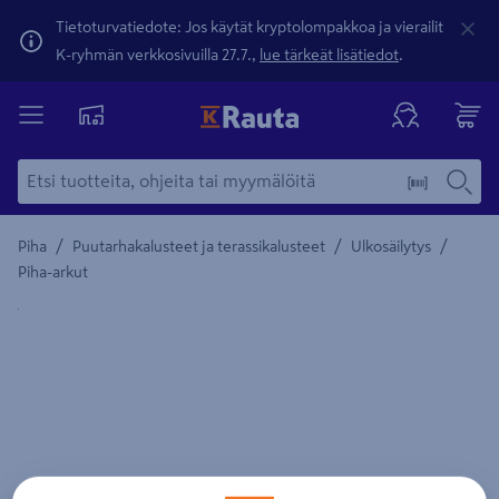
Tietoturvatiedote: Jos käytät kryptolompakkoa ja vierailit
K-ryhmän verkkosivuilla 27.7.,
lue tärkeät lisätiedot
.
/
/
/
Piha
Puutarhakalusteet ja terassikalusteet
Ulkosäilytys
Piha-arkut
Yksityiskohtainen kuvaus löytyy Tuotteen kuvaus -maamerki