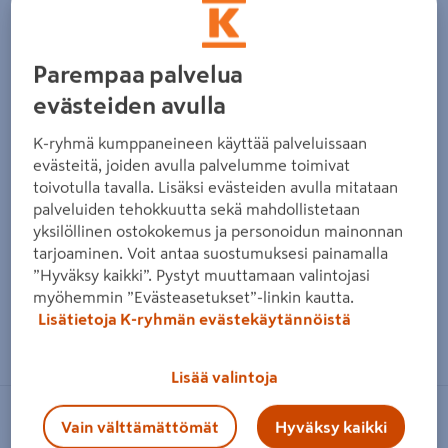
Edellinen
Seura
Parempaa palvelua
evästeiden avulla
K-ryhmä kumppaneineen käyttää palveluissaan
evästeitä, joiden avulla palvelumme toimivat
toivotulla tavalla. Lisäksi evästeiden avulla mitataan
palveluiden tehokkuutta sekä mahdollistetaan
yksilöllinen ostokokemus ja personoidun mainonnan
tarjoaminen. Voit antaa suostumuksesi painamalla
”Hyväksy kaikki”. Pystyt muuttamaan valintojasi
myöhemmin ”Evästeasetukset”-linkin kautta.
Lisätietoja K-ryhmän evästekäytännöistä
Zoomaa kuvaa sormilla kosketusnäytöllä
Lisää valintoja
CELLO
Vain välttämättömät
Hyväksy kaikki