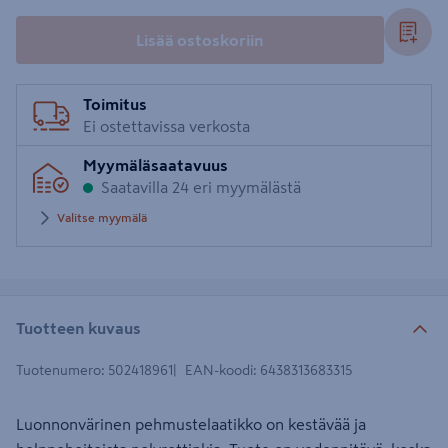
Lisää ostoskoriin
Toimitus
Ei ostettavissa verkosta
Myymäläsaatavuus
Saatavilla 24 eri myymälästä
Valitse myymälä
Tuotteen kuvaus
Tuotenumero
:
502418961
EAN-koodi
:
6438313683315
Luonnonvärinen pehmustelaatikko on kestävää ja