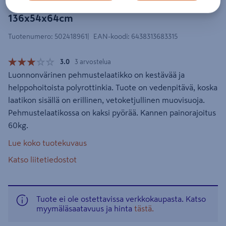
Pehmustelaatikko Cello Bella
136x54x64cm
Tuotenumero
:
502418961
EAN-koodi
:
6438313683315
3.0
3 arvostelua
Luonnonvärinen pehmustelaatikko on kestävää ja
helppohoitoista polyrottinkia. Tuote on vedenpitävä, koska
laatikon sisällä on erillinen, vetoketjullinen muovisuoja.
Pehmustelaatikossa on kaksi pyörää. Kannen painorajoitus
60kg.
Lue koko tuotekuvaus
Katso liitetiedostot
Tuote ei ole ostettavissa verkkokaupasta. Katso
myymäläsaatavuus ja hinta
tästä.