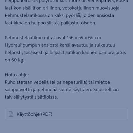
helppohoitoista polyrottinkia. Tuote on vedenpitävä, koska
laatikon sisällä on erillinen, vetoketjullinen muovisuoja.
Pehmustelaatikossa on kaksi pyörää, joiden ansiosta
laatikkoa on helppo siirtää paikasta toiseen.
Pehmustelaatikon mitat ovat 136 x 54 x 64 cm.
Hydraulipumpun ansiosta kansi avautuu ja sulkeutuu
helposti, tasaisesti ja hiljaa. Laatikon kannen painorajoitus
on 60 kg.
Hoito-ohje:
Puhdistetaan vedellä (ei painepesurilla) tai mietoa
saippuavettä ja pehmeää sientä käyttäen. Suositellaan
talvisäilytystä sisätiloissa.
Käyttöohje
(PDF)
avautuu uuteen välilehteen