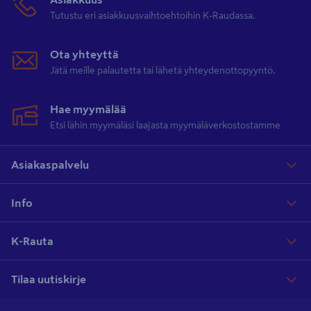
Tutustu eri asiakkuusvaihtoehtoihin K-Raudassa.
Ota yhteyttä
Jätä meille palautetta tai lähetä yhteydenottopyyntö.
Hae myymälää
Etsi lähin myymäläsi laajasta myymäläverkostostamme
Asiakaspalvelu
Info
K-Rauta
Tilaa uutiskirje