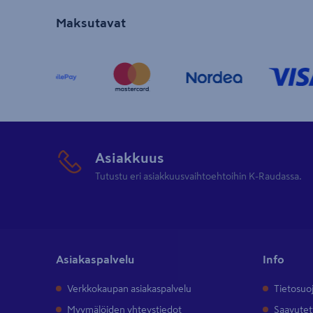
Maksutavat
Asiakkuus
Tutustu eri asiakkuusvaihtoehtoihin K-Raudassa.
Asiakaspalvelu
Info
Verkkokaupan asiakaspalvelu
Tietosuo
Myymälöiden yhteystiedot
Saavutet