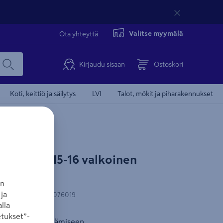
Valitse myymälä
Ota yhteyttä
Kirjaudu sisään
Ostoskori
Koti, keittiö ja säilytys
LVI
Talot, mökit ja piharakennukset
 karmiin 15-16 valkoinen
an
ja
N-koodi
:
6414675076019
lla
tukset”-
in reikien peittämiseen.