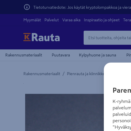
Tietoturvatiedote: Jos käytät kryptolompakkoa ja vierai
Myymälät
Palvelut
Varaa aika
Inspiraatio ja ohjeet
Tera
Rakennusmateriaalit
Puutavara
Kylpyhuone ja sauna
Pi
/
/
Rakennusmateriaalit
Pienrauta ja kiinnikkeet
Ruuvit
Yksityiskohtainen kuvaus löytyy Tuotteen kuvaus -
Parem
K-ryhmä 
palvelum
palvelui
personoi
”Hyväksy