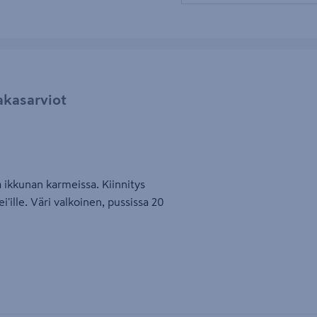
akasarviot
 ikkunan karmeissa. Kiinnitys
i'ille. Väri valkoinen, pussissa 20