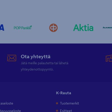
Ota yhteyttä
Jätä meille palautetta tai lähetä
yhteydenottopyyntö.
K-Rauta
jaseloste
Tuotemerkit
tavuusseloste
Esitteet