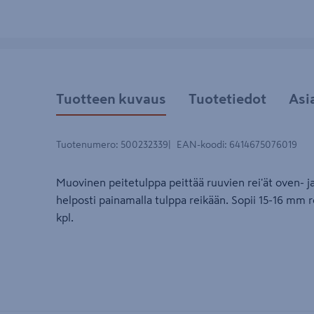
Tuotteen kuvaus
Tuotetiedot
Asi
Tuotenumero
:
500232339
EAN-koodi
:
6414675076019
Muovinen peitetulppa peittää ruuvien rei'ät oven- ja
helposti painamalla tulppa reikään. Sopii 15-16 mm re
kpl.