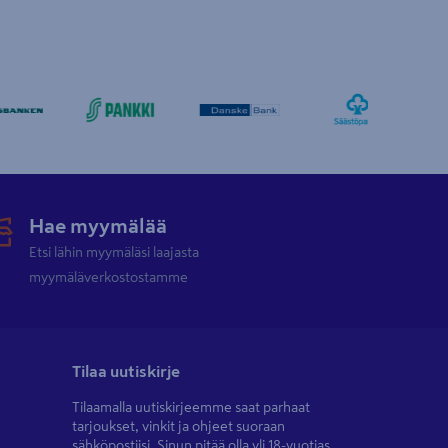
Hae myymälää
Etsi lähin myymäläsi laajasta
myymäläverkostostamme
Tilaa uutiskirje
Tilaamalla uutiskirjeemme saat parhaat
tarjoukset, vinkit ja ohjeet suoraan
sähköpostiisi. Sinun pitää olla yli 18-vuotias