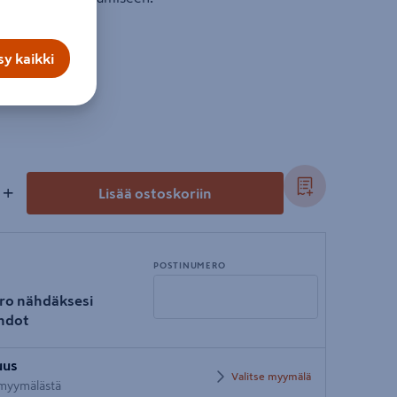
y kaikki
+
Lisää ostoskoriin
POSTINUMERO
ro nähdäksesi
hdot
Syötä
uus
postinumero
Valitse myymälä
i myymälästä