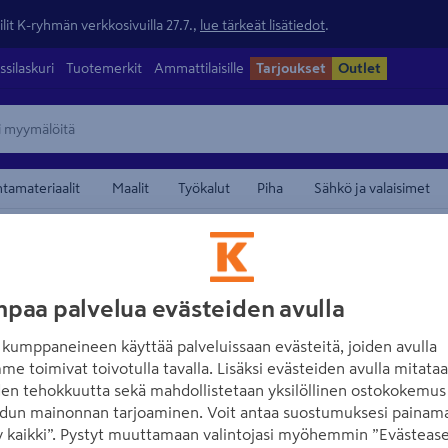
lit K-ryhmän verkkosivuilla 27.7.,
lue tärkeät lisätiedot
.
ssilaskuri
Tuotemerkit
Ammattilaisille
Tarjoukset
Outlet
ntamateriaalit
Maalit
Työkalut
Piha
Sähkö ja valaisimet
/
Karmiruuvit ja koolausruuvit
maamerkistä
PROF
paa palvelua evästeiden avulla
Peitetulppa PROF
kumppaneineen käyttää palveluissaan evästeitä, joiden avulla
20kpl
me toimivat toivotulla tavalla. Lisäksi evästeiden avulla mitata
den tehokkuutta sekä mahdollistetaan yksilöllinen ostokokemus 
Tuotenumero
:
500232339
EA
dun mainonnan tarjoaminen. Voit antaa suostumuksesi painama
 kaikki”. Pystyt muuttamaan valintojasi myöhemmin ”Evästease
Muovinen peitetulppa karm