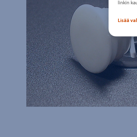
linkin ka
Lisää va