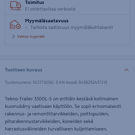
Toimitus
Ei ostettavissa verkosta
Myymäläsaatavuus
Tarkista saatavuus myymäläkohtaisesti
Valitse myymälä
Tuotteen kuvaus
Tuotenumero
:
502773236
EAN-koodi
:
6438292437213
Tekno-Trailer 3300L-S on erittäin kestävä kotimainen
kuomukärry vaativaan käyttöön. Se sopii erinomaisesti
rakennus- ja remonttitarvikkeiden, polttopuiden,
piharakennustarvikkeiden, koneiden sekä
harrastusvälineiden turvalliseen kuljettamiseen.