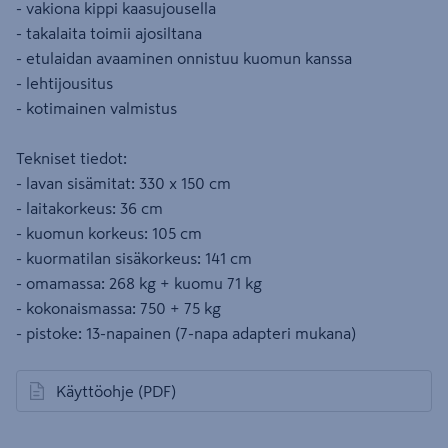
- vakiona kippi kaasujousella
- takalaita toimii ajosiltana
- etulaidan avaaminen onnistuu kuomun kanssa
- lehtijousitus
- kotimainen valmistus
Tekniset tiedot:
- lavan sisämitat: 330 x 150 cm
- laitakorkeus: 36 cm
- kuomun korkeus: 105 cm
- kuormatilan sisäkorkeus: 141 cm
- omamassa: 268 kg + kuomu 71 kg
- kokonaismassa: 750 + 75 kg
- pistoke: 13-napainen (7-napa adapteri mukana)
Käyttöohje
(PDF)
avautuu uuteen välilehteen