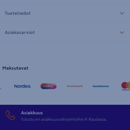
Tuotetiedot
Asiakasarviot
Maksutavat
Asiakkuus
Tutustu eri asiakkuusvaihtoehtoihin K-Raudassa.