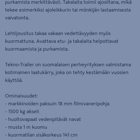
purkamista merkittävästi. Takalaita toimii ajosiltana, mikä
tekee esimerkiksi ajoleikkurin tai mönkijän lastaamisesta
vaivatonta.
Lehtijousitus takaa vakaan vedettävyyden myös
kuormattuna. Avattava etu- ja takalaita helpottavat
kuormaamista ja purkamista.
Tekno-Trailer on suomalaisen perheyrityksen valmistama
kotimainen laatukärry, joka on tehty kestämään vuosien
käyttöä.
Ominaisuudet:
- markkinoiden paksuin 18 mm filmivaneripohja
- 1500 kg akseli
- huoltovapaat vedenpitävät navat
- musta 1 m kuomu
- kuormatilan sisäkorkeus 141 cm