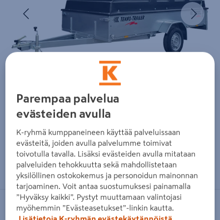
Edellinen
Seura
Parempaa palvelua
evästeiden avulla
K-ryhmä kumppaneineen käyttää palveluissaan
evästeitä, joiden avulla palvelumme toimivat
toivotulla tavalla. Lisäksi evästeiden avulla mitataan
Zoomaa kuvaa sormilla kosketusnäytöllä
palveluiden tehokkuutta sekä mahdollistetaan
yksilöllinen ostokokemus ja personoidun mainonnan
tarjoaminen. Voit antaa suostumuksesi painamalla
”Hyväksy kaikki”. Pystyt muuttamaan valintojasi
myöhemmin ”Evästeasetukset”-linkin kautta.
NO BRAND
Lisätietoja K-ryhmän evästekäytännöistä