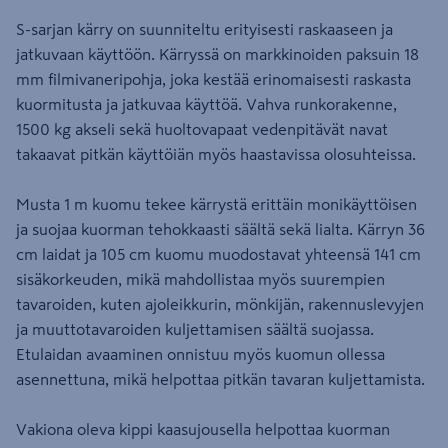
S-sarjan kärry on suunniteltu erityisesti raskaaseen ja
jatkuvaan käyttöön. Kärryssä on markkinoiden paksuin 18
mm filmivaneripohja, joka kestää erinomaisesti raskasta
kuormitusta ja jatkuvaa käyttöä. Vahva runkorakenne,
1500 kg akseli sekä huoltovapaat vedenpitävät navat
takaavat pitkän käyttöiän myös haastavissa olosuhteissa.
Musta 1 m kuomu tekee kärrystä erittäin monikäyttöisen
ja suojaa kuorman tehokkaasti säältä sekä lialta. Kärryn 36
cm laidat ja 105 cm kuomu muodostavat yhteensä 141 cm
sisäkorkeuden, mikä mahdollistaa myös suurempien
tavaroiden, kuten ajoleikkurin, mönkijän, rakennuslevyjen
ja muuttotavaroiden kuljettamisen säältä suojassa.
Etulaidan avaaminen onnistuu myös kuomun ollessa
asennettuna, mikä helpottaa pitkän tavaran kuljettamista.
Vakiona oleva kippi kaasujousella helpottaa kuorman