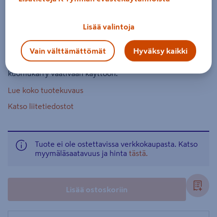
Peräkärry Tekno-Trailer 3300L-S
1,05m musta kuomu
Lisää valintoja
Tuotenumero
:
502773236
EAN-koodi
:
6438292437213
Vain välttämättömät
Hyväksy kaikki
Tekno-Trailer 3300L-S on erittäin kestävä kotimainen
kuomukärry vaativaan käyttöön.
Lue koko tuotekuvaus
Katso liitetiedostot
Tuote ei ole ostettavissa verkkokaupasta. Katso
myymäläsaatavuus ja hinta
tästä.
Lisää ostoskoriin