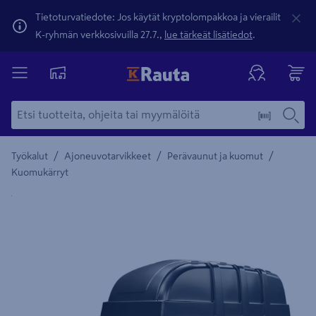
Tietoturvatiedote: Jos käytät kryptolompakkoa ja vierailit
K-ryhmän verkkosivuilla 27.7.,
lue tärkeät lisätiedot
.
/
/
/
Työkalut
Ajoneuvotarvikkeet
Perävaunut ja kuomut
Kuomukärryt
Yksityiskohtainen kuvaus löytyy Tuotteen kuvaus -maamerki