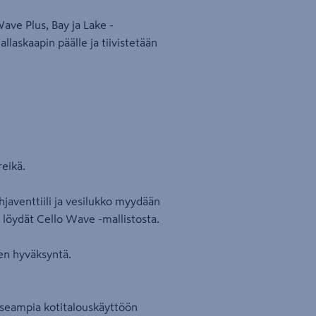
ave Plus, Bay ja Lake -
llaskaapin päälle ja tiivistetään
reikä.
hjaventtiili ja vesilukko myydään
n löydät Cello Wave -mallistosta.
en hyväksyntä.
useampia kotitalouskäyttöön