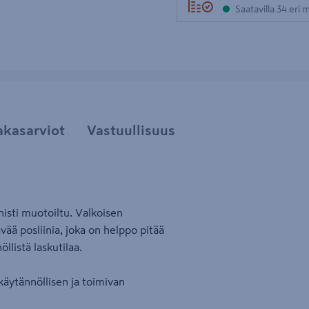
Saatavilla 34 eri
akasarviot
Vastuullisuus
isti muotoiltu. Valkoisen
vää posliinia, joka on helppo pitää
llistä laskutilaa.
käytännöllisen ja toimivan