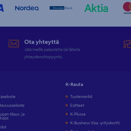
Ota yhteyttä
Jätä meille palautetta tai lähetä
yhteydenottopyyntö.
K-Rauta
jaseloste
Tuotemerkit
tavuusseloste
Esitteet
pan tilaus- ja
K-Plussa
ehdot
K-Business Visa -yrityskortti
hdot