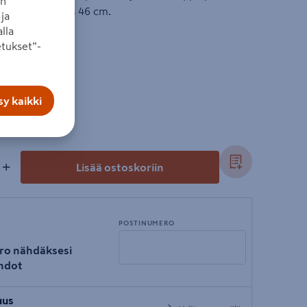
an
 61 cm ja syvyys 46 cm.
ja
lla
tukset”-
y kaikki
+
Lisää ostoskoriin
POSTINUMERO
ro nähdäksesi
hdot
Syötä
uus
postinumero