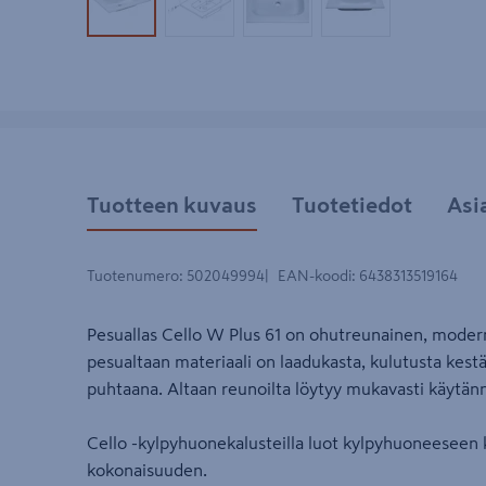
Tuotekuva 1
Tuotekuva 2
Tuotekuva 3
Tuotekuva 4
Tuotteen kuvaus
Tuotetiedot
Asi
Tuotenumero
:
502049994
EAN-koodi
:
6438313519164
Pesuallas Cello W Plus 61 on ohutreunainen, modern
pesualtaan materiaali on laadukasta, kulutusta kestä
puhtaana. Altaan reunoilta löytyy mukavasti käytännö
Cello -kylpyhuonekalusteilla luot kylpyhuoneeseen 
kokonaisuuden.