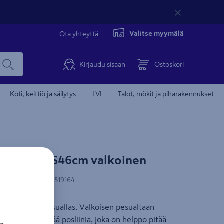
Valitse myymälä
Ota yhteyttä
Kirjaudu sisään
Ostoskori
Koti, keittiö ja säilytys
LVI
Talot, mökit ja piharakennukset
W Plus L61 S46cm valkoinen
N-koodi
:
6438313519164
lo W Plus -pesuallas. Valkoisen pesualtaan
ulutusta kestävää posliinia, joka on helppo pitää