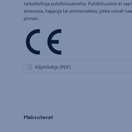
tarkoitettuja puhdistusaineita. Puhdistusaine ei saa 
ainesosia, happoja tai ammoniakkia, jotka voivat na
pinnan.
Käyttöohje
(PDF)
avautuu uuteen välilehteen
Maksutavat