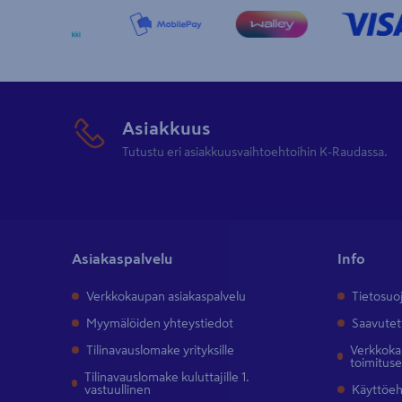
Asiakkuus
Tutustu eri asiakkuusvaihtoehtoihin K-Raudassa.
Asiakaspalvelu
Info
Verkkokaupan asiakaspalvelu
Tietosuo
Myymälöiden yhteystiedot
Saavutet
Tilinavauslomake yrityksille
Verkkokau
toimitus
Tilinavauslomake kuluttajille 1.
vastuullinen
Käyttöe