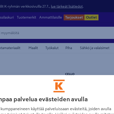
lit K-ryhmän verkkosivuilla 27.7.,
lue tärkeät lisätiedot
.
ssilaskuri
Tuotemerkit
Ammattilaisille
Tarjoukset
Outlet
ntamateriaalit
Maalit
Työkalut
Piha
Sähkö ja valaisimet
maamerkistä
CELLO
Pesuallas Cello 
Tuotenumero
:
502049994
EA
paa palvelua evästeiden avulla
Moderni, ohutreunainen Cel
kumppaneineen käyttää palveluissaan evästeitä, joiden avulla
materiaali on laadukasta, k