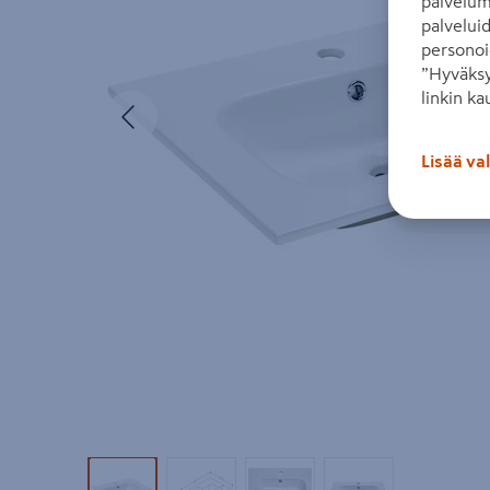
palvelum
palvelui
personoi
”Hyväksy
linkin ka
Edellinen
Lisää va