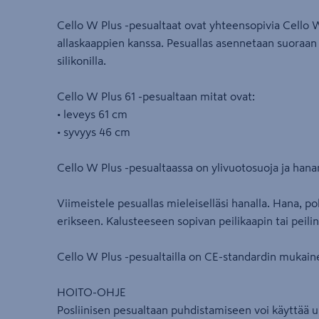
Cello W Plus -pesualtaat ovat yhteensopivia Cello W
allaskaappien kanssa. Pesuallas asennetaan suoraan a
silikonilla.
Cello W Plus 61 -pesualtaan mitat ovat:
• leveys 61 cm
• syvyys 46 cm
Cello W Plus -pesualtaassa on ylivuotosuoja ja hana
Viimeistele pesuallas mieleiselläsi hanalla. Hana, po
erikseen. Kalusteeseen sopivan peilikaapin tai peili
Cello W Plus -pesualtailla on CE-standardin mukain
HOITO-OHJE
Posliinisen pesualtaan puhdistamiseen voi käyttää 