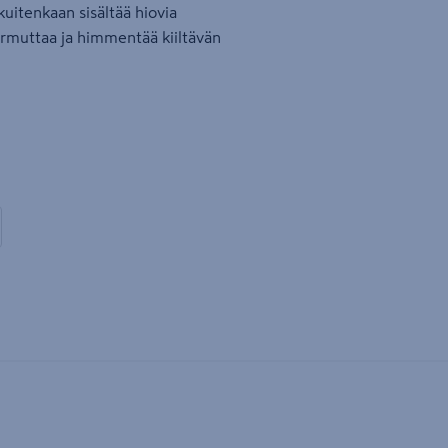
kuitenkaan sisältää hiovia
armuttaa ja himmentää kiiltävän