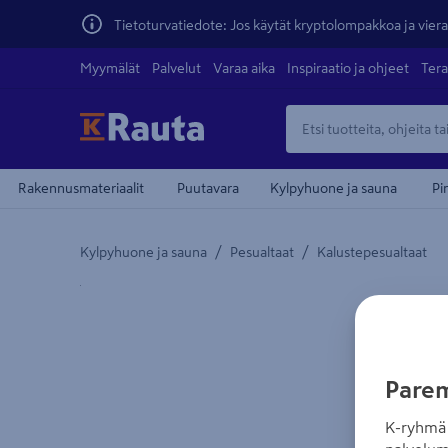
Tietoturvatiedote: Jos käytät kryptolompakkoa ja vierai
Myymälät
Palvelut
Varaa aika
Inspiraatio ja ohjeet
Tera
Rakennusmateriaalit
Puutavara
Kylpyhuone ja sauna
Pi
/
/
Kylpyhuone ja sauna
Pesualtaat
Kalustepesualtaat
Yksityiskohtainen kuvaus löytyy Tuotteen kuvaus -
Parem
K-ryhmä 