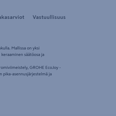
akasarviot
Vastuullisuus
kulla. Mallissa on yksi
 keraaminen säätöosa ja
kromiviimeistely, GROHE EcoJoy -
n pika-asennusjärjestelmä ja