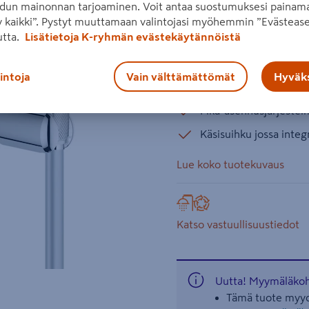
dun mainonnan tarjoaminen. Voit antaa suostumuksesi painama
säädettävä virtaaman rajoi
 kaikki”. Pystyt muuttamaan valintojasi myöhemmin ”Evästease
StarLight -kromiviimeistel
utta.
Lisätietoja K-ryhmän evästekäytännöistä
Säädettävä virtaaman 
Seuraava
lintoja
Vain välttämättömät
Hyväks
Valinnainen lämpötilar
Pika-asennusjärjestel
Käsisuihku jossa integ
Lue koko tuotekuvaus
Katso vastuullisuustiedot
Uutta! Myymäläkoht
Tämä tuote myyd