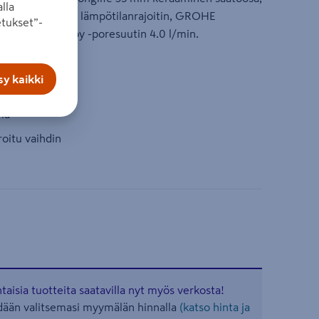
lla
tus. Valinnainen lämpötilanrajoitin, GROHE
tukset”-
y, GROHE EcoJoy -poresuutin 4.0 l/min.
rajoitus
y kaikki
ajoitin
mä
roitu vaihdin
aisia tuotteita saatavilla nyt myös verkosta!
ään valitsemasi myymälän hinnalla
(katso hinta ja