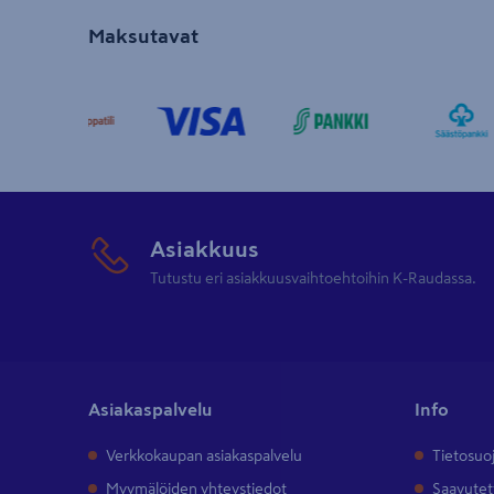
Maksutavat
Asiakkuus
Tutustu eri asiakkuusvaihtoehtoihin K-Raudassa.
Asiakaspalvelu
Info
Verkkokaupan asiakaspalvelu
Tietosuo
Myymälöiden yhteystiedot
Saavutet