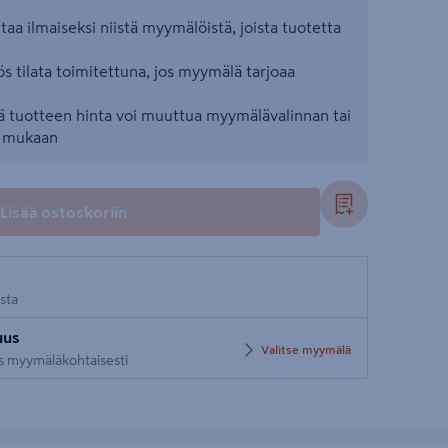
aa ilmaiseksi niistä myymälöistä, joista tuotetta
s tilata toimitettuna, jos myymälä tarjoaa
 tuotteen hinta voi muuttua myymälävalinnan tai
n mukaan
Lisää ostoskoriin
osta
uus
Valitse myymälä
us myymäläkohtaisesti