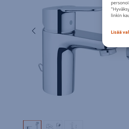
personoi
”Hyväksy
linkin ka
Edellinen
Lisää va