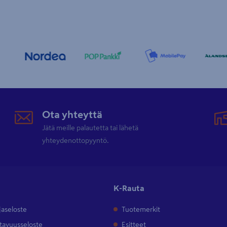
Ota yhteyttä
Jätä meille palautetta tai lähetä
yhteydenottopyyntö.
K-Rauta
jaseloste
Tuotemerkit
tavuusseloste
Esitteet