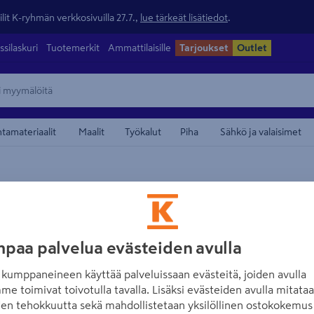
lit K-ryhmän verkkosivuilla 27.7.,
lue tärkeät lisätiedot
.
ssilaskuri
Tuotemerkit
Ammattilaisille
Tarjoukset
Outlet
ntamateriaalit
Maalit
Työkalut
Piha
Sähkö ja valaisimet
maamerkistä
GROHE
Pesuallashana G
Myös asennettuna
Bide
paa palvelua evästeiden avulla
kumppaneineen käyttää palveluissaan evästeitä, joiden avulla
Tuotenumero
:
502149467
EA
me toimivat toivotulla tavalla. Lisäksi evästeiden avulla mitata
den tehokkuutta sekä mahdollistetaan yksilöllinen ostokokemus 
Yksi asennusreikä, metall