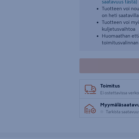
saatavuus tästä)
Tuotteen voi nout
on heti saatavilla
Tuotteen voi myö
kuljetusvaihtoa
Huomaathan että
toimitusvalinna
Toimitus
Ei ostettavissa verk
Myymäläsaatav
Tarkista saatavu