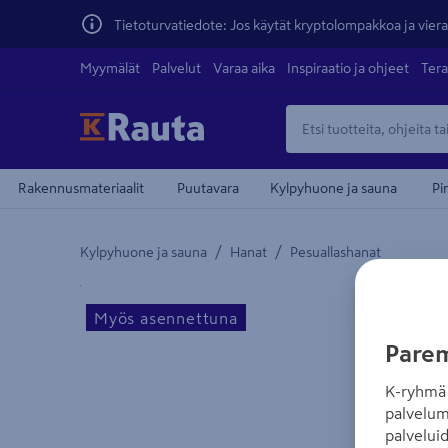
Tietoturvatiedote: Jos käytät kryptolompakkoa ja vierai
Myymälät
Palvelut
Varaa aika
Inspiraatio ja ohjeet
Tera
Rakennusmateriaalit
Puutavara
Kylpyhuone ja sauna
Pi
/
/
Kylpyhuone ja sauna
Hanat
Pesuallashanat
Yksityiskohtainen kuvaus löytyy Tuotteen kuvaus -
Myös asennettuna
Parem
K-ryhmä 
palvelum
palvelui