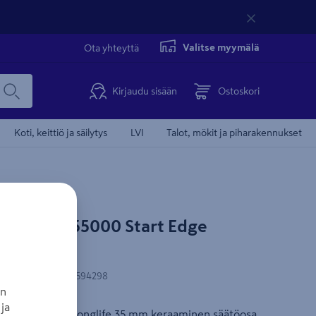
Valitse myymälä
Ota yhteyttä
Kirjaudu sisään
Ostoskori
Koti, keittiö ja säilytys
LVI
Talot, mökit ja piharakennukset
ROHE 23955000 Start Edge
Myös asennettu
N-koodi
:
4005176594298
an
ja
ikahva, GROHE Longlife 35 mm keraaminen säätöosa,