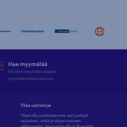
Hae myymälää
Etsi lähin myymäläsi laajasta
myymäläverkostostamme
Tilaa uutiskirje
Tilaamalla uutiskirjeemme saat parhaat
tarjoukset, vinkit ja ohjeet suoraan
sähköpostiisi. Sinun pitää olla yli 18-vuotias