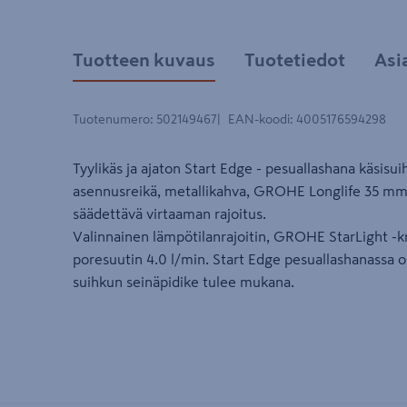
Tuotteen kuvaus
Tuotetiedot
Asi
Tuotenumero
:
502149467
EAN-koodi
:
4005176594298
Tyylikäs ja ajaton Start Edge - pesuallashana käsisuih
asennusreikä, metallikahva, GROHE Longlife 35 mm
säädettävä virtaaman rajoitus.
Valinnainen lämpötilanrajoitin, GROHE StarLight -
poresuutin 4.0 l/min. Start Edge pesuallashanassa o
suihkun seinäpidike tulee mukana.