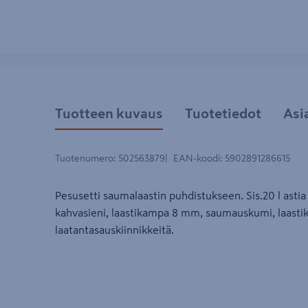
Tuotteen kuvaus
Tuotetiedot
Asi
Tuotenumero
:
502563879
EAN-koodi
:
5902891286615
Pesusetti saumalaastin puhdistukseen. Sis.20 l astia k
kahvasieni, laastikampa 8 mm, saumauskumi, laasti
laatantasauskiinnikkeitä.