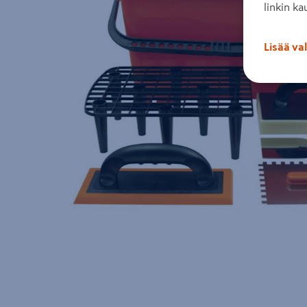
linkin ka
Lisää va