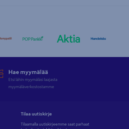
Hae myymälää
Etsi lähin myymäläsi laajasta
myymäläverkostostamme
Tilaa uutiskirje
Tilaamalla uutiskirjeemme saat parhaat