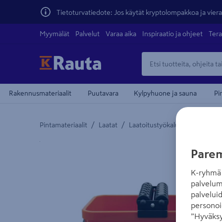
Tietoturvatiedote: Jos käytät kryptolompakkoa ja vierai
Myymälät
Palvelut
Varaa aika
Inspiraatio ja ohjeet
Tera
Rakennusmateriaalit
Puutavara
Kylpyhuone ja sauna
Pi
/
/
/
Pintamateriaalit
Laatat
Laatoitustyökalut
Laatoitus
Yksityiskohtainen kuvaus löytyy Tuotteen kuvaus -
Parem
K-ryhmä 
palvelum
palvelui
personoi
”Hyväksy