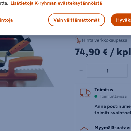
utta.
Lisätietoja K-ryhmän evästekäytännöistä
kahvasieni, laastikampa 8
laatantasauskiinnikkeitä.
lintoja
Vain välttämättömät
Hyväks
Lue koko tuotekuvaus
Hinta verkkokaupassa
74,90€/kpl
74,90 €
/ kp
1 tuotetta
Määrä
−
Toimitus
Toimitettavissa
Anna postinume
toimitusvaihtoe
Myymäläsaatav