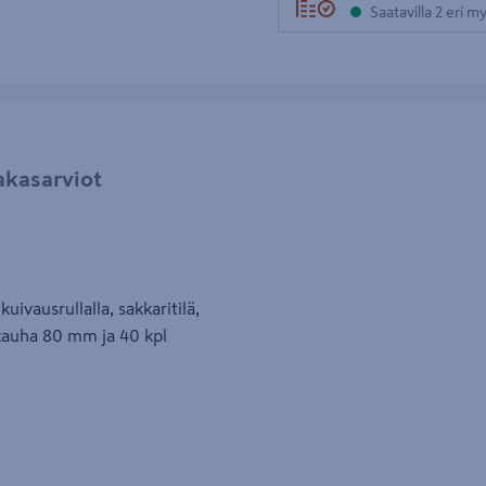
Saatavilla 2 eri 
akasarviot
uivausrullalla, sakkaritilä,
kauha 80 mm ja 40 kpl