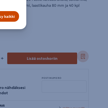
 mm, saumauskumi, laastikauha 80 mm ja 40 kpl
y kaikki
l
+
Lisää ostoskoriin
POSTINUMERO
ro nähdäksesi
hdot
Syötä
uus
postinumero