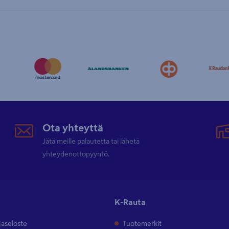
Ota yhteyttä
Jätä meille palautetta tai lähetä
yhteydenottopyyntö.
K-Rauta
jaseloste
Tuotemerkit