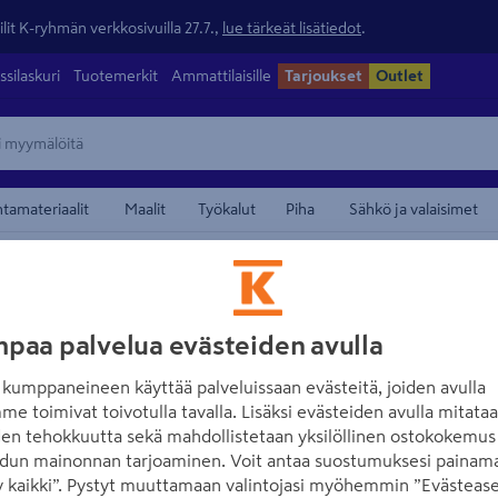
lit K-ryhmän verkkosivuilla 27.7.,
lue tärkeät lisätiedot
.
ssilaskuri
Tuotemerkit
Ammattilaisille
Tarjoukset
Outlet
ntamateriaalit
Maalit
Työkalut
Piha
Sähkö ja valaisimet
työvälineet
maamerkistä
SOLID TOOLS
paa palvelua evästeiden avulla
Pesusetti Solid T
osainen
kumppaneineen käyttää palveluissaan evästeitä, joiden avulla
me toimivat toivotulla tavalla. Lisäksi evästeiden avulla mitata
Tuotenumero
:
502563879
EA
den tehokkuutta sekä mahdollistetaan yksilöllinen ostokokemus 
dun mainonnan tarjoaminen. Voit antaa suostumuksesi painama
 kaikki”. Pystyt muuttamaan valintojasi myöhemmin ”Evästease
Pesusetti saumalaastin puhdi