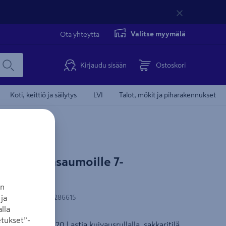
Valitse myymälä
Ota yhteyttä
Kirjaudu sisään
Ostoskori
Koti, keittiö ja säilytys
LVI
Talot, mökit ja piharakennukset
ools laattasaumoille 7-
an
N-koodi
:
5902891286615
ja
lla
tukset”-
stukseen. Sis.20 l astia kuivausrullalla, sakkaritilä,