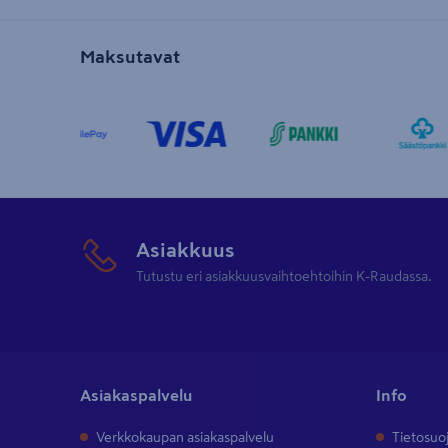
Maksutavat
Asiakkuus
Tutustu eri asiakkuusvaihtoehtoihin K-Raudassa.
Asiakaspalvelu
Info
Verkkokaupan asiakaspalvelu
Tietosuo