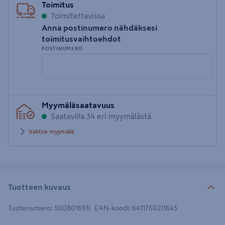
Toimitus
Toimitettavissa
Anna postinumero nähdäksesi
toimitusvaihtoehdot
POSTINUMERO
Syötä
Myymäläsaatavuus
postinumero
Saatavilla 34 eri myymälästä
Valitse myymälä
Tuotteen kuvaus
Tuotenumero
:
500801691
EAN-koodi
:
6411760211645