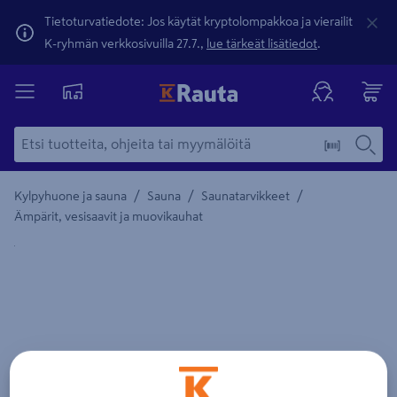
Tietoturvatiedote: Jos käytät kryptolompakkoa ja vierailit
K-ryhmän verkkosivuilla 27.7.,
lue tärkeät lisätiedot
.
/
/
/
Kylpyhuone ja sauna
Sauna
Saunatarvikkeet
Ämpärit, vesisaavit ja muovikauhat
Yksityiskohtainen kuvaus löytyy Tuotteen kuvaus -maamerki