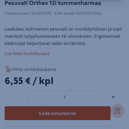
Pesuvati Orthex 12l tummanharmaa
Tuotenumero
:
500801691
EAN-koodi
:
6411760211645
Laadukas, kotimainen pesuvati on monikäyttöinen ja sopii
mainiosti kylpyhuoneeseen tai siivoukseen. Ergonomiset
kädensijat helpottavat vadin siirtämistä.
Lue koko tuotekuvaus
Hinta verkkokaupassa
6,55€/kpl
6,55 €
/ kpl
1 tuotetta
Määrä
−
+
Lisää ostoskoriin