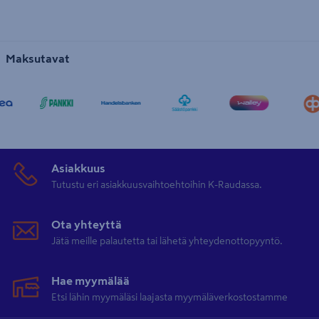
Maksutavat
Asiakkuus
Tutustu eri asiakkuusvaihtoehtoihin K-Raudassa.
Ota yhteyttä
Jätä meille palautetta tai lähetä yhteydenottopyyntö.
Hae myymälää
Etsi lähin myymäläsi laajasta myymäläverkostostamme