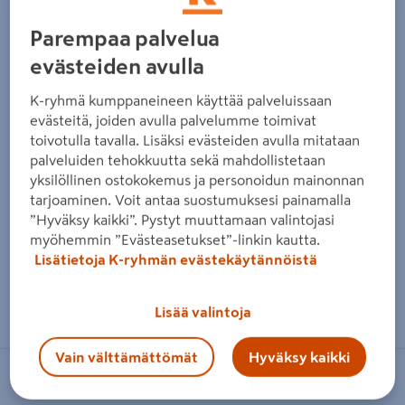
Edellinen
Seura
Parempaa palvelua
evästeiden avulla
K-ryhmä kumppaneineen käyttää palveluissaan
evästeitä, joiden avulla palvelumme toimivat
toivotulla tavalla. Lisäksi evästeiden avulla mitataan
palveluiden tehokkuutta sekä mahdollistetaan
yksilöllinen ostokokemus ja personoidun mainonnan
tarjoaminen. Voit antaa suostumuksesi painamalla
”Hyväksy kaikki”. Pystyt muuttamaan valintojasi
myöhemmin ”Evästeasetukset”-linkin kautta.
Lisätietoja K-ryhmän evästekäytännöistä
Zoomaa kuvaa sormilla kosketusnäytöllä
Lisää valintoja
Vain välttämättömät
Hyväksy kaikki
ORTHEX