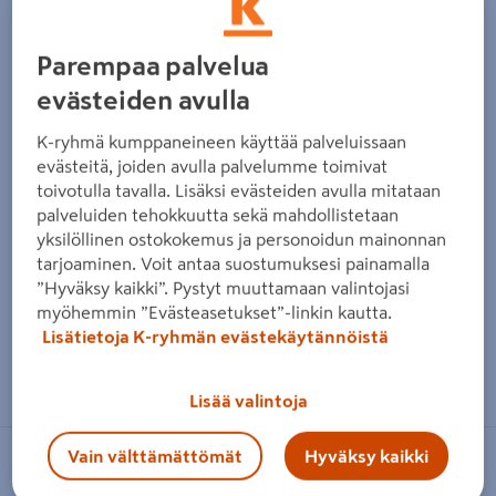
Parempaa palvelua
evästeiden avulla
K-ryhmä kumppaneineen käyttää palveluissaan
evästeitä, joiden avulla palvelumme toimivat
toivotulla tavalla. Lisäksi evästeiden avulla mitataan
palveluiden tehokkuutta sekä mahdollistetaan
yksilöllinen ostokokemus ja personoidun mainonnan
tarjoaminen. Voit antaa suostumuksesi painamalla
”Hyväksy kaikki”. Pystyt muuttamaan valintojasi
myöhemmin ”Evästeasetukset”-linkin kautta.
Lisätietoja K-ryhmän evästekäytännöistä
Zoomaa kuvaa sormilla kosketusnäytöllä
Lisää valintoja
Vain välttämättömät
Hyväksy kaikki
CELLO