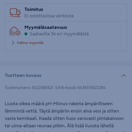
Toimitus
Ei ostettavissa verkosta
Myymäläsaatavuus
Saatavilla 34 eri myymälästä
Valitse myymälä
Tuotteen kuvaus
Tuotenumero
:
502258662
EAN-koodi
:
6438313622284
Liuota oikea määrä pH-Miinus-rakeita ämpärilliseen
lämmintä vettä. Täytä ämpäriin ensin aina vesi ja sitten
vasta kemikaali. Kaada sitten liuos varovasti pintakaivoon
tai uima-altaan reunaa pitkin. Älä lisää liuosta lähellä