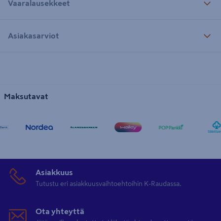
Vaaralausekkeet
Asiakasarviot
Maksutavat
Asiakkuus
Tutustu eri asiakkuusvaihtoehtoihin K-Raudassa.
Ota yhteyttä