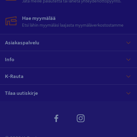
Jätä meille palautetta tai lähetä yhteydenottopyyntö.
Hae myymälää
Etsi lähin myymäläsi laajasta myymäläverkostostamme
Asiakaspalvelu
Info
K-Rauta
Tilaa uutiskirje