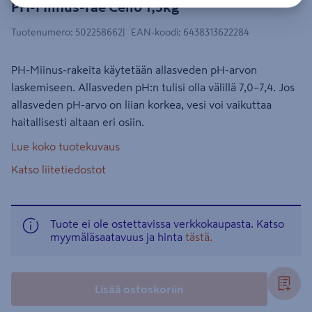
PH-Miinus-rae Cello 1,5kg
Tuotenumero
:
502258662
EAN-koodi
:
6438313622284
PH-Miinus-rakeita käytetään allasveden pH-arvon
laskemiseen. Allasveden pH:n tulisi olla välillä 7,0–7,4. Jos
allasveden pH-arvo on liian korkea, vesi voi vaikuttaa
haitallisesti altaan eri osiin.
Lue koko tuotekuvaus
Katso liitetiedostot
Tuote ei ole ostettavissa verkkokaupasta. Katso
myymäläsaatavuus ja hinta
tästä.
Lisää ostoskoriin