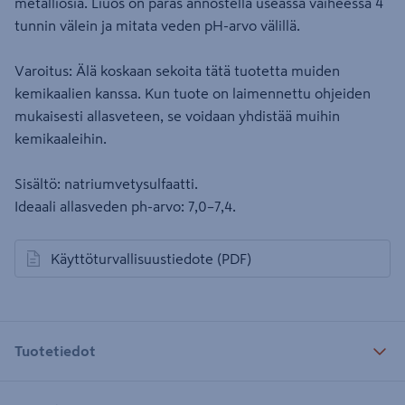
metalliosia. Liuos on paras annostella useassa vaiheessa 4
tunnin välein ja mitata veden pH-arvo välillä.
Varoitus: Älä koskaan sekoita tätä tuotetta muiden
kemikaalien kanssa. Kun tuote on laimennettu ohjeiden
mukaisesti allasveteen, se voidaan yhdistää muihin
kemikaaleihin.
Sisältö: natriumvetysulfaatti.
Ideaali allasveden ph-arvo: 7,0–7,4.
Käyttöturvallisuustiedote
(PDF)
avautuu uuteen välilehteen
Tuotetiedot