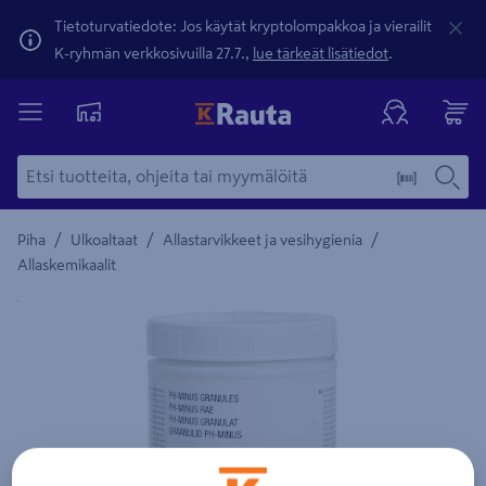
Tietoturvatiedote: Jos käytät kryptolompakkoa ja vierailit
K-ryhmän verkkosivuilla 27.7.,
lue tärkeät lisätiedot
.
/
/
/
Piha
Ulkoaltaat
Allastarvikkeet ja vesihygienia
Allaskemikaalit
Yksityiskohtainen kuvaus löytyy Tuotteen kuvaus -maamerki