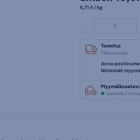
6,71€/kg
6,71 €
/ kg
1 tuotetta
Määrä
−
Toimitus
Tilaa ja nouda
Anna postinume
lähimmät myymä
Myymäläsaatav
Saatavilla 2 eri 