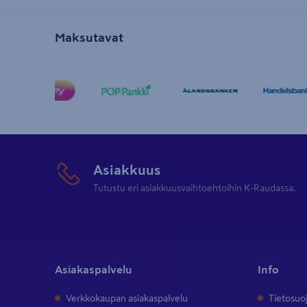
Maksutavat
Asiakkuus
Tutustu eri asiakkuusvaihtoehtoihin K-Raudassa.
Asiakaspalvelu
Info
Verkkokaupan asiakaspalvelu
Tietosuo