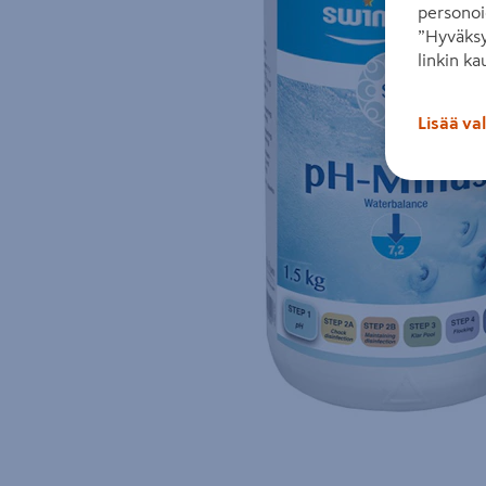
personoi
”Hyväksy
linkin ka
Lisää va