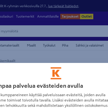
lit K-ryhmän verkkosivuilla 27.7.,
lue tärkeät lisätiedot
.
ssilaskuri
Tuotemerkit
Ammattilaisille
Tarjoukset
Outlet
ntamateriaalit
Maalit
Työkalut
Piha
Sähkö ja valaisimet
skemikaalit
maamerkistä
SWIM&FUN
Ph minus swim&fu
paa palvelua evästeiden avulla
Tuotenumero
:
501832219
EAN
kumppaneineen käyttää palveluissaan evästeitä, joiden avulla
Allasveden pH-arvon alenta
me toimivat toivotulla tavalla. Lisäksi evästeiden avulla mitata
den tehokkuutta sekä mahdollistetaan yksilöllinen ostokokemus 
liian korkea, suositellaan 