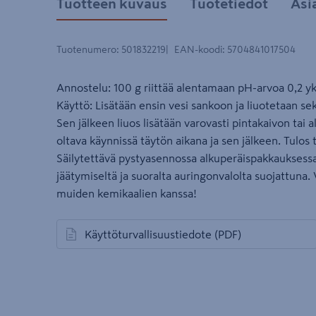
Tuotteen kuvaus
Tuotetiedot
Asi
Tuotenumero
:
501832219
EAN-koodi
:
5704841017504
Annostelu: 100 g riittää alentamaan pH-arvoa 0,2 yks
Käyttö: Lisätään ensin vesi sankoon ja liuotetaan se
Sen jälkeen liuos lisätään varovasti pintakaivon tai
oltava käynnissä täytön aikana ja sen jälkeen. Tulos 
Säilytettävä pystyasennossa alkuperäispakkauksess
jäätymiseltä ja suoralta auringonvalolta suojattuna. 
muiden kemikaalien kanssa!
Käyttöturvallisuustiedote
(PDF)
avautuu uuteen välilehteen