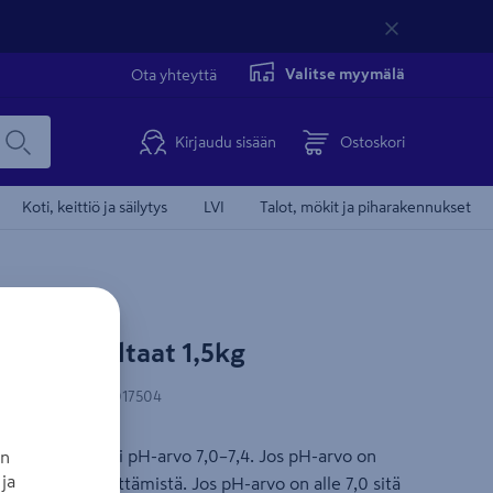
Valitse myymälä
Ota yhteyttä
Kirjaudu sisään
Ostoskori
Koti, keittiö ja säilytys
LVI
Talot, mökit ja piharakennukset
n uima-altaat 1,5kg
-koodi
:
5704841017504
miseksi. Ideaali pH-arvo 7,0–7,4. Jos pH-arvo on
an
ja
pH Minuksen käyttämistä. Jos pH-arvo on alle 7,0 sitä