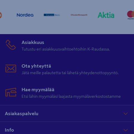
Asiakkuus
Tutustu eri asiakkuusvaihtoehtoihin K-Raudassa.
Ota yhteyttä
Jätä meille palautetta tai lähetä yhteydenottopyyntö.
Hae myymälää
Etsi lähin myymäläsi laajasta myymäläverkostostamme
Asiakaspalvelu
Info