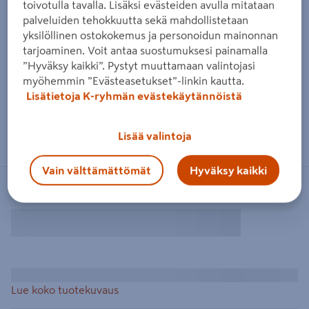
toivotulla tavalla. Lisäksi evästeiden avulla mitataan
palveluiden tehokkuutta sekä mahdollistetaan
yksilöllinen ostokokemus ja personoidun mainonnan
tarjoaminen. Voit antaa suostumuksesi painamalla
”Hyväksy kaikki”. Pystyt muuttamaan valintojasi
myöhemmin ”Evästeasetukset”-linkin kautta.
Lisätietoja K-ryhmän evästekäytännöistä
Lisää valintoja
Vain välttämättömät
Hyväksy kaikki
Lue koko tuotekuvaus