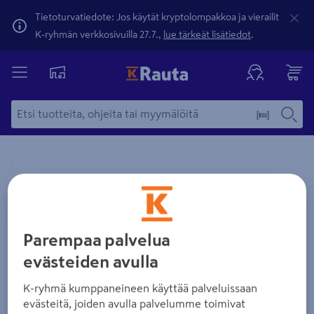
Tietoturvatiedote: Jos käytät kryptolompakkoa ja vierailit
K-ryhmän verkkosivuilla 27.7.,
lue tärkeät lisätiedot
.
Yksityiskohtainen kuvaus löytyy Tuotteen kuvaus -maamerki
Zoomaa kuvaa sormilla kosketusnäytöllä
Parempaa palvelua
evästeiden avulla
K-ryhmä kumppaneineen käyttää palveluissaan
evästeitä, joiden avulla palvelumme toimivat