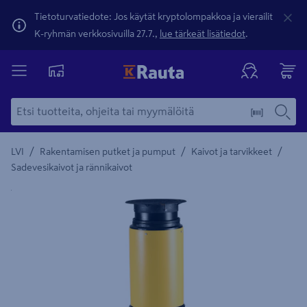
Tietoturvatiedote: Jos käytät kryptolompakkoa ja vierailit
K-ryhmän verkkosivuilla 27.7.,
lue tärkeät lisätiedot
.
/
/
/
LVI
Rakentamisen putket ja pumput
Kaivot ja tarvikkeet
Sadevesikaivot ja rännikaivot
Yksityiskohtainen kuvaus löytyy Tuotteen kuvaus -maamerki