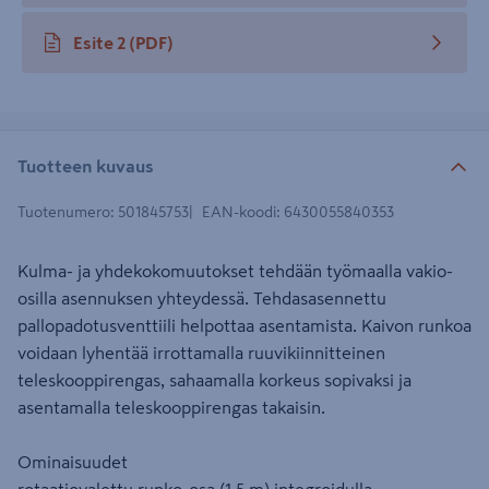
Esite 2
(PDF)
avautuu uuteen välilehteen
Tuotteen kuvaus
Tuotenumero
:
501845753
EAN-koodi
:
6430055840353
Kulma- ja yhdekokomuutokset tehdään työmaalla vakio-
osilla asennuksen yhteydessä. Tehdasasennettu
pallopadotusventtiili helpottaa asentamista. Kaivon runkoa
voidaan lyhentää irrottamalla ruuvikiinnitteinen
teleskooppirengas, sahaamalla korkeus sopivaksi ja
asentamalla teleskooppirengas takaisin.
Ominaisuudet