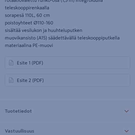
rotaatiovalettu runko-osa (1,5 m) integroidulla
teleskooppirenkaalla
sorapesä 110L, 60 cm
poistoyhteet Ø110-160
sisältää vesilukon ja huuhteluputken
muovikansisto (A15) säädettävällä teleskooppiputkella
materiaalina PE-muovi
Esite 1
(PDF)
avautuu uuteen välilehteen
Esite 2
(PDF)
avautuu uuteen välilehteen
Tuotetiedot
Vastuullisuus