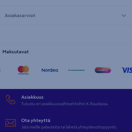
Asiakasarviot
Maksutavat
Asiakkuus
Tutustu eri asiakkuusvaihtoehtoihin K-Raudassa.
Ota yhteyttä
Jätä meille palautetta tai lähetä yhteydenottopyyntö.