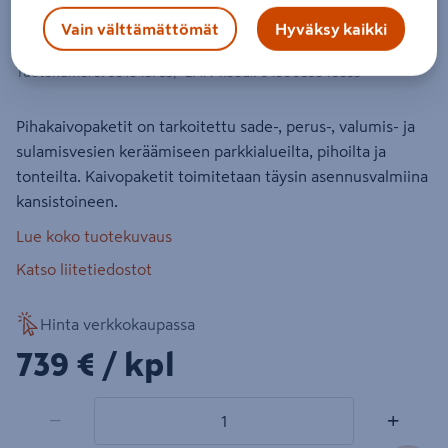
Pihakaivopaketti Talokaivo
Vain välttämättömät
Hyväksy kaikki
500x315x110L 1,5tn
Tuotenumero
:
501845753
EAN-koodi
:
6430055840353
Pihakaivopaketit on tarkoitettu sade-, perus-, valumis- ja
sulamisvesien keräämiseen parkkialueilta, pihoilta ja
tonteilta. Kaivopaketit toimitetaan täysin asennusvalmiina
kansistoineen.
Lue koko tuotekuvaus
Katso liitetiedostot
Hinta verkkokaupassa
739€/kpl
739 €
/ kpl
1 tuotetta
Määrä
−
+