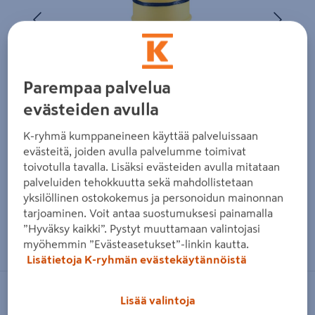
Edellinen
Seura
Parempaa palvelua
evästeiden avulla
K-ryhmä kumppaneineen käyttää palveluissaan
evästeitä, joiden avulla palvelumme toimivat
toivotulla tavalla. Lisäksi evästeiden avulla mitataan
palveluiden tehokkuutta sekä mahdollistetaan
yksilöllinen ostokokemus ja personoidun mainonnan
tarjoaminen. Voit antaa suostumuksesi painamalla
”Hyväksy kaikki”. Pystyt muuttamaan valintojasi
Zoomaa kuvaa sormilla kosketusnäytöllä
myöhemmin ”Evästeasetukset”-linkin kautta.
Lisätietoja K-ryhmän evästekäytännöistä
TALOKAIVO
Lisää valintoja