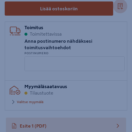
Lisää ostoskoriin
Toimitus
Toimitettavissa
Anna postinumero nähdäksesi
toimitusvaihtoehdot
POSTINUMERO
Syötä
Myymäläsaatavuus
postinumero
Tilaustuote
Valitse myymälä
Esite 1
(PDF)
avautuu uuteen välilehteen