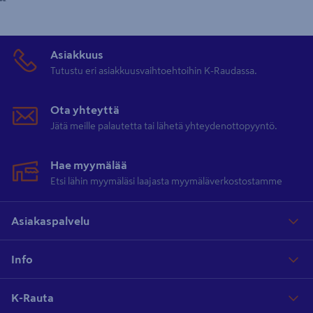
Asiakkuus
Tutustu eri asiakkuusvaihtoehtoihin K-Raudassa.
Ota yhteyttä
Jätä meille palautetta tai lähetä yhteydenottopyyntö.
Hae myymälää
Etsi lähin myymäläsi laajasta myymäläverkostostamme
Asiakaspalvelu
Info
K-Rauta