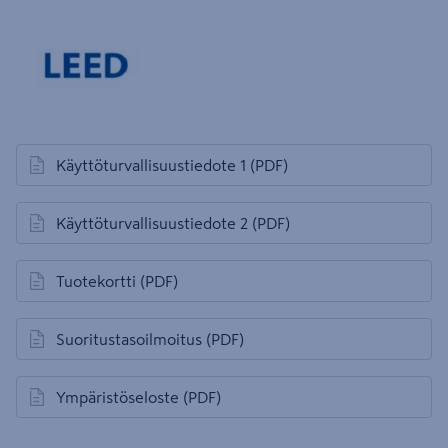
Käyttöturvallisuustiedote 1
(PDF)
avautuu uuteen välilehteen
Käyttöturvallisuustiedote 2
(PDF)
avautuu uuteen välilehteen
Tuotekortti
(PDF)
avautuu uuteen välilehteen
Suoritustasoilmoitus
(PDF)
avautuu uuteen välilehteen
Ympäristöseloste
(PDF)
avautuu uuteen välilehteen