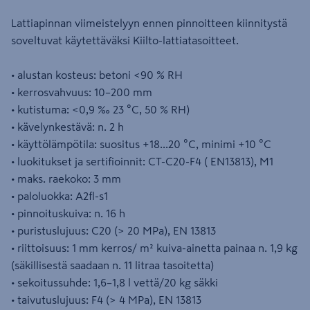
Lattiapinnan viimeistelyyn ennen pinnoitteen kiinnitystä
soveltuvat käytettäväksi Kiilto-lattiatasoitteet.
• alustan kosteus: betoni <90 % RH
• kerrosvahvuus: 10–200 mm
• kutistuma: <0,9 ‰ 23 °C, 50 % RH)
• kävelynkestävä: n. 2 h
• käyttölämpötila: suositus +18...20 °C, minimi +10 °C
• luokitukset ja sertifioinnit: CT-C20-F4 ( EN13813), M1
• maks. raekoko: 3 mm
• paloluokka: A2fl-s1
• pinnoituskuiva: n. 16 h
• puristuslujuus: C20 (> 20 MPa), EN 13813
• riittoisuus: 1 mm kerros/ m² kuiva-ainetta painaa n. 1,9 kg
(säkillisestä saadaan n. 11 litraa tasoitetta)
• sekoitussuhde: 1,6–1,8 l vettä/20 kg säkki
• taivutuslujuus: F4 (> 4 MPa), EN 13813