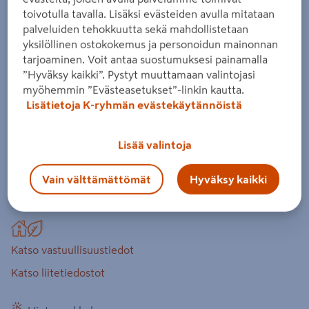
toivotulla tavalla. Lisäksi evästeiden avulla mitataan
Tuotenumero
:
500352624
EAN-koodi
:
6411512022208
palveluiden tehokkuutta sekä mahdollistetaan
yksilöllinen ostokokemus ja personoidun mainonnan
Nopeasti lujittuva ja kuivuva lattiamassa valuihin,
tarjoaminen. Voit antaa suostumuksesi painamalla
täyttöihin ja kallistusten tekoon sisätiloissa 10–200 mm:n
”Hyväksy kaikki”. Pystyt muuttamaan valintojasi
kerroksena. Noin 11 l/säkki valmista massaa. Matala-
myöhemmin ”Evästeasetukset”-linkin kautta.
Lisätietoja K-ryhmän evästekäytännöistä
alkalinen, sementtisideaineinen.
nopea
Lisää valintoja
valmis pinta vedeneristeelle
Vain välttämättömät
Hyväksy kaikki
Lue koko tuotekuvaus
Katso vastuullisuustiedot
Katso liitetiedostot