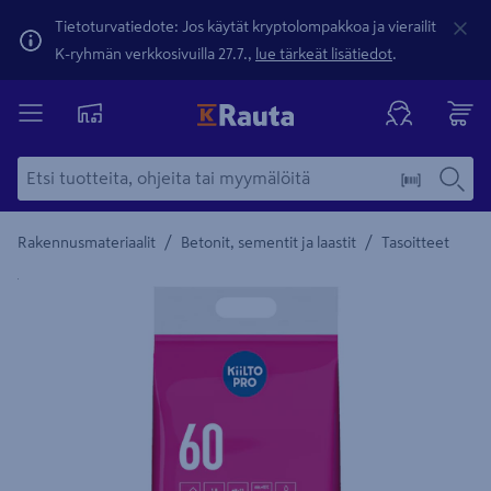
Tietoturvatiedote: Jos käytät kryptolompakkoa ja vierailit
K-ryhmän verkkosivuilla 27.7.,
lue tärkeät lisätiedot
.
/
/
Rakennusmateriaalit
Betonit, sementit ja laastit
Tasoitteet
Yksityiskohtainen kuvaus löytyy Tuotteen kuvaus -maamerki