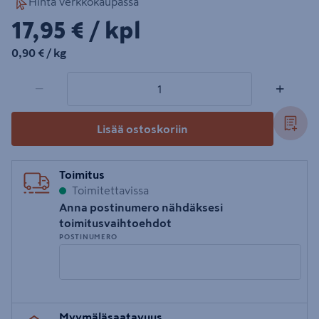
Hinta verkkokaupassa
17,95€/kpl
17,95 €
/ kpl
0,90€/kg
0,90 €
/ kg
1 tuotetta
Määrä
−
+
Lisää ostoskoriin
Toimitus
Toimitettavissa
Anna postinumero nähdäksesi
toimitusvaihtoehdot
POSTINUMERO
Syötä
Myymäläsaatavuus