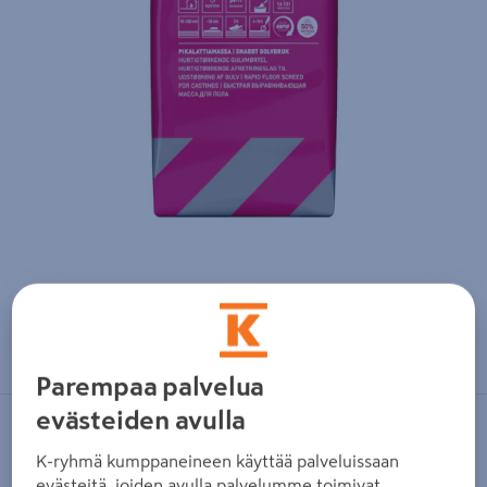
Zoomaa kuvaa sormilla kosketusnäytöllä
Parempaa palvelua
evästeiden avulla
KIILTO PRO
K-ryhmä kumppaneineen käyttää palveluissaan
Pikalattiamassa Kiilto 60 20kg
evästeitä, joiden avulla palvelumme toimivat