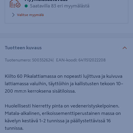
postinumero
Saatavilla 83 eri myymälästä
Valitse myymälä
Tuotteen kuvaus
Tuotenumero
:
500352624
EAN-koodi
:
6411512022208
Kiilto 60 Pikalattiamassa on nopeasti lujittuva ja kuivuva
lattiamassa valuihin, täyttöihin ja kallistusten tekoon 10–
200 mm:n kerroksena sisätiloissa.
Huolellisesti hierretty pinta on vedeneristyskelpoinen.
Matala-alkalinen, erikoissementtiperustainen massa on
kävelyn kestävä 1–2 tunnissa ja päällystettävissä 16
tunnissa.