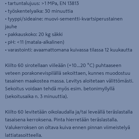
• tartuntalujuus: >1 MPa, EN 13813
• työskentelyaika: 30 minuuttia
• tyyppi/sideaine: muovi-sementti-kvartsiperustainen
jauhe
• pakkauskoko: 20 kg säkki
• pH: <11 (matala-alkalinen)
• varastointi: avaamattomana kuivassa tilassa 12 kuukautta
Kiilto 60 sirotellaan viileään (+10...20 °C) puhtaaseen
veteen porakonevispilällä sekoittaen, kunnes muodostuu
tasainen maakostea massa. Levitys aloitetaan välittömästi.
Sekoitus voidaan tehdä myös esim. betonimyllyllä
(sekoitusaika n. 3 minuuttia).
Kiilto 60 levitetään oikolaudalla ja/tai leveällä teräslastalla
tasaisena kerroksena. Pinta hierretään teräslastalla.
Valukerroksen on oltava kuiva ennen pinnan viimeistelyä
lattiatasoitteella.