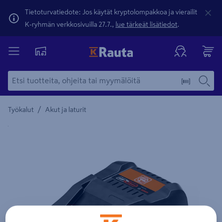
Tietoturvatiedote: Jos käytät kryptolompakkoa ja vierailit
K-ryhmän verkkosivuilla 27.7.,
lue tärkeät lisätiedot
.
/
Työkalut
Akut ja laturit
Yksityiskohtainen kuvaus löytyy Tuotteen kuvaus -maamerki