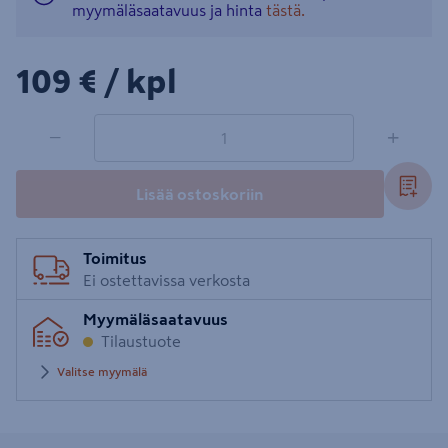
myymäläsaatavuus ja hinta
tästä.
109€/kpl
109 €
/ kpl
1 tuotetta
Määrä
−
+
Lisää ostoskoriin
Toimitus
Ei ostettavissa verkosta
Myymäläsaatavuus
Tilaustuote
Valitse myymälä