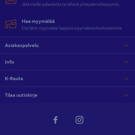
Jätä meille palautetta tai lähetä yhteydenottopyyntö.
Hae myymälää
Etsi lähin myymäläsi laajasta myymäläverkostostamme
Asiakaspalvelu
Info
K-Rauta
Tilaa uutiskirje