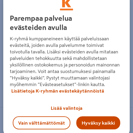
Parempaa palvelua
evästeiden avulla
K-ryhmä kumppaneineen käyttää palveluissaan
evästeitä, joiden avulla palvelumme toimivat
toivotulla tavalla. Lisäksi evästeiden avulla mitataan
palveluiden tehokkuutta sekä mahdollistetaan
yksilöllinen ostokokemus ja personoidun mainonnan
tarjoaminen. Voit antaa suostumuksesi painamalla
”Hyväksy kaikki”. Pystyt muuttamaan valintojasi
myöhemmin ”Evästeasetukset”-linkin kautta.
Zoomaa kuvaa sormilla kosketusnäytöllä
Lisätietoja K-ryhmän evästekäytännöistä
Lisää valintoja
FEIN
Vain välttämättömät
Hyväksy kaikki
Pikalaturi FEIN AmpShare GAL 1880