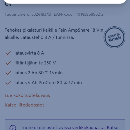
CV
Tuotenumero
:
502418375
EAN-koodi
:
4014586896212
Tehokas pikalaturi kaikille Fein AmpShare 18 V:n
akuille. Latausteho 8 A / tunnissa.
latausvirta 8 A
liitäntäjännite 230 V
lataus 2 Ah 80 % 15 min
lataus 4 Ah ProCore 80 % 32 min
Lue koko tuotekuvaus
Katso liitetiedostot
Tuote ei ole ostettavissa verkkokaupasta. Katso