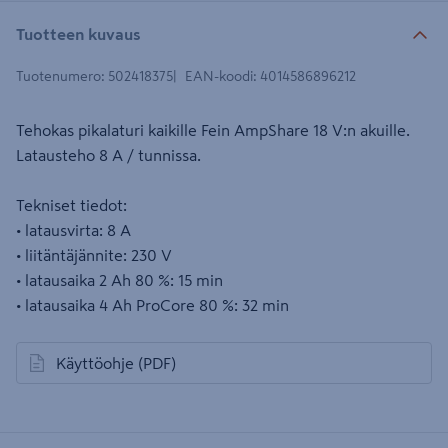
Tuotteen kuvaus
Tuotenumero
:
502418375
EAN-koodi
:
4014586896212
Tehokas pikalaturi kaikille Fein AmpShare 18 V:n akuille.
Latausteho 8 A / tunnissa.
Tekniset tiedot:
• latausvirta: 8 A
• liitäntäjännite: 230 V
• latausaika 2 Ah 80 %: 15 min
• latausaika 4 Ah ProCore 80 %: 32 min
Käyttöohje
(PDF)
avautuu uuteen välilehteen