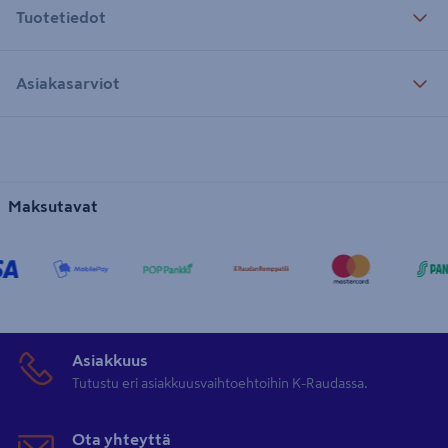
Tuotetiedot
Asiakasarviot
Maksutavat
Asiakkuus
Tutustu eri asiakkuusvaihtoehtoihin K-Raudassa.
Ota yhteyttä