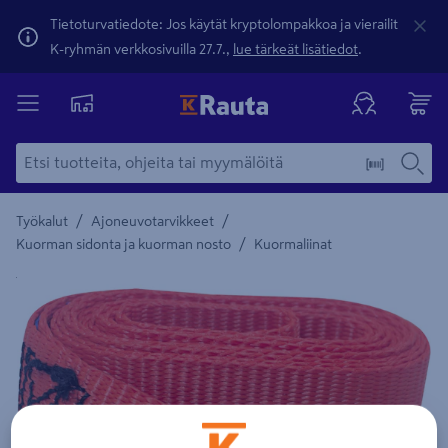
Tietoturvatiedote: Jos käytät kryptolompakkoa ja vierailit
K-ryhmän verkkosivuilla 27.7.,
lue tärkeät lisätiedot
.
/
/
Työkalut
Ajoneuvotarvikkeet
/
Kuorman sidonta ja kuorman nosto
Kuormaliinat
Yksityiskohtainen kuvaus löytyy Tuotteen kuvaus -maamerki