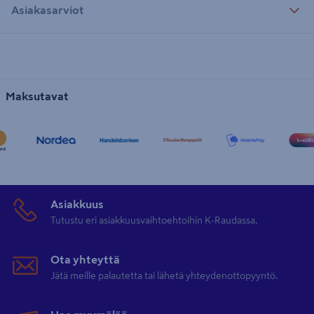
Asiakasarviot
Maksutavat
Asiakkuus
Tutustu eri asiakkuusvaihtoehtoihin K-Raudassa.
Ota yhteyttä
Jätä meille palautetta tai lähetä yhteydenottopyyntö.