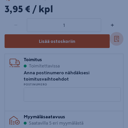
3,95€/kpl
3,95 €
/ kpl
1 tuotetta
Määrä
−
+
Lisää ostoskoriin
Toimitus
Toimitettavissa
Anna postinumero nähdäksesi
toimitusvaihtoehdot
POSTINUMERO
Syötä
Myymäläsaatavuus
postinumero
Saatavilla 5 eri myymälästä