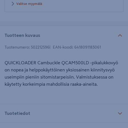
Valitse myymälä
Tuotteen kuvaus
Tuotenumero
:
502212596
EAN-koodi
:
6418091183061
QUICKLOADER Cambuckle QCAM500LD -pikalukkovyö
on nopea ja helppokäyttöinen yksiosainen kiinnitysvyö
useimpiin pieniin sitomistarpeisiin. Valmistuksessa on
käytetty korkeimpia mahdollisia raaka-aineita.
Tuotetiedot