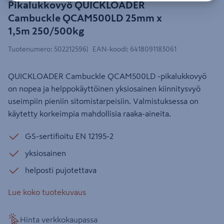
Pikalukkovyö QUICKLOADER
Cambuckle QCAM500LD 25mm x
1,5m 250/500kg
Tuotenumero
:
502212596
EAN-koodi
:
6418091183061
QUICKLOADER Cambuckle QCAM500LD -pikalukkovyö
on nopea ja helppokäyttöinen yksiosainen kiinnitysvyö
useimpiin pieniin sitomistarpeisiin. Valmistuksessa on
käytetty korkeimpia mahdollisia raaka-aineita.
GS-sertifioitu EN 12195-2
yksiosainen
helposti pujotettava
Lue koko tuotekuvaus
Hinta verkkokaupassa