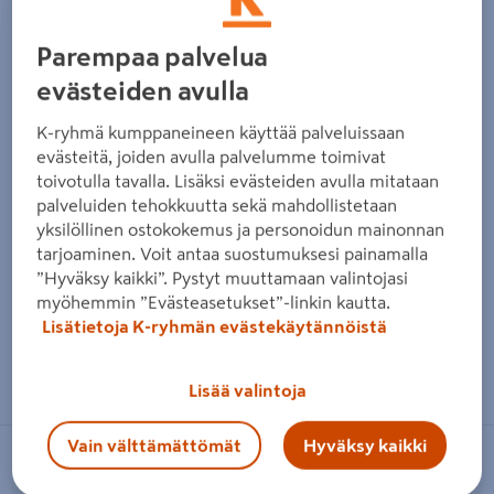
Edellinen
Seura
Parempaa palvelua
evästeiden avulla
K-ryhmä kumppaneineen käyttää palveluissaan
evästeitä, joiden avulla palvelumme toimivat
toivotulla tavalla. Lisäksi evästeiden avulla mitataan
palveluiden tehokkuutta sekä mahdollistetaan
yksilöllinen ostokokemus ja personoidun mainonnan
tarjoaminen. Voit antaa suostumuksesi painamalla
”Hyväksy kaikki”. Pystyt muuttamaan valintojasi
myöhemmin ”Evästeasetukset”-linkin kautta.
Lisätietoja K-ryhmän evästekäytännöistä
Zoomaa kuvaa sormilla kosketusnäytöllä
Lisää valintoja
Vain välttämättömät
Hyväksy kaikki
QUICKLOADER