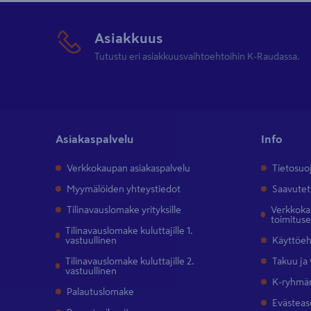
Asiakkuus
Tutustu eri asiakkuusvaihtoehtoihin K-Raudassa.
Asiakaspalvelu
Info
Verkkokaupan asiakaspalvelu
Tietosuo
Myymälöiden yhteystiedot
Saavutet
Tilinavauslomake yrityksille
Verkkokau
toimitus
Tilinavauslomake kuluttajille 1.
vastuullinen
Käyttöe
Tilinavauslomake kuluttajille 2.
Takuu ja
vastuullinen
K-ryhmän
Palautuslomake
Evästeas