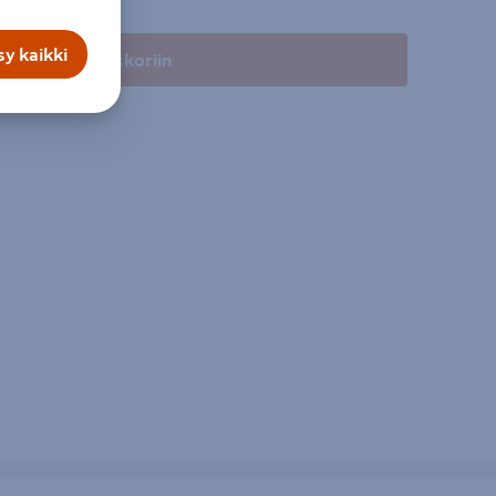
y kaikki
Lisää ostoskoriin