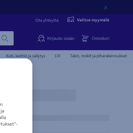
Valitse myymälä
Ota yhteyttä
Kirjaudu sisään
Ostoskori
Koti, keittiö ja säilytys
LVI
Talot, mökit ja piharakennukset
an
ja
lla
tukset”-