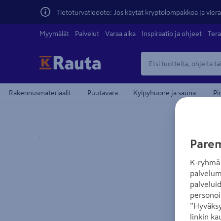
Tietoturvatiedote: Jos käytät kryptolompakkoa ja vierai
Myymälät
Palvelut
Varaa aika
Inspiraatio ja ohjeet
Tera
Rakennusmateriaalit
Puutavara
Kylpyhuone ja sauna
Pi
Yksityiskohtainen kuvaus löytyy Tuotteen kuvaus -
Parem
K-ryhmä 
palvelum
palvelui
personoi
”Hyväksy
linkin ka