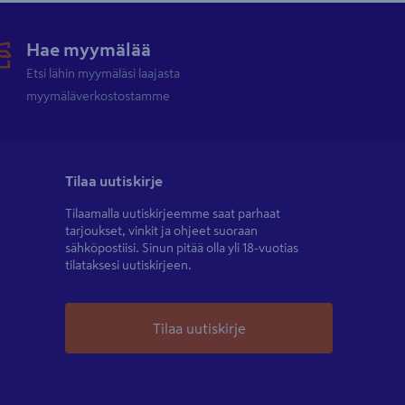
Hae myymälää
Etsi lähin myymäläsi laajasta
myymäläverkostostamme
Tilaa uutiskirje
Tilaamalla uutiskirjeemme saat parhaat
tarjoukset, vinkit ja ohjeet suoraan
sähköpostiisi. Sinun pitää olla yli 18-vuotias
tilataksesi uutiskirjeen.
Tilaa uutiskirje