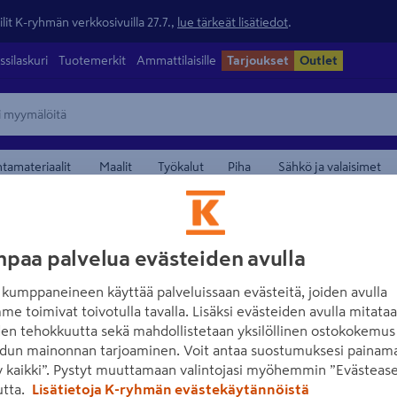
lit K-ryhmän verkkosivuilla 27.7.,
lue tärkeät lisätiedot
.
ssilaskuri
Tuotemerkit
Ammattilaisille
Tarjoukset
Outlet
ntamateriaalit
Maalit
Työkalut
Piha
Sähkö ja valaisimet
maamerkistä
paa palvelua evästeiden avulla
kumppaneineen käyttää palveluissaan evästeitä, joiden avulla
me toimivat toivotulla tavalla. Lisäksi evästeiden avulla mitata
den tehokkuutta sekä mahdollistetaan yksilöllinen ostokokemus 
dun mainonnan tarjoaminen. Voit antaa suostumuksesi painama
 kaikki”. Pystyt muuttamaan valintojasi myöhemmin ”Evästease
Lue koko tuotekuvaus
utta.
Lisätietoja K-ryhmän evästekäytännöistä