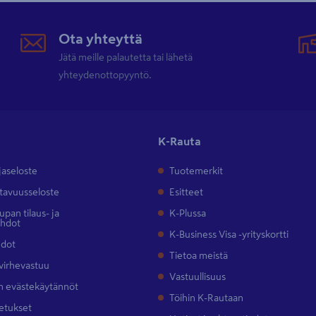
Ota yhteyttä
Jätä meille palautetta tai lähetä
yhteydenottopyyntö.
K-Rauta
jaseloste
Tuotemerkit
tavuusseloste
Esitteet
pan tilaus- ja
K-Plussa
ehdot
K-Business Visa -yrityskortti
hdot
Tietoa meistä
 virhevastuu
Vastuullisuus
 evästekäytännöt
Töihin K-Rautaan
etukset