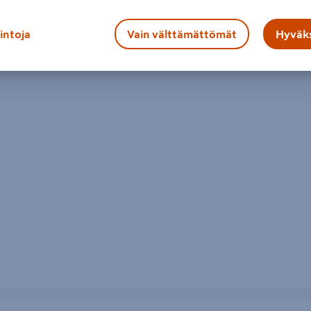
lintoja
Vain välttämättömät
Hyväks