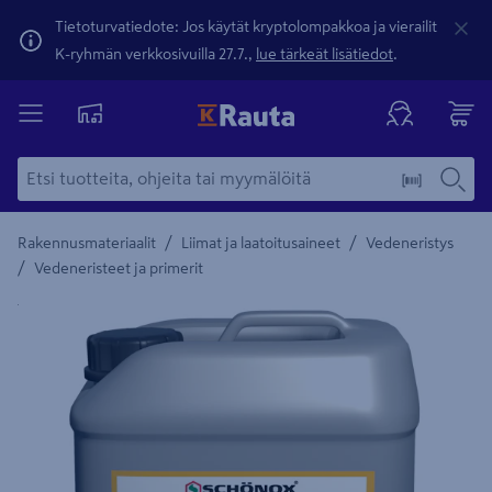
Tietoturvatiedote: Jos käytät kryptolompakkoa ja vierailit
K-ryhmän verkkosivuilla 27.7.,
lue tärkeät lisätiedot
.
/
/
Rakennusmateriaalit
Liimat ja laatoitusaineet
Vedeneristys
/
Vedeneristeet ja primerit
Yksityiskohtainen kuvaus löytyy Tuotteen kuvaus -maamerki