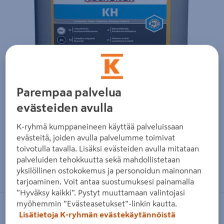
Parempaa palvelua
evästeiden avulla
K-ryhmä kumppaneineen käyttää palveluissaan
evästeitä, joiden avulla palvelumme toimivat
toivotulla tavalla. Lisäksi evästeiden avulla mitataan
palveluiden tehokkuutta sekä mahdollistetaan
Zoomaa kuvaa sormilla kosketusnäytöllä
yksilöllinen ostokokemus ja personoidun mainonnan
tarjoaminen. Voit antaa suostumuksesi painamalla
”Hyväksy kaikki”. Pystyt muuttamaan valintojasi
myöhemmin ”Evästeasetukset”-linkin kautta.
SCHÖNOX
Lisätietoja K-ryhmän evästekäytännöistä