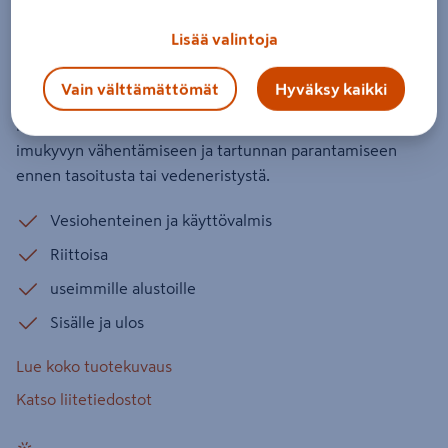
Pohjuste SCHÖNOX kh 5kg
Lisää valintoja
Tuotenumero
:
501809607
EAN-koodi
:
4016447010607
Vain välttämättömät
Hyväksy kaikki
SCHÖNOX®KH on liuotteeton dispersiopohjuste ja
lisäaine SCHÖNOX®-tuotteille. Käytetään alustan
imukyvyn vähentämiseen ja tartunnan parantamiseen
ennen tasoitusta tai vedeneristystä.
Vesiohenteinen ja käyttövalmis
Riittoisa
useimmille alustoille
Sisälle ja ulos
Lue koko tuotekuvaus
Katso liitetiedostot