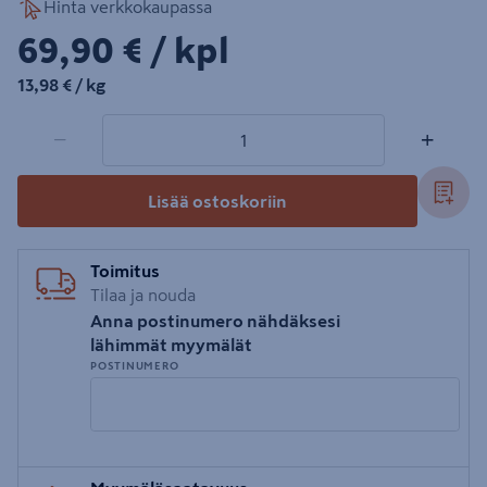
Hinta verkkokaupassa
69,90€/kpl
69,90 €
/ kpl
13,98€/kg
13,98 €
/ kg
1 tuotetta
Määrä
−
+
Lisää ostoskoriin
Toimitus
Tilaa ja nouda
Anna postinumero nähdäksesi
lähimmät myymälät
POSTINUMERO
Syötä