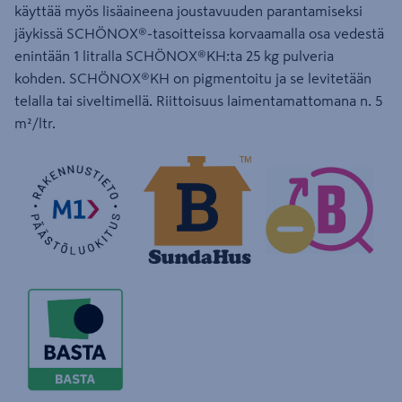
käyttää myös lisäaineena joustavuuden parantamiseksi
jäykissä SCHÖNOX®-tasoitteissa korvaamalla osa vedestä
enintään 1 litralla SCHÖNOX®KH:ta 25 kg pulveria
kohden. SCHÖNOX®KH on pigmentoitu ja se levitetään
telalla tai siveltimellä. Riittoisuus laimentamattomana n. 5
m²/ltr.