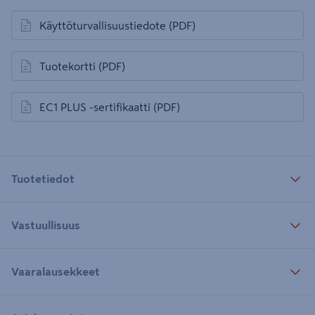
Käyttöturvallisuustiedote
(PDF)
avautuu uuteen välilehteen
Tuotekortti
(PDF)
avautuu uuteen välilehteen
EC1 PLUS -sertifikaatti
(PDF)
avautuu uuteen välilehteen
Tuotetiedot
Vastuullisuus
Vaaralausekkeet