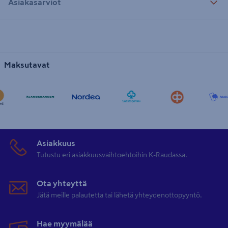
Asiakasarviot
Maksutavat
Asiakkuus
Tutustu eri asiakkuusvaihtoehtoihin K-Raudassa.
Ota yhteyttä
Jätä meille palautetta tai lähetä yhteydenottopyyntö.
Hae myymälää