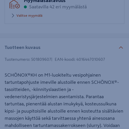
Myymäläsaatavuus
postinumero
Saatavilla 42 eri myymälästä
Valitse myymälä
Tuotteen kuvaus
Tuotenumero
:
501809607
EAN-koodi
:
4016447010607
SCHÖNOX®KH on M1-luokiteltu vesipohjainen
tartuntapohjuste imeville alustoille ennen SCHÖNOX®-
tasoitteiden, -kiinnityslaastien ja -
vedeneristysjärjestelmien asentamista. Parantaa
tartuntaa, pienentää alustan imukykyä, kosteussulkuna
kipsi- ja puupitoisille alustoille ennen kosteutta sisältävien
massojen käyttöä sekä tarvittaessa yhtenä ainesosana
mahdolliseen tartuntamassakerrokseen (slurry). Voidaan